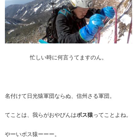
忙しい時に何言うてますのん。
名付けて日光猿軍団ならぬ、信州さる軍団。
てことは、我らがおやびんは
ボス猿
ってことよね。
やーいボス猿ーーー。