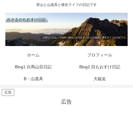
登山と山道具と移住ライフの日記です
ホーム
プロフィール
Blog1 白馬山荘日記
Blog2 旧もおすけ日記
B・山道具
大縦走
広告
広告