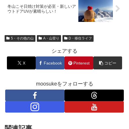
冬山こそ日焼け対策が必至・新しいア
ウトドアUVが素晴らしい！
5・その他の山
A・山登り
D・移住ライフ
シェアする
X
Facebook
Pinterest
コピー
moosukeをフォローする
関連記事