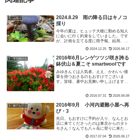
2024.8.29 雨の降る日はキノコ
A・山登り
採り
今年の夏は、ヒュッテ大槍に勤める知人
に会いに行く約束をしていました。です
が、計画を立てる度に雨予報。結局、今
年は会いに行くことが出来ませんでし
2024.12.25
2026.06.17
た。ごめんねKくん。来夏はどこでも絶対
会いに行きますから！！と一人勝手に誓
2016年6月レンゲツツジ咲き誇る
5・その他の山
っているもおすけです、皆...
鉢伏山＆夏こそ smartwoolです
みゆきんぐは人気者。ええ、かわいい後
輩を持つおさるのもおすけでございま
す。皆様、暑中お見舞い申し上げます暑
いですね。神戸に比べりゃ天国のような
涼しさですが、それでも暑いと感じま
2016.07.31
2026.06.08
す。んで、一昨日。なんと3人ものお客様
が、来て下さいました。まず...
2016年9月 小河内避難小屋へ再
2・南アルプス
び・3
先日。もおすけに予約が入り、なんとお
店に来てくださったのは東京からのタト
モさん！なんでも八ヶ岳に登りに来たつ
いでに、わざわざ寄ってくださったと
2017.07.04
2026.06.17