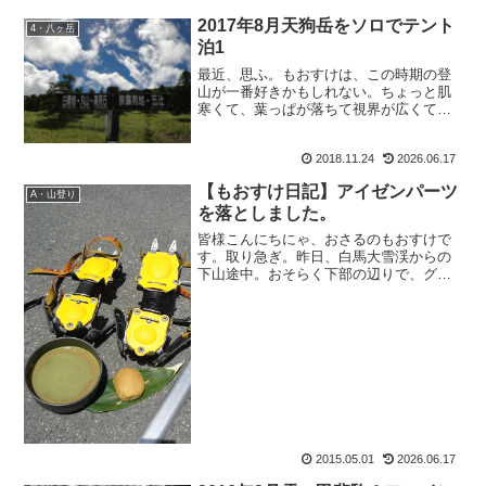
か。遠く、しかも疲れていらっしゃる所
からお立ち寄り頂きありがとうございま
2017年8月天狗岳をソロでテント
4・八ヶ岳
す～！精一杯、施術させて頂...
泊1
最近、思ふ。もおすけは、この時期の登
山が一番好きかもしれない。ちょっと肌
寒くて、葉っぱが落ちて視界が広くて何
より虫がいなくて、汗ばまない。山に人
も少ない。落ち葉をカサカサ踏みながら
2018.11.24
2026.06.17
歩く、晩秋の登山。すんごく好き。それ
とは対照的に、一年のうち...
【もおすけ日記】アイゼンパーツ
A・山登り
を落としました。
皆様こんにちにゃ、おさるのもおすけで
す。取り急ぎ。昨日、白馬大雪渓からの
下山途中。おそらく下部の辺りで、グリ
ベルのアイゼンのアンチスノープレート
を落としました。これです、コレ。黄色
い足裏に付いているプレートです。安心
の正規品!GRIVEL ...
2015.05.01
2026.06.17