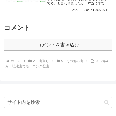
てる」と言われましたが、本当に休む暇
なく、です。まあ好きで予定(山)を入れち
2017.12.04
2026.06.17
ゃってるから、当然なのですが。そんな
わけで師匠も走る師走の、セラピストス
ケジュールです。201...
コメント
コメントを書き込む
ホーム
A・山登り
5・その他の山
2017年4
月 弘法山でモーニング登山