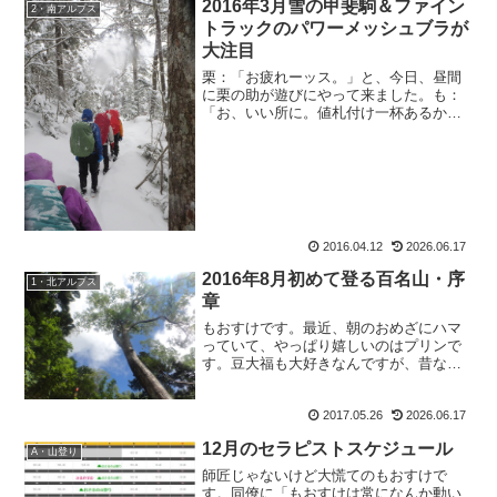
2016年3月雪の甲斐駒＆ファイン
2・南アルプス
トラックのパワーメッシュブラが
大注目
栗：「お疲れーッス。」と、今日、昼間
に栗の助が遊びにやって来ました。も：
「お、いい所に。値札付け一杯あるから
手伝ってよ。」栗：「やですよ。あ、ヤ
クルトもらいますよ。」も：「冷蔵庫に
入ってるよ。1個70円だからね。」栗：
「は？何の事ッスか？プ...
2016.04.12
2026.06.17
2016年8月初めて登る百名山・序
1・北アルプス
章
もおすけです。最近、朝のおめざにハマ
っていて、やっぱり嬉しいのはプリンで
す。豆大福も大好きなんですが、昔なが
らのプリン。とろけるプリンじゃなく
て、表面が硬くてカラメルの所に素があ
2017.05.26
2026.06.17
るようなプリンが子供の頃から大好きで
す。モロゾフのガラス瓶に入...
12月のセラピストスケジュール
A・山登り
師匠じゃないけど大慌てのもおすけで
す。同僚に「もおすけは常になんか動い