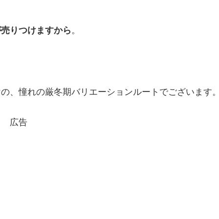
が売りつけますから
。
けの、憧れの厳冬期バリエーションルートでございます
広告