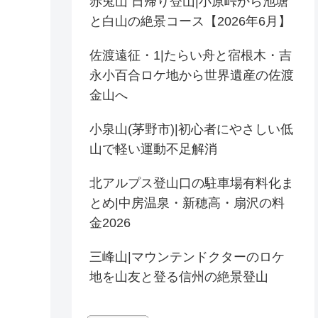
赤兎山 日帰り登山|小原峠から池塘
と白山の絶景コース【2026年6月】
佐渡遠征・1|たらい舟と宿根木・吉
永小百合ロケ地から世界遺産の佐渡
金山へ
小泉山(茅野市)|初心者にやさしい低
山で軽い運動不足解消
北アルプス登山口の駐車場有料化ま
とめ|中房温泉・新穂高・扇沢の料
金2026
三峰山|マウンテンドクターのロケ
地を山友と登る信州の絶景登山