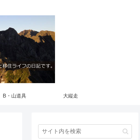
B・山道具
大縦走