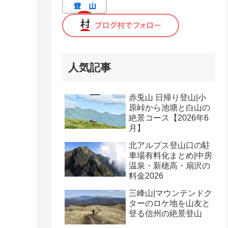
人気記事
赤兎山 日帰り登山|小
原峠から池塘と白山の
絶景コース【2026年6
月】
北アルプス登山口の駐
車場有料化まとめ|中房
温泉・新穂高・扇沢の
料金2026
三峰山|マウンテンドク
ターのロケ地を山友と
登る信州の絶景登山