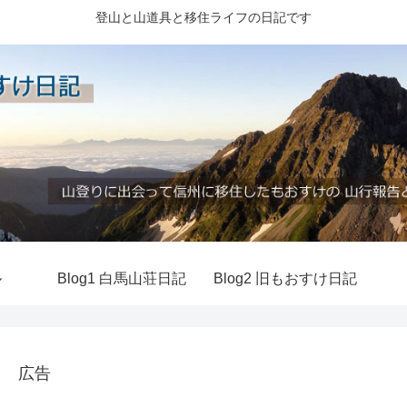
登山と山道具と移住ライフの日記です
ル
Blog1 白馬山荘日記
Blog2 旧もおすけ日記
広告