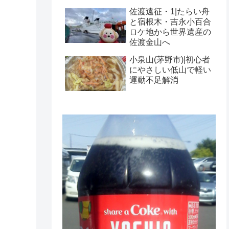
佐渡遠征・1|たらい舟
と宿根木・吉永小百合
ロケ地から世界遺産の
佐渡金山へ
小泉山(茅野市)|初心者
にやさしい低山で軽い
運動不足解消
。