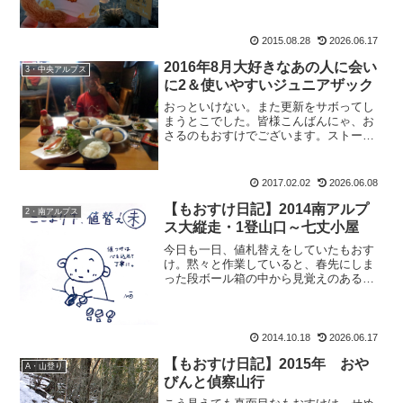
を歩荷してから出勤していたこともある
とか。すごい。でも、...
2015.08.28
2026.06.17
2016年8月大好きなあの人に会い
3・中央アルプス
に2＆使いやすいジュニアザック
おっといけない。また更新をサボってし
まうとこでした。皆様こんばんにゃ、お
さるのもおすけでございます。ストーブ
横に、真夏の更新。これが定番となりつ
つある感じもしますが・・・いえ、追い
つかせますよっ！頑張って追いつかせま
2017.02.02
2026.06.08
すよ！！なので皆様には、...
【もおすけ日記】2014南アルプ
2・南アルプス
ス大縦走・1登山口～七丈小屋
今日も一日、値札替えをしていたもおす
け。黙々と作業していると、春先にしま
った段ボール箱の中から見覚えのある紙
が。まるで半年前の自分から諭されてい
るようでした。ハイ、もおすけ丁寧に札
付けします！疲れてくると、気が付かぬ
うちに雑になったりするも...
2014.10.18
2026.06.17
【もおすけ日記】2015年 おや
A・山登り
びんと偵察山行