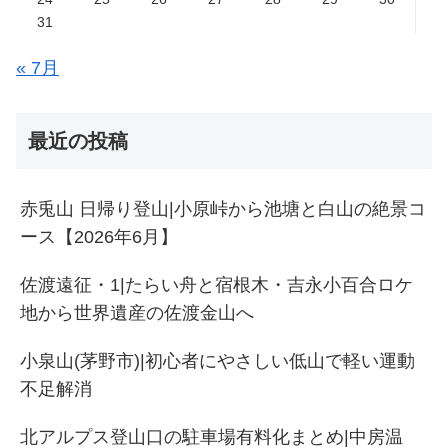
31
« 7月
最近の投稿
赤兎山 日帰り登山|小原峠から池塘と白山の絶景コ
ース【2026年6月】
佐渡遠征・1|たらい舟と宿根木・吉永小百合ロケ
地から世界遺産の佐渡金山へ
小泉山(茅野市)|初心者にやさしい低山で軽い運動
不足解消
北アルプス登山口の駐車場有料化まとめ|中房温