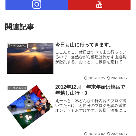
関連記事
今日も山に行ってきます。
5・その他の山
ここんとこ。休日はすべて山に行ってい
るので、当然ながら部屋は乾かす山道具
が散乱する。おっと、ご挨拶を忘れてい
ました、もおすけです。皆様おぱようご
ざいます。で、今日は溜まっていた家事
雑事をこなそうかなと思っていたのです
2016.03.25
2026.06.17
が。寒いけど天気もいいの...
2012年12月 年末年始は焼岳で
1・北アルプス
年越し山行・3
えーっと、私どんな山行内容のブログ書
いてたっけ、と自分のブログを読み返す
オンナ・もおすけです。皆様 深夜にこ
んばんにゃ。日々のよしなし事を書くの
は簡単。それに比べ、山行記録は写真加
工も山行行程も順を追わなきゃいけない
し（思い出さなきゃいけな...
2013.04.02
2026.06.17