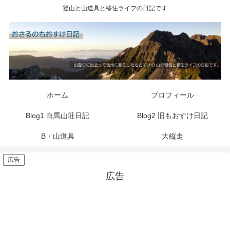
登山と山道具と移住ライフの日記です
ホーム
プロフィール
Blog1 白馬山荘日記
Blog2 旧もおすけ日記
B・山道具
大縦走
広告
広告