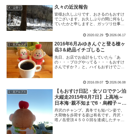
久々の近況報告
A・山登り
皆様お久しぶりです、おさるのもおすけ
でございます。お久しぶりの間に何をし
ていたかと申しますと、ガッツリ仕事と
YouTubeでヒロシさんのキャンプ動画
で、焚き火が大好きだった事を再認識し
2020.02.29
2026.06.17
居てもたってもいられず、焚き火道具を
一気買い。一人焚き火...
2016年6月みゆきんぐと登る槍ヶ
1・北アルプス
岳3＆絶品イチゴしるこ
先日、お店でお会計をしていたら「あ
の・・・ブログやってる・・・もおすけ
さんですか？」と。ハイもおすけでござ
いますー。その女性は、なんと群馬から
お越し下さっていて前回もお山の帰りに
寄って下さったそうなのですがもおすけ
2016.09.07
2026.06.08
は休みだったようで。二度も...
【もおすけ日記・女ソロでテン泊
1・北アルプス
大縦走2015年8月7日】上高地～
日本海･親不知まで8・烏帽子～船
窪＆身を守るホイッスル
丹沢のチャンプ。真冬でも短パン姿で、
大荷物を歩荷する姿は有名です。丹沢・
塔ノ岳登頂４５００回を達成したチャン
プこのチャンプこと畠山さん。サラリー
マン時代は、通勤前に丹沢に30～40ｋｇ