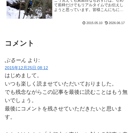
こう見えても真面目なもおすけは、せめ
て前枠だけでもリアルタイムでお伝えし
ようと思っています。皆様こんにちに
ゃ、おさるのもおすけでございます。こ
れは昨日の話。仕事中、たまたまてんち
2015.05.10
2026.06.17
ょの近くに行ったら、ワ：『お前、いま
手が綺麗か？』手？お客様の...
コメント
ぶるーん
より:
2015年12月25日 08:12
はじめまして。
いつも楽しく読ませていただいておりました。
でも残念ながらこの記事を最後に読むことはもう無
いでしょう。
最後にコメントを残させていただきたいと思いま
す。