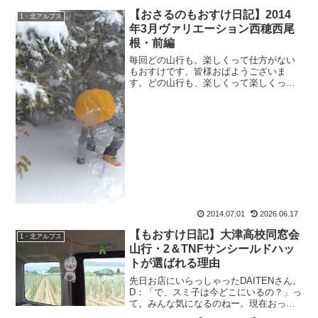
すが、ホームページを衣替えしました。
【おさるのもおすけ日記】2014
1・北アルプス
で、ＨＴＭＬタグもコソッ...
年3月ヴァリエーション西穂西尾
根・前編
毎回どの山行も。楽しくって仕方がない
もおすけです、皆様おぱようございま
す。どの山行も、楽しくって楽しくっ
て、翌日までニヤニヤしてしまう位の楽
しい山行ばかりで、つまりは毎回毎日シ
アワセなワケでございます。私の人生、
遊んでばっかりだーー。いやー...
2014.07.01
2026.06.17
【もおすけ日記】大津高校同窓会
1・北アルプス
山行・2＆TNFサンシールドハッ
トが選ばれる理由
先日お店にいらっしゃったDAITENさん。
D：「で、スミ子は今どこにいるの？」っ
て。みんな気になるのねー。現在おっき
いスミ子は、引き続き兄ちゃん（オヤビ