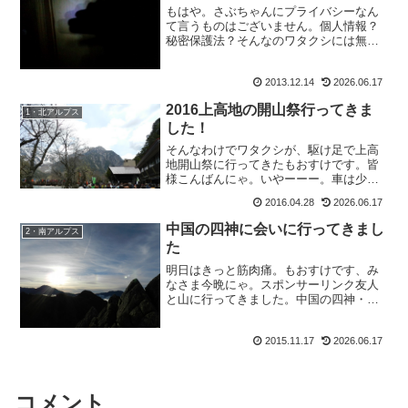
もはや。さぶちゃんにプライバシーなん
て言うものはございません。個人情報？
秘密保護法？そんなのワタクシには無関
係よ、のおさるのもおすけでございま
す。皆様こんばんにゃ。毎度毎度好き勝
2013.12.14
2026.06.17
手な事を、書き放題なワタクシでござい
ますがそして当たり前でもご...
2016上高地の開山祭行ってきま
1・北アルプス
した！
そんなわけでワタクシが、駆け足で上高
地開山祭に行ってきたもおすけです。皆
様こんばんにゃ。いやーーー。車は少な
かったんですよ。沢渡駐車場の。替りに
2016.04.28
2026.06.17
多かったのが、観光バス。ツアー客の多
いこと多いこと。河童橋の周辺は9割方が
中国の四神に会いに行ってきまし
2・南アルプス
外国人でした。すごい人...
た
明日はきっと筋肉痛。もおすけです、み
なさま今晩にゃ。スポンサーリンク友人
と山に行ってきました。中国の四神・鳳
凰さんに会いに。セール翌日、疲れか？
頭痛の頭を抱えながら、登ってきました
2015.11.17
2026.06.17
よ。初冬の南アルプス。それはそれは静
かで最高でした。この話は...
コメント