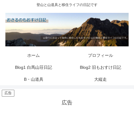
登山と山道具と移住ライフの日記です
ホーム
プロフィール
Blog1 白馬山荘日記
Blog2 旧もおすけ日記
B・山道具
大縦走
広告
広告