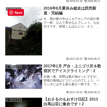
2015.07.18
2026.06.17
ン）の所にいますが、ちっちゃいスミ子
は、栗の助からイデぞうにこっそり戻さ
2016年8月夏休み縦走は読売新
1・北アルプス
れそして気がつけ...
Save
道・完結編
今、我が家の中はニセアカシアの花の香
で一杯。なんて幸せなんでしょう。もお
すけです、皆様こんばんにゃ。そう、我
が家の裏の雑木林にはニセアカシアの木
が沢山。おかげで毎年、満開の時期にな
ると窓を開けるとニセアカシアの香り
が。甘い香が部屋中に漂い、...
2017.05.24
2026.06.17
2017年1月 戸台・上ニゴリ沢＆歌
2・南アルプス
宿沢でアイスクライミング・2
台風一過。長野は風が強かったですが、
皆様の地域はどうだったのでしょう。ベ
ランダには今も落ち葉が一杯です。で、
書きます！戸台・上ニゴリ沢＆歌宿沢で
新春アイスクライミングの報告です。戸
2017.10.24
2026.06.17
台・上ニゴリ沢＆歌宿沢でアイスクライ
【おさるのもおすけ日記】2013
ミングスーパー林道にザッ...
1・北アルプス
白馬山荘に集合です！2