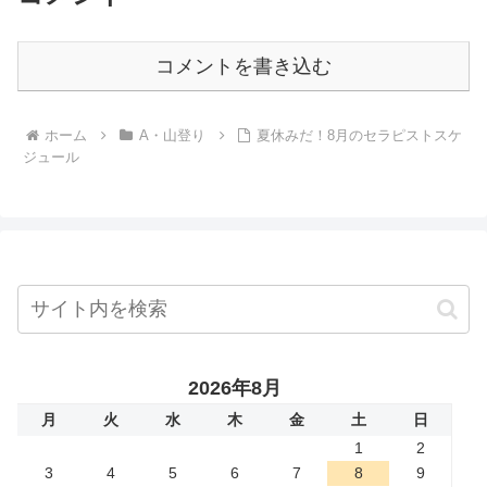
コメントを書き込む
ホーム
A・山登り
夏休みだ！8月のセラピストスケ
ジュール
2026年8月
月
火
水
木
金
土
日
1
2
3
4
5
6
7
8
9