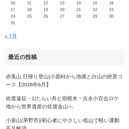
10
11
12
13
14
15
16
17
18
19
20
21
22
23
24
25
26
27
28
29
30
31
« 7月
最近の投稿
赤兎山 日帰り登山|小原峠から池塘と白山の絶景コ
ース【2026年6月】
佐渡遠征・1|たらい舟と宿根木・吉永小百合ロケ
地から世界遺産の佐渡金山へ
小泉山(茅野市)|初心者にやさしい低山で軽い運動
不足解消