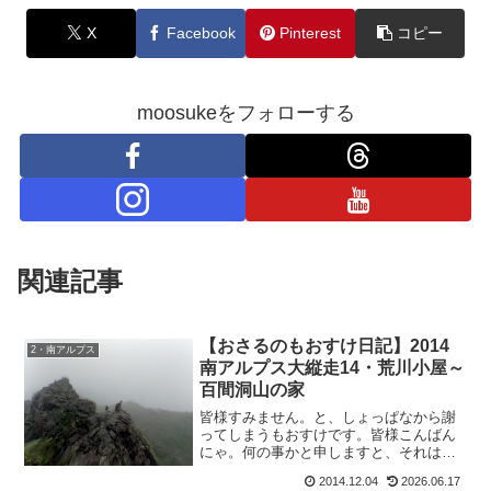
X
Facebook
Pinterest
コピー
moosukeをフォローする
関連記事
【おさるのもおすけ日記】2014
2・南アルプス
南アルプス大縦走14・荒川小屋～
百間洞山の家
皆様すみません。と、しょっぱなから謝
ってしまうもおすけです。皆様こんばん
にゃ。何の事かと申しますと、それはも
ちろん先日の更新。ええもうお利口さん
2014.12.04
2026.06.17
な皆様のことなら既にお察しかと思いま