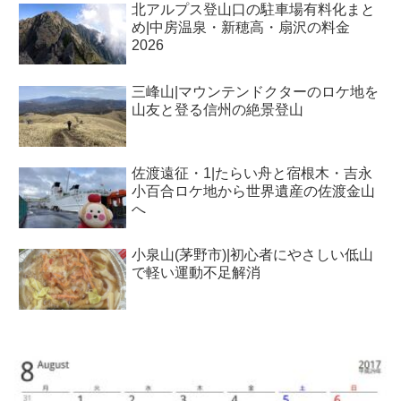
北アルプス登山口の駐車場有料化まと
め|中房温泉・新穂高・扇沢の料金
2026
三峰山|マウンテンドクターのロケ地を
山友と登る信州の絶景登山
佐渡遠征・1|たらい舟と宿根木・吉永
小百合ロケ地から世界遺産の佐渡金山
へ
小泉山(茅野市)|初心者にやさしい低山
で軽い運動不足解消