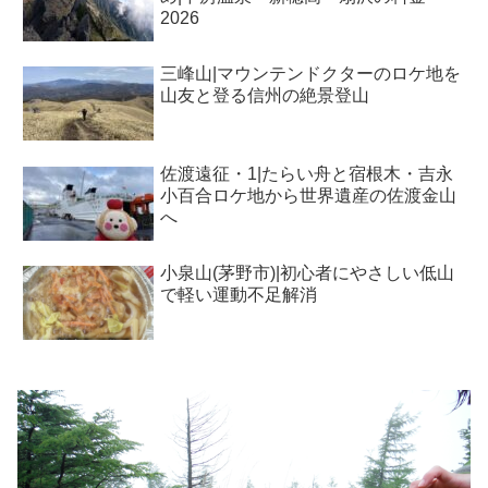
2026
三峰山|マウンテンドクターのロケ地を
山友と登る信州の絶景登山
佐渡遠征・1|たらい舟と宿根木・吉永
小百合ロケ地から世界遺産の佐渡金山
へ
小泉山(茅野市)|初心者にやさしい低山
で軽い運動不足解消