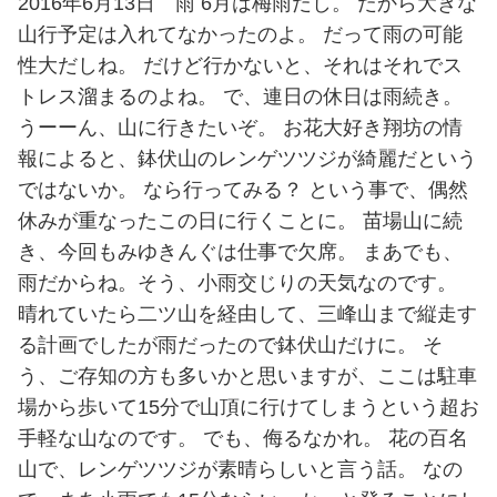
2016年6月13日 雨 6月は梅雨だし。 だから大きな
山行予定は入れてなかったのよ。 だって雨の可能
性大だしね。 だけど行かないと、それはそれでス
トレス溜まるのよね。 で、連日の休日は雨続き。
うーーん、山に行きたいぞ。 お花大好き翔坊の情
報によると、鉢伏山のレンゲツツジが綺麗だという
ではないか。 なら行ってみる？ という事で、偶然
休みが重なったこの日に行くことに。 苗場山に続
き、今回もみゆきんぐは仕事で欠席。 まあでも、
雨だからね。そう、小雨交じりの天気なのです。
晴れていたら二ツ山を経由して、三峰山まで縦走す
る計画でしたが雨だったので鉢伏山だけに。 そ
う、ご存知の方も多いかと思いますが、ここは駐車
場から歩いて15分で山頂に行けてしまうという超お
手軽な山なのです。 でも、侮るなかれ。 花の百名
山で、レンゲツツジが素晴らしいと言う話。 なの