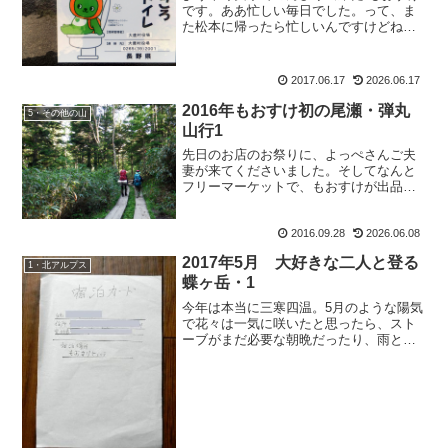
です。ああ忙しい毎日でした。って、ま
た松本に帰ったら忙しいんですけどね。5
日間の休みも、あっという間でした。
で、山の報告もしていかないと。松本に
戻ったので、これから怒涛の更新撃をお
2017.06.17
2026.06.17
見せ致します（また気安...
2016年もおすけ初の尾瀬・弾丸
5・その他の山
山行1
先日のお店のお祭りに、よっぺさんご夫
妻が来てくださいました。そしてなんと
フリーマーケットで、もおすけが出品し
ていたおうち版もんきち先生を、よっぺ
さんが購入して下さって。あ、これは勿
2016.09.28
2026.06.08
論くまこさんが作って下さった先生じゃ
なくて姉が沢山買ってくれ...
2017年5月 大好きな二人と登る
1・北アルプス
蝶ヶ岳・1
今年は本当に三寒四温。5月のような陽気
で花々は一気に咲いたと思ったら、スト
ーブがまだ必要な朝晩だったり、雨と風
で桜は一気に散ってしまうし。山の準備
も、何着ていいか迷う所。そんなもおす
けが、パッキングもしないでおくる山行
報告。今回は、大大大好...