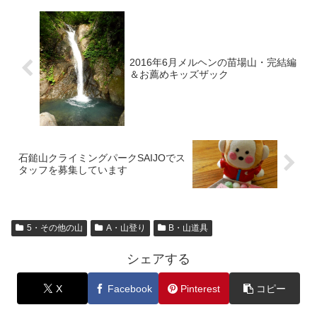
2016年6月メルヘンの苗場山・完結編
＆お薦めキッズザック
石鎚山クライミングパークSAIJOでス
タッフを募集しています
5・その他の山
A・山登り
B・山道具
シェアする
X
Facebook
Pinterest
コピー