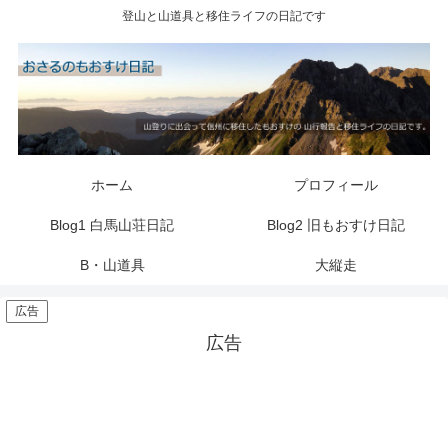
登山と山道具と移住ライフの日記です
ホーム
プロフィール
Blog1 白馬山荘日記
Blog2 旧もおすけ日記
B・山道具
大縦走
広告
広告