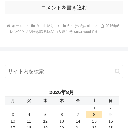
コメントを書き込む
ホーム
A・山登り
5・その他の山
2016年6
月レンゲツツジ咲き誇る鉢伏山＆夏こそ smartwoolです
2026年8月
月
火
水
木
金
土
日
1
2
3
4
5
6
7
8
9
10
11
12
13
14
15
16
17
18
19
20
21
22
23