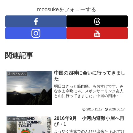
moosukeをフォローする
関連記事
中国の四神に会いに行ってきまし
2・南アルプス
た
明日はきっと筋肉痛。もおすけです、み
なさま今晩にゃ。スポンサーリンク友人
と山に行ってきました。中国の四神・鳳
凰さんに会いに。セール翌日、疲れか？
頭痛の頭を抱えながら、登ってきました
2015.11.17
2026.06.17
よ。初冬の南アルプス。それはそれは静
かで最高でした。この話は...
2016年9月 小河内避難小屋へ再
2・南アルプス
び・1
ようやく実家でのんびり出来た もおすけ