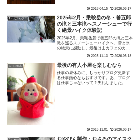
2018.04.15
2026.06.17
2025年2月・乗鞍岳の冬・善五郎
1・北アルプス
の滝と三本滝へスノーシューで行
く絶景ハイク体験記
2025年2月、乗鞍岳麓で善五郎の滝と三本
滝を巡るスノーシューハイクへ。雪と氷
の絶景に感動し、最後は山カフェのカレ
ーで温まる冬の1日を綴る。
2025.11.13
2026.06.18
最後の有人小屋を楽しむなら
B・山道具
仕事の昼休みに、しっかりブログ更新す
る仕事熱心なもおすけです。あ、ブログ
は仕事じゃないって？失礼しました。で
も仕事以上に好きですわー。スポンサー
リンクで、その忙しい仕事ですが（本物
の仕事ですが） 。ラッキーな事に休日が
変わり、連休が取れまし...
2015.11.01
2026.06.17
おやびん製作・おさるのアイスク
5・その他の山