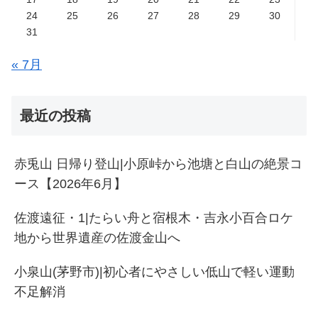
24
25
26
27
28
29
30
31
« 7月
最近の投稿
赤兎山 日帰り登山|小原峠から池塘と白山の絶景コ
ース【2026年6月】
佐渡遠征・1|たらい舟と宿根木・吉永小百合ロケ
地から世界遺産の佐渡金山へ
小泉山(茅野市)|初心者にやさしい低山で軽い運動
不足解消