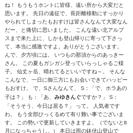
ね！ もうもうホントに皆様、遠い所から大変だと
思います。 先日の遠征で、長距離移動にすっかり
やられてしまったもおすけは皆さんなんて大変なん
だー、と痛切に思いました。 こんな遠い北アルプ
スまで来た上に、しかも登山帰りに寄って下さっ
て、本当に感激ですよ。ありがとうございます。
んで、夕方頃には。 いつもの那須からのあっきー
さん。 この夏もガシガシ登っていらっしゃるご様
子。 仙丈ヶ岳、晴れてるといいですね～。 そんな
こんなで、一日に御三方にもお会いできてハッピー
もおすけ。 で、Sさんなんて、 S：「で、ホラあの
子は？」 も：「あ、
みゆきんぐ
ですか？」 S：
「そうそう、今日は居る？」 って。 人気者です
わ。 もう全部ひっくるめて有り難い事でございま
す。 この勢いで更新していきますよ。（でないと8
月になっちゃうし。） 本日は雨の鉢伏山登山で