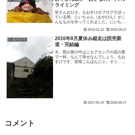
ライミング
皆さんおひさ。もおすけがブログさぼっ
ている間、にいちゃん（おやびん）がこ
んなものを作ってくれました。にいちゃ
んてば、やっぱりもんきち先生が大好き
2019.01.15
2026.06.17
なのねー。みんな大好きもんきち先生。
あたしが全く映っていないけど大満足。
2016年8月夏休み縦走は読売新
1・北アルプス
先生愛が溢れております。...
道・完結編
今、我が家の中はニセアカシアの花の香
で一杯。なんて幸せなんでしょう。もお
すけです、皆様こんばんにゃ。そう、我
が家の裏の雑木林にはニセアカシアの木
が沢山。おかげで毎年、満開の時期にな
ると窓を開けるとニセアカシアの香り
が。甘い香が部屋中に漂い、...
2017.05.24
2026.06.17
コメント