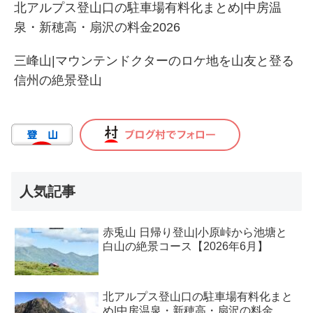
北アルプス登山口の駐車場有料化まとめ|中房温
泉・新穂高・扇沢の料金2026
三峰山|マウンテンドクターのロケ地を山友と登る
信州の絶景登山
人気記事
赤兎山 日帰り登山|小原峠から池塘と
白山の絶景コース【2026年6月】
北アルプス登山口の駐車場有料化まと
め|中房温泉・新穂高・扇沢の料金