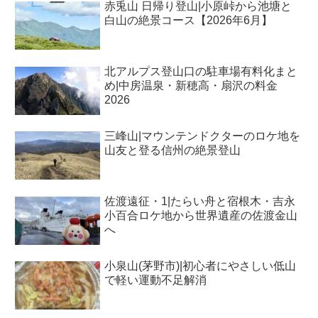
赤兎山 日帰り登山|小原峠から池塘と
白山の絶景コース【2026年6月】
北アルプス登山口の駐車場有料化まと
め|中房温泉・新穂高・扇沢の料金
2026
三峰山|マウンテンドクターのロケ地を
山友と登る信州の絶景登山
佐渡遠征・1|たらい舟と宿根木・吉永
小百合ロケ地から世界遺産の佐渡金山
へ
小泉山(茅野市)|初心者にやさしい低山
で軽い運動不足解消