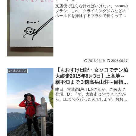
支店便で送らなければいけない、pamoの
ブラシ。これ、クライミングジムなどの
ホールドを掃除するブラシで長くって。
支店宛の箱に入らないので、壁に立てか
けメモが貼ってある。すかさず落書き。
悪もおすけ登場。悪さされるのは、もち
ろん栗の助。今年もも...
2016.04.19
2026.06.17
【もおすけ日記・女ソロでテン泊
1・北アルプス
大縦走2015年8月3日】上高地～
親不知まで３穂高岳山荘～目指せ
大キレット通過！
昨日、常連のDAITENさんが、ご来店 ご
登場。D：「で、大縦走は○○で△△だか
ら、□□までを行ったんでしょ？」おお
ぅ。なんて深い読み。続けてDAITENさん
は仰る。D：「私の予想では、8割の可能
性で奥穂周辺でリタイア、・・・」なぬ
ーーーー...