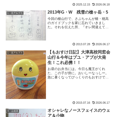
実的な判断の時を記録します。
2025.12.15
2026.06.18
2013年G・W 残雪の槍ヶ岳・5
1・北アルプス
今回の槍山行で、さぶちゃんが槍・穂高
のガイドブックを家に忘れていきまし
た。それを伝えた所、『オレ間違えて二
冊買っちゃったから、それあげるわ。』
というので頂くことに。で、先日就寝前
に読もうとページを開いたら、はらりと
白い紙が落ちて。何かと思っ...
2013.07.28
2026.06.17
【もおすけ日記】大津高校同窓会
1・北アルプス
山行＆今年はブユ・アブが大発
生！これ必携！！
お昼のお弁当には。今日も魔王がくれ
た、この子が傍に。おいしーなっしー。
急に暑くなってびっくりのもおすけで
す。皆様こんにちにゃ。ああ暑い。こん
なに暑くて縦走できるのだろうか。て
か、その前に足痛めました。早速 整骨
院に行きました。そう、あの靭帯...
2015.07.16
2026.06.17
オシャレなノースフェイスのウェ
B・山道具
ア＆小物