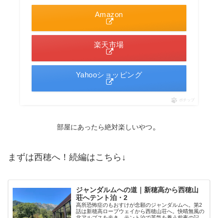
Amazon
楽天市場
Yahooショッピング
ポチップ
。
部屋にあったら絶対楽しいやつ
まずは西穂へ！続編はこちら↓
ジャンダルムへの道｜新穂高から西穂山
荘へテント泊・2
高所恐怖症のもおすけが念願のジャンダルムへ。第2
話は新穂高ロープウェイから西穂山荘へ。快晴無風の
北アルプスを歩き、テント泊で英気を養う前夜の記録