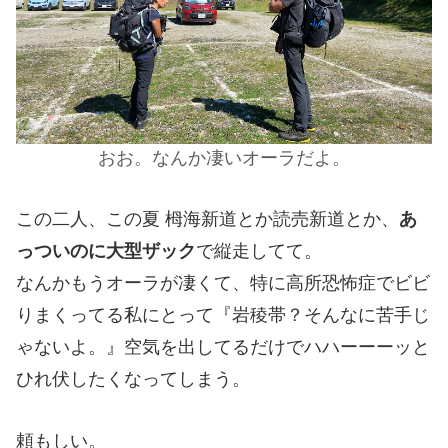
おお。なんか凄いオーラだよ。
この二人、この夏 栂海新道とか読売新道とか、
あ
っついのに大型ザック
で縦走してて。
なんかもうオーラが凄くて、特に高所恐怖症でビビ
りまくってる私にとって『岩稜帯？そんなに苦手じ
ゃないよ。』空気を出してるだけでハハーーーッと
ひれ伏したくなってしまう。
頼もしい。