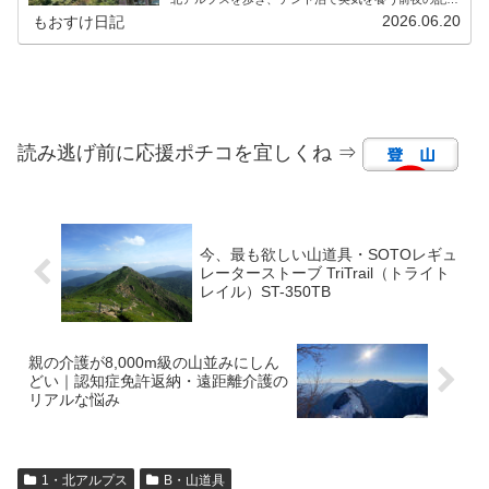
をお届けします。
2026.06.20
もおすけ日記
読み逃げ前に応援ポチコを宜しくね ⇒
今、最も欲しい山道具・SOTOレギュ
レーターストーブ TriTrail（トライト
レイル）ST-350TB
親の介護が8,000m級の山並みにしん
どい｜認知症免許返納・遠距離介護の
リアルな悩み
1・北アルプス
B・山道具