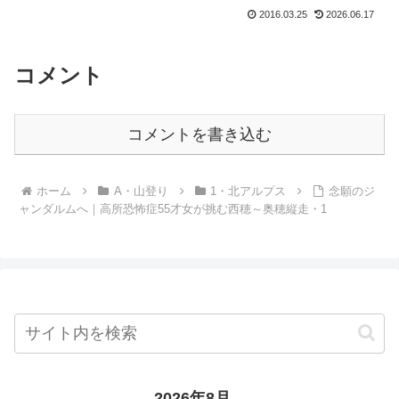
後やります）・オイル交換をやります
2016.03.25
2026.06.17
よ？の、もおすけでございます。んで、
今日の山の報告です。今日のトレーニン
グ登山２０１６年３月２５日...
コメント
コメントを書き込む
ホーム
A・山登り
1・北アルプス
念願のジ
ャンダルムへ｜高所恐怖症55才女が挑む西穂～奥穂縦走・1
2026年8月