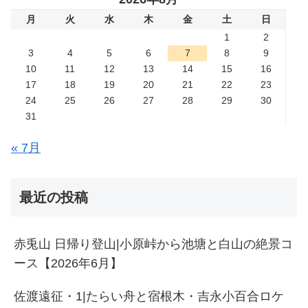
月
火
水
木
金
土
日
1
2
3
4
5
6
7
8
9
10
11
12
13
14
15
16
17
18
19
20
21
22
23
24
25
26
27
28
29
30
31
« 7月
最近の投稿
赤兎山 日帰り登山|小原峠から池塘と白山の絶景コ
ース【2026年6月】
佐渡遠征・1|たらい舟と宿根木・吉永小百合ロケ