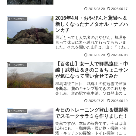
2015.08.20
2026.06.17
2016年4月・おやびんと鳶岩へ＆
5・その他の山
新しくなったナノタオル・ナノハ
ンカチ
最近とっても人気者のおやびん。無理を
言って休日に岩へ連れて行ってもらいま
した。それを聞いた山Pは、山：「うわ、
山下さんと岩なんて羨ましすぎるー！！
2016.05.20
2026.06.08
いいないいないいなーーー。」と連発し
てました。確実に私が連れて行ってもら
【百名山】女一人で群馬遠征・中
5・その他の山
うより、山Pが行った方...
編｜武尊山＆きのこ＆ちょこサン
が気になって問い合せてみた
群馬遠征二日目、武尊山の初冠雪で登頂
を断念。麓のキャンプ場できのこ狩りを
楽しみ、道の駅で車中泊。ソロ登山の安
全最優先と秋の山の恵みを紹介。
2025.07.21
2026.06.19
今日のトレーニング登山＆燻製器
5・その他の山
でスモークサラミを作りました！
突然ですが、本日の報告です。今日は山
以外にも、・郵便局・買い物・掃除・洗
濯・キッチンの掃除・トイレ掃除（この