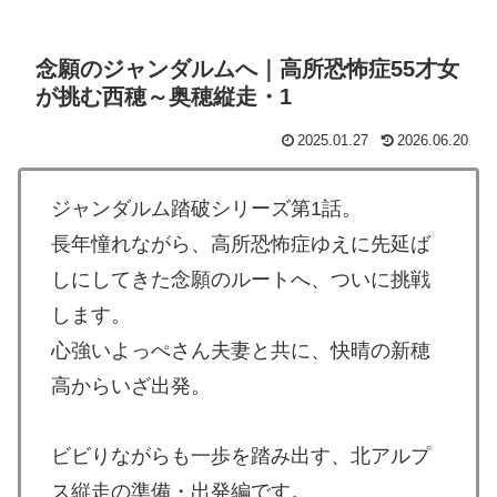
念願のジャンダルムへ｜高所恐怖症55才女
が挑む西穂～奥穂縦走・1
2025.01.27
2026.06.20
ジャンダルム踏破シリーズ第1話。
長年憧れながら、高所恐怖症ゆえに先延ば
しにしてきた念願のルートへ、ついに挑戦
します。
心強いよっぺさん夫妻と共に、快晴の新穂
高からいざ出発。
ビビりながらも一歩を踏み出す、北アルプ
ス縦走の準備・出発編です。