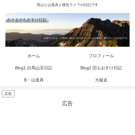
登山と山道具と移住ライフの日記です
ホーム
プロフィール
Blog1 白馬山荘日記
Blog2 旧もおすけ日記
B・山道具
大縦走
広告
広告