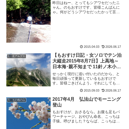
昨日はねー、とってもシアワセだったニ
ャん。のもおすけです、皆様こんばんに
ゃ。何がどうシアワセだったかって言う
と、また後日。ああ早く書きたい。自慢
したい。でも、皆さんも既にお気付きの
ように『その報告は、また後日』が、ど
んどん溜まっているような...
2015.04.03
2026.06.17
【もおすけ日記・女ソロでテン泊
1・北アルプス
大縦走2015年8月7日】上高地～
日本海･親不知まで 11針ノ木小屋
の夜＆持参したタオルはこれだけ
せっかく現行に追い付いたのだから、と
です
毎日頑張って更新しているもおすけで
す。皆様ごきげんよう。それにしても、
誰とは言わないさんぱっちん。アンタ、
2015.09.03
2026.06.17
それなりに大変な山行してきたんだから
もっと書き込みなさいよーーーッ。最
2017年4月 弘法山でモーニング
5・その他の山
近、前枠も端折って横着してる...
登山
もおすけが、おさるなら。お腹も足もパ
ワーチャージ。おやびん命名、こっちは
子猿。呼びました？ならば、こっちは汚
ざるでえ？オレ綺麗だよ(なわけ無いや