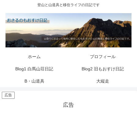
登山と山道具と移住ライフの日記です
ホーム
プロフィール
Blog1 白馬山荘日記
Blog2 旧もおすけ日記
B・山道具
大縦走
広告
広告