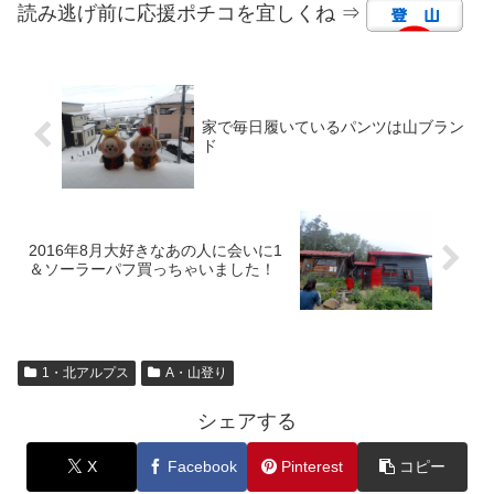
読み逃げ前に応援ポチコを宜しくね ⇒
家で毎日履いているパンツは山ブラン
ド
2016年8月大好きなあの人に会いに1
＆ソーラーパフ買っちゃいました！
1・北アルプス
A・山登り
シェアする
X
Facebook
Pinterest
コピー