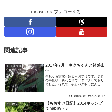
moosukeをフォローする
関連記事
2017年7月 キクちゃんと鉢盛山
5・その他の山
へ
今夜から実家へ帰るもおすけです。切符
の手配や、あれこれでドタバタしており
ました。弾丸で、夜行バス明けに久しぶ
りの六甲山へ登りに行く予定。基本、年
に一度しか帰っていない帰省なので、両
2018.06.03
2026.06.17
親と過ごす時間を最優先しているのでな
かなか会いたい神戸の友達...
【もおすけ日記】2014キャンプ
A・山登り
でhappy・3