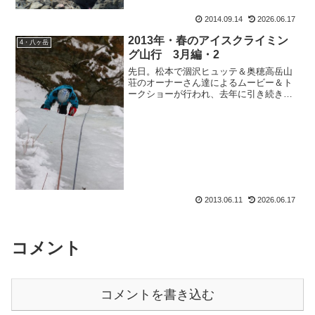
剣岳へ登って参りました。驚く事にいろ
2014.09.14
2026.06.17
んな人から声を掛けられ、お恥ずかしい
限り。でもお蔭...
2013年・春のアイスクライミン
4・八ヶ岳
グ山行 3月編・2
先日。松本で涸沢ヒュッテ＆奥穂高岳山
荘のオーナーさん達によるムービー＆ト
ークショーが行われ、去年に引き続き、
今年も講演最後に花束を渡しに行ったも
おすけです、皆様こんばんにゃ。いえ
ね、花束を渡すのは全然問題ないんです
よ。楽しいトークショーも聞...
2013.06.11
2026.06.17
コメント
コメントを書き込む