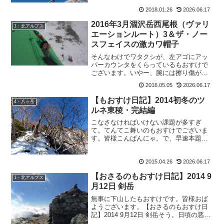
ん)。とくりゃ、こっちは駄猿ね。忙しい
2018.01.26
2026.06.17
時に何言うてますのん。名付けて日光猿
軍団ならぬ、信州さる軍...
2016年3月涸沢岳西尾根（ヴァリ
1・北アルプス
エーションルート）3＆ザ・ノー
スフェイスの激カワ帽子
そんなわけでワタクシが、左アゴにアッ
パーカウンタをくらっているもおすけで
ございます。いやー、腕には擦り傷が無
数。足はブユに刺されてパンパン（5月で
2016.05.05
2026.06.17
刺された！）でもって、一番目立つアゴ
は腫れてしまって、大きな青あざが。明
【もおすけ日記】2014初冬のツ
4・八ヶ岳
日、フクちゃんや山Pに...
ルネ東稜・完結編
こなさなければいけない課題が多すぎ
て。てんてこ舞いのもおすけでございま
す。皆様こんばんにゃ。で、早速本題に
入りますよ。御託はいいから、書かない
と。『3～4日サボっちゃったな
2015.04.26
2026.06.17
ぁ・・・』とか思っていたら、実は一週
間も間が開いていたという事実。お...
【おさるのもおすけ日記】2014 9
1・北アルプス
月12日 剣岳
無事に下山したもおすけです。皆様おぱ
ようございます。【おさるのもおすけ日
記】2014 9月12日 剣岳そう。日頃の悪行
を反省し、心身を鍛える為に修験の山・