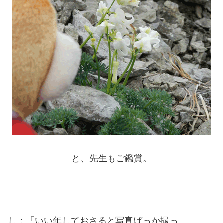
と、先生もご鑑賞。
し：「いい年しておさると写真ばっか撮っ