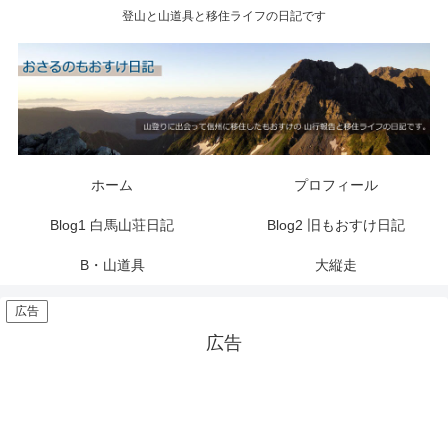
登山と山道具と移住ライフの日記です
ホーム
プロフィール
Blog1 白馬山荘日記
Blog2 旧もおすけ日記
B・山道具
大縦走
広告
広告