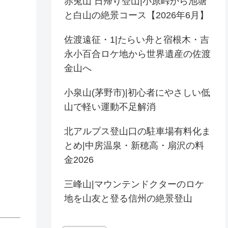
赤兎山 日帰り登山|小原峠から池塘
と白山の絶景コース【2026年6月】
佐渡遠征・1|たらい舟と宿根木・吉
永小百合ロケ地から世界遺産の佐渡
金山へ
小泉山(茅野市)|初心者にやさしい低
山で軽い運動不足解消
北アルプス登山口の駐車場有料化ま
とめ|中房温泉・新穂高・扇沢の料
金2026
三峰山|マウンテンドクターのロケ
地を山友と登る信州の絶景登山