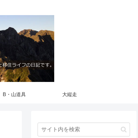
B・山道具
大縦走