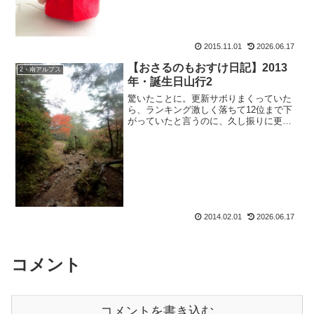
2015.11.01
2026.06.17
【おさるのもおすけ日記】2013
2・南アルプス
年・誕生日山行2
驚いたことに。更新サボりまくっていた
ら、ランキング激しく落ちて12位まで下
がっていたと言うのに、久し振りに更新
したら一気に3位。皆様本当にありがとう
ございます。しかも季節は冬山だと言う
のに、ブログ上は秋山という体たらくぶ
りなのに。つくづくあ...
2014.02.01
2026.06.17
コメント
コメントを書き込む