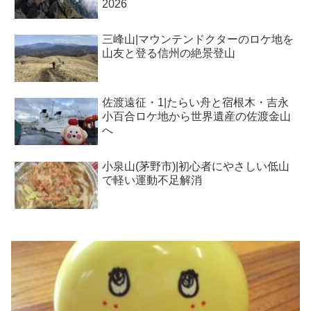
2026
三峰山|マウンテンドクターのロケ地を
山友と登る信州の絶景登山
佐渡遠征・1|たらい舟と宿根木・吉永
小百合ロケ地から世界遺産の佐渡金山
へ
小泉山(茅野市)|初心者にやさしい低山
で軽い運動不足解消