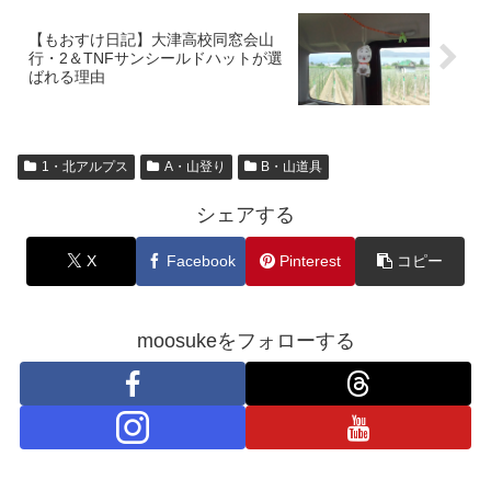
【もおすけ日記】大津高校同窓会山
行・2＆TNFサンシールドハットが選
ばれる理由
1・北アルプス
A・山登り
B・山道具
シェアする
X
Facebook
Pinterest
コピー
moosukeをフォローする