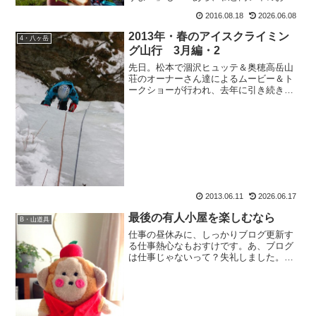
さんの？」み：「ハイ！」も：「それは
2016.08.18
2026.06.08
それはおめでとう。じゃあ次回のブログ
の書き出しは、お祝いメッセージにしな
2013年・春のアイスクライミン
4・八ヶ岳
いとね。」と公言通りの前枠...
グ山行 3月編・2
先日。松本で涸沢ヒュッテ＆奥穂高岳山
荘のオーナーさん達によるムービー＆ト
ークショーが行われ、去年に引き続き、
今年も講演最後に花束を渡しに行ったも
おすけです、皆様こんばんにゃ。いえ
ね、花束を渡すのは全然問題ないんです
よ。楽しいトークショーも聞...
2013.06.11
2026.06.17
最後の有人小屋を楽しむなら
B・山道具
仕事の昼休みに、しっかりブログ更新す
る仕事熱心なもおすけです。あ、ブログ
は仕事じゃないって？失礼しました。で
も仕事以上に好きですわー。スポンサー
リンクで、その忙しい仕事ですが（本物
の仕事ですが） 。ラッキーな事に休日が
変わり、連休が取れまし...