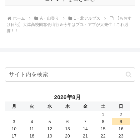
ホーム
A・山登り
1・北アルプス
【もおす
け日記】大津高校同窓会山行＆今年はブユ・アブが大発生！これ必
携！！
2026年8月
月
火
水
木
金
土
日
1
2
3
4
5
6
7
8
9
10
11
12
13
14
15
16
17
18
19
20
21
22
23