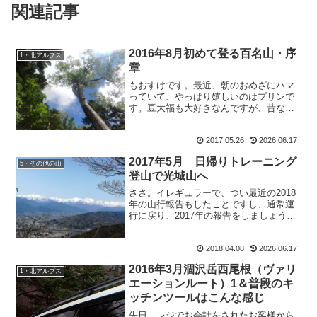
関連記事
2016年8月初めて登る百名山・序
1・北アルプス
章
もおすけです。最近、朝のおめざにハマ
っていて、やっぱり嬉しいのはプリンで
す。豆大福も大好きなんですが、昔なが
らのプリン。とろけるプリンじゃなく
て、表面が硬くてカラメルの所に素があ
2017.05.26
2026.06.17
るようなプリンが子供の頃から大好きで
す。モロゾフのガラス瓶に入...
2017年5月 日帰りトレーニング
5・その他の山
登山で光城山へ
ささ。イレギュラーで、つい最近の2018
年の山行報告もしたことですし、通常運
行に戻り、2017年の報告をしましょう。
皆様ごきげんよう、おさるのもおすけで
ございます。ほんと、山を行くのを減ら
2018.04.08
2026.06.17
さないから山行報告は増える一方。書く
暇ない、というの...
2016年3月涸沢岳西尾根（ヴァリ
1・北アルプス
エーションルート）1＆普段のキ
ッチンツールはこんな感じ
先日。レジでお会計をされたお客様から