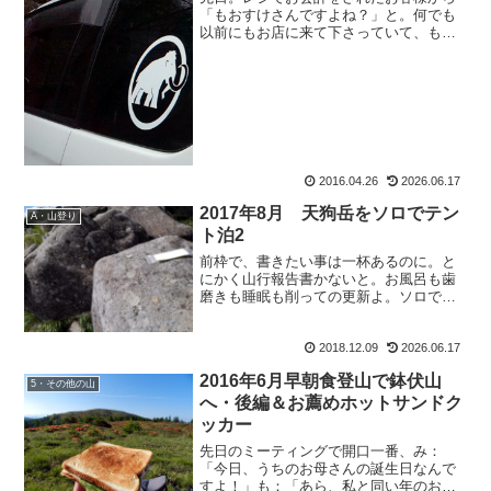
「もおすけさんですよね？」と。何でも
以前にもお店に来て下さっていて、もお
すけがクダ巻きながら仕事している(!?)姿
を発見し、今回は御声を掛けて下さった
とか。驚いたのは、それだけではないの
です。「神戸に居た...
2016.04.26
2026.06.17
2017年8月 天狗岳をソロでテン
A・山登り
ト泊2
前枠で、書きたい事は一杯あるのに。と
にかく山行報告書かないと。お風呂も歯
磨きも睡眠も削っての更新よ。ソロで気
ままなテント泊２です。2017年8月 本谷
温泉＆天狗岳をソロでテント泊22017年8
2018.12.09
2026.06.17
月9日 快晴麦草峠からてくてく歩く。八
ヶ岳はやっ...
2016年6月早朝食登山で鉢伏山
5・その他の山
へ・後編＆お薦めホットサンドク
ッカー
先日のミーティングで開口一番、み：
「今日、うちのお母さんの誕生日なんで
すよ！」も：「あら、私と同い年のお母