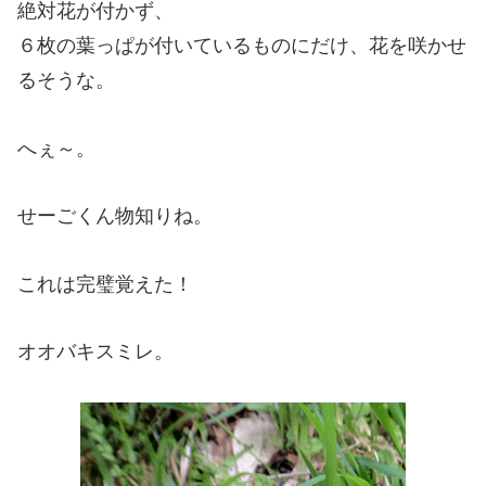
絶対花が付かず、
６枚の葉っぱが付いているものにだけ、花を咲かせ
るそうな。
へぇ～。
せーごくん物知りね。
これは完璧覚えた！
オオバキスミレ。