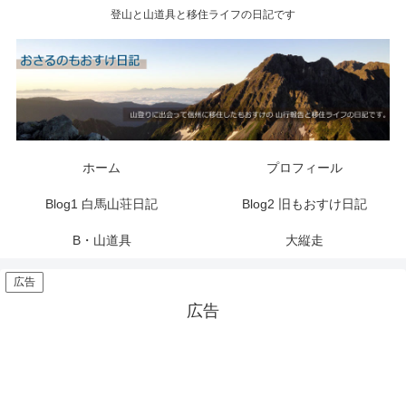
登山と山道具と移住ライフの日記です
ホーム
プロフィール
Blog1 白馬山荘日記
Blog2 旧もおすけ日記
B・山道具
大縦走
広告
広告