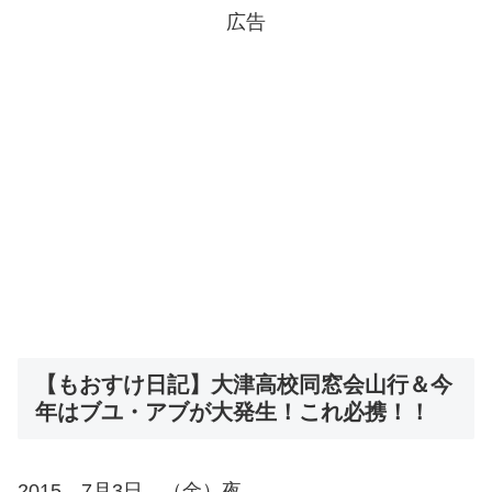
広告
【もおすけ日記】大津高校同窓会山行＆今
年はブユ・アブが大発生！これ必携！！
2015 7月3日 （金）夜