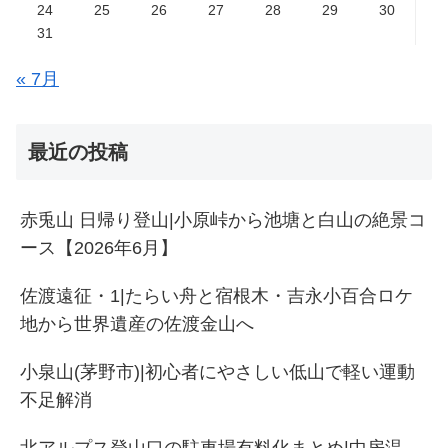
24
25
26
27
28
29
30
31
« 7月
最近の投稿
赤兎山 日帰り登山|小原峠から池塘と白山の絶景コ
ース【2026年6月】
佐渡遠征・1|たらい舟と宿根木・吉永小百合ロケ
地から世界遺産の佐渡金山へ
小泉山(茅野市)|初心者にやさしい低山で軽い運動
不足解消
北アルプス登山口の駐車場有料化まとめ|中房温