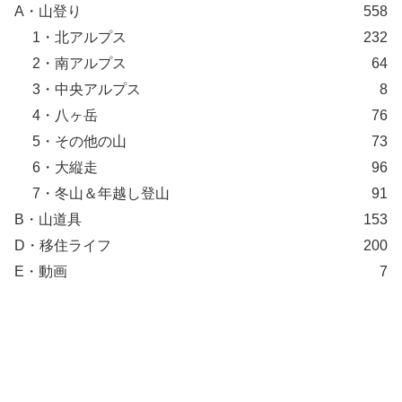
A・山登り
558
1・北アルプス
232
2・南アルプス
64
3・中央アルプス
8
4・八ヶ岳
76
5・その他の山
73
6・大縦走
96
7・冬山＆年越し登山
91
B・山道具
153
D・移住ライフ
200
E・動画
7