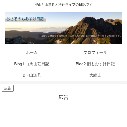
登山と山道具と移住ライフの日記です
ホーム
プロフィール
Blog1 白馬山荘日記
Blog2 旧もおすけ日記
B・山道具
大縦走
広告
広告