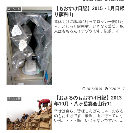
見せ致します（また気安...
【もおすけ日記】2015・1月日帰
4・八ヶ岳
り蓼科山
連休明けに職場に行ってロッカー開けた
ら。どわっと緩衝材。いきなり爆笑。犯
人はもちろんイデゾウです。以前、イデ
ゾウロッカーに挟んでいた、もおすけマ
ークの落書きまでご丁寧に緩衝材に貼り
付けてあるし。その前には、なかじーに
貼ったヤツをリユース。皆...
2015.05.07
2026.06.17
【おさるのもおすけ日記】2013
4・八ヶ岳
年10月・八ヶ岳宴会山行11
幸せは自ら。皆様こんばんにゃ、おさる
のもおすけです。最近、山に行っていな
い私。・・・悔しいじゃないですか。だ
から今月の休日は、全て山の予定で埋め
ました。そのうち一つは、神様のいらっ