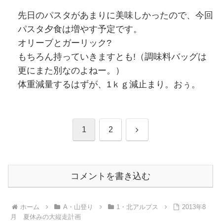
先日のパスタがあまりに美味しかったので、今回
パスタ夕食は増やす予定です。
オリーブとガーリック?
もちろん持っていきますとも!（調味料バッグは
更にまた別なのよねー。）
体重減量するはずが、1ｋｇ減止まり。おぅ。
次
1
2
へ
コメントを書き込む
ホーム
A・山登り
1・北アルプス
2013年8
月 夏休みの大縦走計画