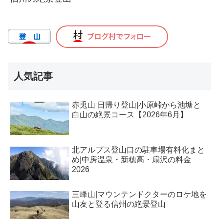
人気記事
赤兎山 日帰り登山|小原峠から池塘と
白山の絶景コース【2026年6月】
北アルプス登山口の駐車場有料化まと
め|中房温泉・新穂高・扇沢の料金
2026
三峰山|マウンテンドクターのロケ地を
山友と登る信州の絶景登山