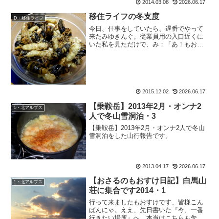
2014.03.08
2026.06.17
しゃるお山。ワタクシ、山頂に祠がある
お山って大好きなんです。...
移住ライフの冬支度
D・移住ライフ
今日、仕事をしていたら、遅番でやって
来たみゆきんぐ。従業員用の入口近くに
いた私を見ただけで、み：「あ！もおす
けさんだ！！おはようございます！」キ
ラキラニヤニヤしながら、ホニョッと5セ
ンチほど伸び上がっていました。なんで
やねん。あの表情を見た...
2015.12.02
2026.06.17
【乗鞍岳】2013年2月・オンナ2
1・北アルプス
人で冬山雪洞泊・3
【乗鞍岳】2013年2月・オンナ2人で冬山
雪洞泊をした山行報告です。
2013.04.17
2026.06.17
【おさるのもおすけ日記】白馬山
1・北アルプス
荘に集合です2014・1
行って来ましたもおすけです、皆様こん
ばんにゃ。ええ、先日書いた『今、一番
行きたい場所』へ。本当はこちらも先日