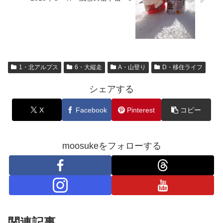
1・北アルプス
6・大縦走
A・山登り
D・移住ライフ
シェアする
X
Facebook
Pinterest
コピー
moosukeをフォローする
関連記事