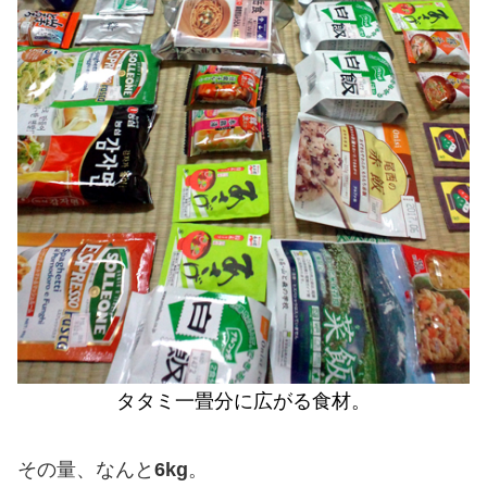
タタミ一畳分に広がる食材。
その量、なんと
6kg
。