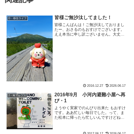
皆様ご無沙汰してました！
D・移住ライフ
皆様こんばんは！ご無沙汰しておりまし
たー、おさるのもおすけでございます。
ええ本当に申し訳ございません。大丈
夫？体調崩したの？山で遭難した？うち
のPCが壊れたかな？更新されてないけ
ど？から、D：「店に、献花代わりにうま
い棒を献棒しようと思った...
2016.12.27
2026.06.17
2016年9月 小河内避難小屋へ再
2・南アルプス
び・1
ようやく実家でのんびり出来た もおすけ
です。ああ忙しい毎日でした。って、ま
た松本に帰ったら忙しいんですけどね。5
日間の休みも、あっという間でした。
で、山の報告もしていかないと。松本に
戻ったので、これから怒涛の更新撃をお
2017.06.17
2026.06.17