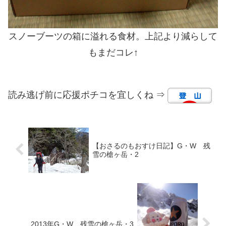
スノーブーツの箱に溢れる食材。上記より減らして
もまだコレ↑
読み逃げ前に応援ポチコを宜しくね ⇒
【おさるのもおすけ日記】G・W 残
雪の槍ヶ岳・2
2013年G・W 残雪の槍ヶ岳・3