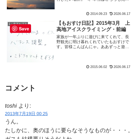
書いた『今、一番会いたい人』・ミサち
ゃんが『星が降るほど綺麗な夜空が見た
2014.09.23
2026.06.17
い。』という彼女のリクエストに応え
て、初心者さんでも登れる星...
【もおすけ日記】2015年3月 上
1・北アルプス
Save
高地アイスクライミング・前編
家族が一年ぶりに遊びに来てくれて、長
野観光に明け暮れくれていたもおすけで
す。皆様こんばんにゃ。ああずっと遊ん
でいたい。そうはいかない。で、ある日
の職場。イデぞうのロッカーには「やる
こと」メモが。ふんふん。椅子とマット
の微調整ね。じゃあついで...
2015.06.02
2026.06.17
コメント
toshi
より:
2013年7月19日 00:25
うん。
たしかに、奥のほうに要らなそうなものが・・・。