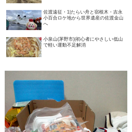
佐渡遠征・1|たらい舟と宿根木・吉永
小百合ロケ地から世界遺産の佐渡金山
へ
小泉山(茅野市)|初心者にやさしい低山
で軽い運動不足解消