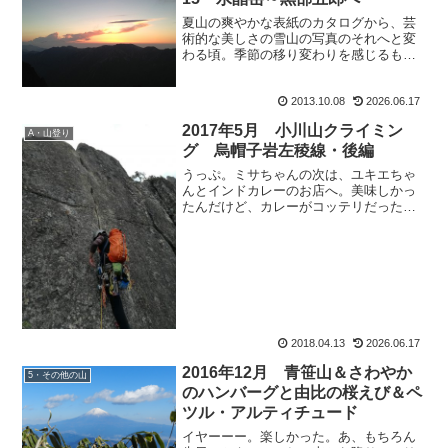
夏山の爽やかな表紙のカタログから、芸
術的な美しさの雪山の写真のそれへと変
わる頃。季節の移り変わりを感じるもお
すけです、皆様こんばんにゃ。 冬のカタ
ログが店頭に並び始めてきました。美し
2013.10.08
2026.06.17
い。厳しいからこその美しさがある、冬
山。今年はアイスを頑張...
2017年5月 小川山クライミン
A・山登り
グ 烏帽子岩左稜線・後編
うっぷ。ミサちゃんの次は、ユキエちゃ
んとインドカレーのお店へ。美味しかっ
たんだけど、カレーがコッテリだったわ
ー。最高に胸焼け＆アタシがいい香り！
の中での更新。試練のマルチルート、小
川山クライミング烏帽子岩左稜線・2の報
告です。2017年5月...
2018.04.13
2026.06.17
2016年12月 青笹山＆さわやか
5・その他の山
のハンバーグと由比の桜えび＆ペ
ツル・アルティチュード
イヤーーー。楽しかった。あ、もちろん