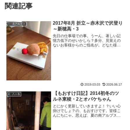
関連記事
2017年8月 折立～赤木沢で沢登り
1・北アルプス
～新穂高・3
先日の仕事場での事。うーん、著しい記
憶力低下のせいかしら？多分、見覚えの
ないお客様からのご指名が。どなた様で
しょう、とか思っていたらドアが開いて
互いに『あっ！』。お客様：『あ、もお
すけさんだっ！』もおすけ：『あ、ブロ
グ読者様だっ！』そう、初...
2019.03.03
2026.06.17
【もおすけ日記】2014初冬のツ
4・八ヶ岳
ルネ東稜・2とオバケちゃん
とにかく更新していきますよ！？いい心
掛けでしょ？の、もおすけです。皆様こ
んにちにゃ。思えば、夏の南アルプス大
縦走から更新が大きく遅れてしまいまし
た。それには実は、訳があって。南アル
プスの某避難小屋にはオ○ケが出るので有