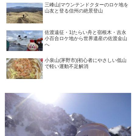
三峰山|マウンテンドクターのロケ地を
山友と登る信州の絶景登山
佐渡遠征・1|たらい舟と宿根木・吉永
小百合ロケ地から世界遺産の佐渡金山
へ
小泉山(茅野市)|初心者にやさしい低山
で軽い運動不足解消