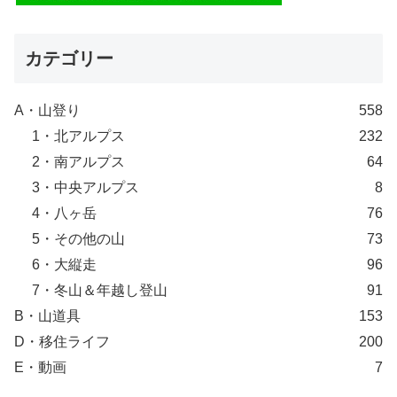
カテゴリー
A・山登り
558
1・北アルプス
232
2・南アルプス
64
3・中央アルプス
8
4・八ヶ岳
76
5・その他の山
73
6・大縦走
96
7・冬山＆年越し登山
91
B・山道具
153
D・移住ライフ
200
E・動画
7