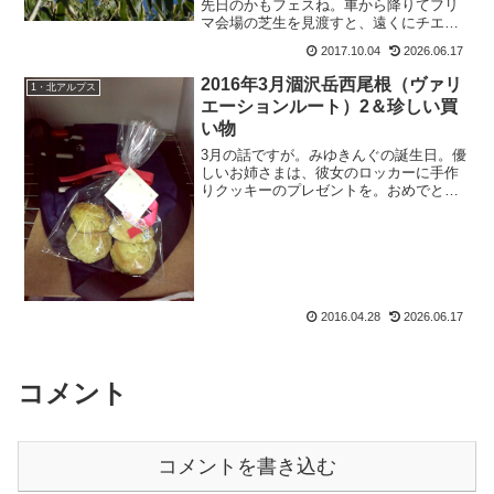
先日のかもフェスね。車から降りてフリ
マ会場の芝生を見渡すと、遠くにチエゾ
ウが。も：「わーー、チエゾーウ！」っ
2017.10.04
2026.06.17
て駆け寄ってしゃべった後、しばらくし
て気がついたイデゾウの存在。入口付近
2016年3月涸沢岳西尾根（ヴァリ
1・北アルプス
に居たらしい。イ：「僕は...
エーションルート）2＆珍しい買
い物
3月の話ですが。みゆきんぐの誕生日。優
しいお姉さまは、彼女のロッカーに手作
りクッキーのプレゼントを。おめでとう
きんぐ。ようやく２４歳になったみゆき
んぐ。ますます大人の女性に成長して頂
きたいものです。そのみゆきんぐが、先
日昼休みが一緒になった...
2016.04.28
2026.06.17
コメント
コメントを書き込む