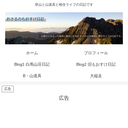
登山と山道具と移住ライフの日記です
ホーム
プロフィール
Blog1 白馬山荘日記
Blog2 旧もおすけ日記
B・山道具
大縦走
広告
広告