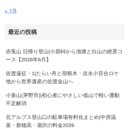
« 7月
最近の投稿
赤兎山 日帰り登山|小原峠から池塘と白山の絶景コ
ース【2026年6月】
佐渡遠征・1|たらい舟と宿根木・吉永小百合ロケ
地から世界遺産の佐渡金山へ
小泉山(茅野市)|初心者にやさしい低山で軽い運動
不足解消
北アルプス登山口の駐車場有料化まとめ|中房温
泉・新穂高・扇沢の料金2026