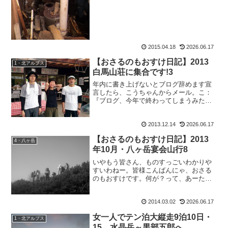
名。それがわかっていた...
2015.04.18
2026.06.17
【おさるのもおすけ日記】2013
1・北アルプス
白馬山荘に集合です!3
年内に書き上げないとブログ辞めます宣
言したら、こうちゃんからメール。こ：
『ブログ、今年で終わってしまうみたい
で 大層残念でございます。』ちょっとー
ーーー。誰が終わらすって言ったのよ
2013.12.14
2026.06.17
っ！こうして寝る間も削って 書いてるで
しょーーー!?誰に頼ま...
【おさるのもおすけ日記】2013
4・八ヶ岳
年10月・八ヶ岳宴会山行8
いやもう皆さん、ものすっごいわかりや
すいわねー。皆様こんばんにゃ、おさる
のもおすけです。何が？って、あーた。
ビックリですよ。先日の屈辱的敗退山行
とか書いても、記事別ランキングにラン
2014.03.02
2026.06.17
クインすることもなかったのに、宴会山
行書いたら、一気に１位に...
女一人でテン泊大縦走9泊10日・
1・北アルプス
15 水晶岳～黒部五郎へ