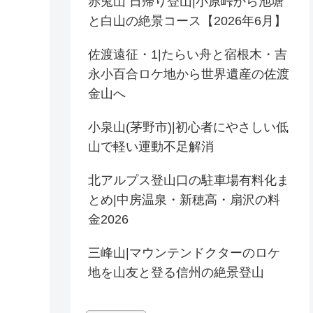
赤兎山 日帰り登山|小原峠から池塘
と白山の絶景コース【2026年6月】
佐渡遠征・1|たらい舟と宿根木・吉
永小百合ロケ地から世界遺産の佐渡
金山へ
小泉山(茅野市)|初心者にやさしい低
山で軽い運動不足解消
北アルプス登山口の駐車場有料化ま
とめ|中房温泉・新穂高・扇沢の料
金2026
三峰山|マウンテンドクターのロケ
地を山友と登る信州の絶景登山