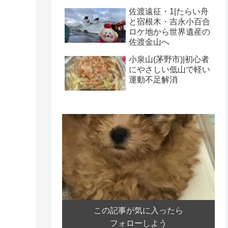
佐渡遠征・1|たらい舟
と宿根木・吉永小百合
ロケ地から世界遺産の
佐渡金山へ
小泉山(茅野市)|初心者
にやさしい低山で軽い
運動不足解消
この記事が気に入ったら
フォローしよう