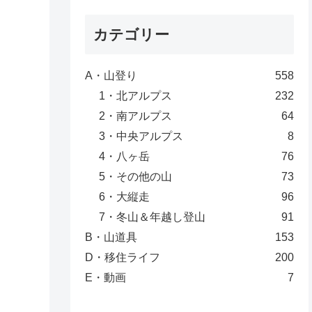
カテゴリー
A・山登り
558
1・北アルプス
232
2・南アルプス
64
3・中央アルプス
8
4・八ヶ岳
76
5・その他の山
73
6・大縦走
96
7・冬山＆年越し登山
91
B・山道具
153
D・移住ライフ
200
E・動画
7