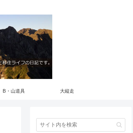
B・山道具
大縦走