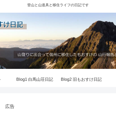
登山と山道具と移住ライフの日記です
ル
Blog1 白馬山荘日記
Blog2 旧もおすけ日記
広告