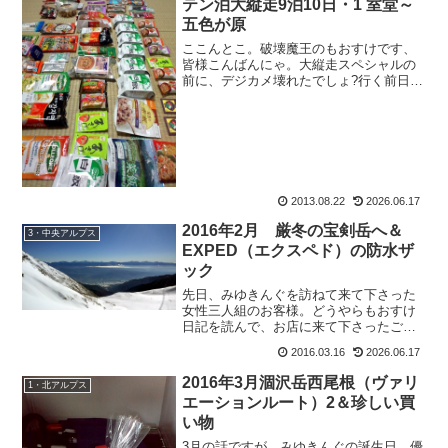
テン泊大縦走9泊10日・1 室堂～
五色が原
ここんとこ。破壊魔王のもおすけです、
皆様こんばんにゃ。大縦走スペシャルの
前に、デジカメ壊れたでしょ?行く前日
に、携帯の充電器壊れたでしょ?山行初日
に室堂で、ジュエリー・ブレスレットな
くすでしょ?もんきち先生まで落としてし
まうでしょ?その上今...
2013.08.22
2026.06.17
2016年2月 厳冬の宝剣岳へ＆
3・中央アルプス
EXPED（エクスペド）の防水ザ
ック
先日、みゆきんぐを訪ねて来て下さった
女性三人組のお客様。どうやらもおすけ
日記を読んで、お店に来て下さったご様
子。み：「で、お店に来て下さったんで
2016.03.16
2026.06.17
すよ！！」と、休み明けの私に鼻息荒
く、前のめりで報告してきた。も：「よ
2016年3月涸沢岳西尾根（ヴァリ
1・北アルプス
かったねぇ。みゆきんぐもす...
エーションルート）2＆珍しい買
い物
3月の話ですが。みゆきんぐの誕生日。優