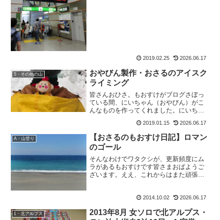
す。異常なほど暖かい。この先の地球を
心配する位なら、出来ることから実行し
よう！と、今年は灯油をなる...
2019.02.25
2026.06.17
おやびん製作・おさるのアイスク
5・その他の山
ライミング
皆さんおひさ。もおすけがブログさぼっ
ている間、にいちゃん（おやびん）がこ
んなものを作ってくれました。にいちゃ
んてば、やっぱりもんきち先生が大好き
2019.01.15
2026.06.17
なのねー。みんな大好きもんきち先生。
あたしが全く映っていないけど大満足。
【おさるのもおすけ日記】ロマン
A・山登り
先生愛が溢れております。...
のゴール
そんなわけでワタクシが、更新頻度にム
ラがあるもおすけです皆さまおぱようご
ざいます。ええ、これからはまた頑張っ
て更新して行きますよ。年内山行は年内
中に。って、一年前も言っていたよう
2014.10.02
2026.06.17
な。・・・・・気のせい気のせい。とこ
ろで先日行ってきた、久しぶ...
2013年8月 女ソロで北アルプス・
1・北アルプス