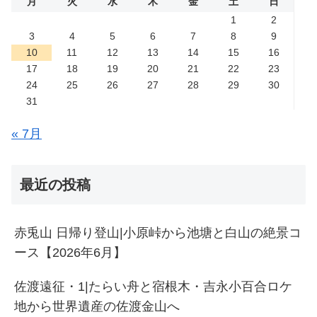
月
火
水
木
金
土
日
1
2
3
4
5
6
7
8
9
10
11
12
13
14
15
16
17
18
19
20
21
22
23
24
25
26
27
28
29
30
31
« 7月
最近の投稿
赤兎山 日帰り登山|小原峠から池塘と白山の絶景コ
ース【2026年6月】
佐渡遠征・1|たらい舟と宿根木・吉永小百合ロケ
地から世界遺産の佐渡金山へ