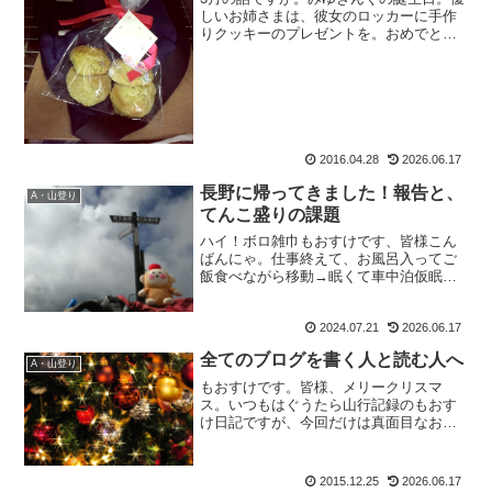
しいお姉さまは、彼女のロッカーに手作
りクッキーのプレゼントを。おめでとう
きんぐ。ようやく２４歳になったみゆき
んぐ。ますます大人の女性に成長して頂
きたいものです。そのみゆきんぐが、先
日昼休みが一緒になった...
2016.04.28
2026.06.17
長野に帰ってきました！報告と、
A・山登り
てんこ盛りの課題
ハイ！ボロ雑巾もおすけです、皆様こん
ばんにゃ。仕事終えて、お風呂入ってご
飯食べながら移動→眠くて車中泊仮眠→
再走→眠くて再仮眠→AM4：30に実家へ
帰宅。そのまま寝るも、AM８時に起きて
2024.07.21
2026.06.17
支度して病院へ。そこからが凄かった。
毎日、退院した母の...
全てのブログを書く人と読む人へ
A・山登り
もおすけです。皆様、メリークリスマ
ス。いつもはぐうたら山行記録のもおす
け日記ですが、今回だけは真面目なお
話。数年前から、そして今年は特に考え
ていた事で文章にまとめるのが難しく、
頭の片隅にずっと放置していたのですが
2015.12.25
2026.06.17