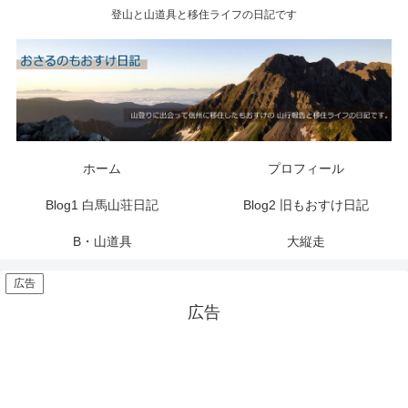
登山と山道具と移住ライフの日記です
ホーム
プロフィール
Blog1 白馬山荘日記
Blog2 旧もおすけ日記
B・山道具
大縦走
広告
広告