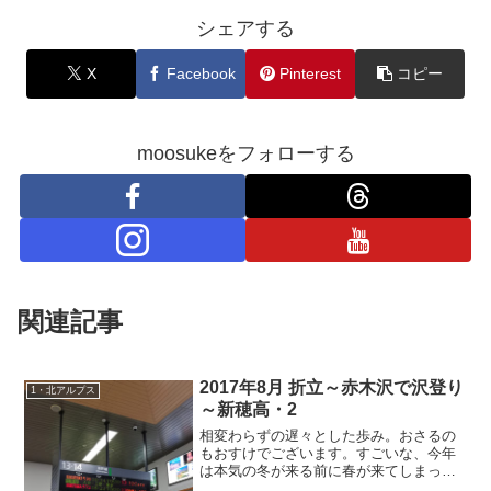
シェアする
X
Facebook
Pinterest
コピー
moosukeをフォローする
関連記事
2017年8月 折立～赤木沢で沢登り
1・北アルプス
～新穂高・2
相変わらずの遅々とした歩み。おさるの
もおすけでございます。すごいな、今年
は本気の冬が来る前に春が来てしまった
ぞ。こんなの信州に移住して初めてで