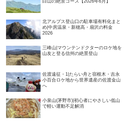
白山の絶景コース【2026年6月】
北アルプス登山口の駐車場有料化まと
め|中房温泉・新穂高・扇沢の料金
2026
三峰山|マウンテンドクターのロケ地を
山友と登る信州の絶景登山
佐渡遠征・1|たらい舟と宿根木・吉永
小百合ロケ地から世界遺産の佐渡金山
へ
小泉山(茅野市)|初心者にやさしい低山
で軽い運動不足解消