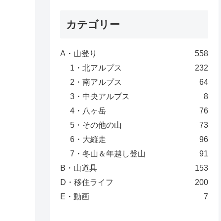
カテゴリー
A・山登り
558
1・北アルプス
232
2・南アルプス
64
3・中央アルプス
8
4・八ヶ岳
76
5・その他の山
73
6・大縦走
96
7・冬山＆年越し登山
91
B・山道具
153
D・移住ライフ
200
E・動画
7