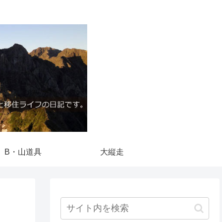
B・山道具
大縦走