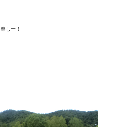
。
て楽しー！