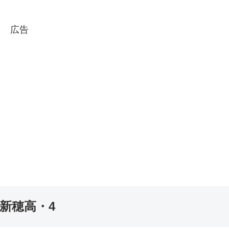
広告
新穂高・4