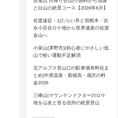
赤兎山 日帰り登山|小原峠から池塘
と白山の絶景コース【2026年6月】
佐渡遠征・1|たらい舟と宿根木・吉
永小百合ロケ地から世界遺産の佐渡
金山へ
小泉山(茅野市)|初心者にやさしい低
山で軽い運動不足解消
北アルプス登山口の駐車場有料化ま
とめ|中房温泉・新穂高・扇沢の料
金2026
三峰山|マウンテンドクターのロケ
地を山友と登る信州の絶景登山