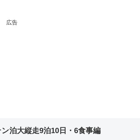
広告
テン泊大縦走9泊10日・6食事編