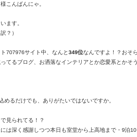
皆様こんばんにゃ。
ています。
い訳？）
707976サイト中、なんと
349位
なんですよ！？おそ
載ってるブログ、お洒落なインテリアとか恋愛系とかそ
い込めるだけでも、ありがたいではないですか。
じで見られてる！？
には深く感謝しつつ本日も室堂から上高地まで・9泊10