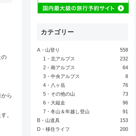
カテゴリー
A・山登り
558
たの
1・北アルプス
232
2・南アルプス
64
3・中央アルプス
8
4・八ヶ岳
76
5・その他の山
73
日から
6・大縦走
96
7・冬山＆年越し登山
91
足す。
B・山道具
153
D・移住ライフ
200