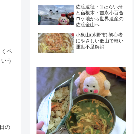
佐渡遠征・1|たらい舟
と宿根木・吉永小百合
ロケ地から世界遺産の
佐渡金山へ
小泉山(茅野市)|初心者
にやさしい低山で軽い
運動不足解消
らくペ
ういう
日の