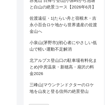
赤兎山 日帰り登山|小原峠から池塘
と白山の絶景コース【2026年6月】
佐渡遠征・1|たらい舟と宿根木・吉
永小百合ロケ地から世界遺産の佐渡
金山へ
小泉山(茅野市)|初心者にやさしい低
山で軽い運動不足解消
北アルプス登山口の駐車場有料化ま
とめ|中房温泉・新穂高・扇沢の料
金2026
三峰山|マウンテンドクターのロケ
地を山友と登る信州の絶景登山