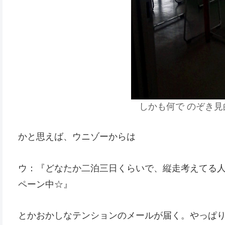
しかも何で のぞき
かと思えば、ウニゾーからは
ウ：『どなたか二泊三日くらいで、縦走考えてる
ペーン中☆』
とかおかしなテンションのメールが届く。やっぱ