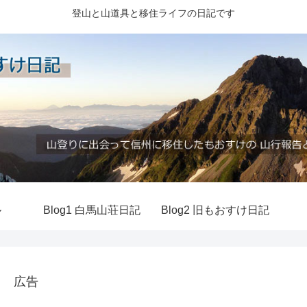
登山と山道具と移住ライフの日記です
ル
Blog1 白馬山荘日記
Blog2 旧もおすけ日記
広告