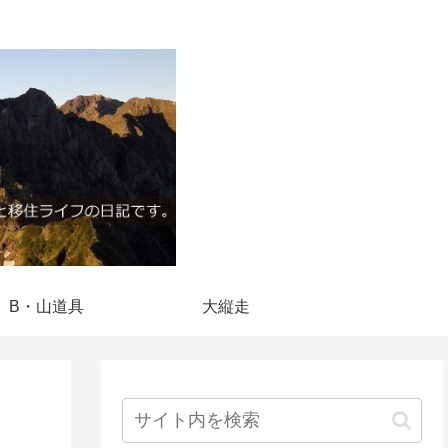
B・山道具
大縦走