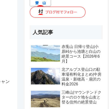
人気記事
赤兎山 日帰り登山|小
原峠から池塘と白山の
絶景コース【2026年6
月】
北アルプス登山口の駐
車場有料化まとめ|中房
温泉・新穂高・扇沢の
キャン
料金2026
三峰山|マウンテンドク
ターのロケ地を山友と
登る信州の絶景登山