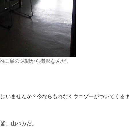
見的に扉の隙間から撮影なんだ。
人はいませんか？今ならもれなくウニゾーがついてくる
り皆、山バカだ。