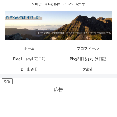
登山と山道具と移住ライフの日記です
ホーム
プロフィール
Blog1 白馬山荘日記
Blog2 旧もおすけ日記
B・山道具
大縦走
広告
広告