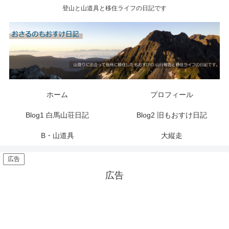
登山と山道具と移住ライフの日記です
ホーム
プロフィール
Blog1 白馬山荘日記
Blog2 旧もおすけ日記
B・山道具
大縦走
広告
広告