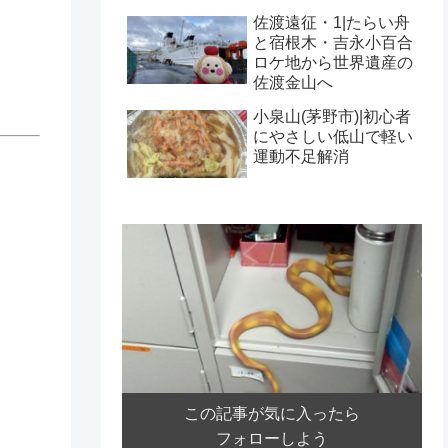
佐渡遠征・1|たらい舟
と宿根木・吉永小百合
ロケ地から世界遺産の
佐渡金山へ
小泉山(茅野市)|初心者
にやさしい低山で軽い
運動不足解消
この記事が気に入ったら
フォローしよう