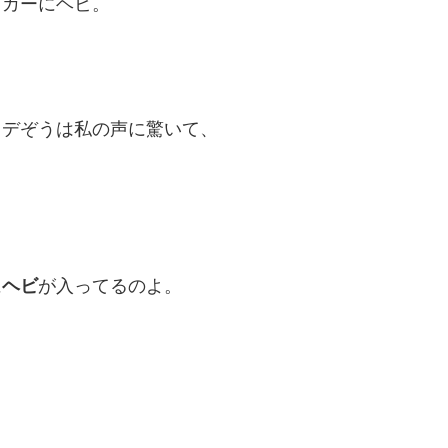
ッカーにヘビ。
イデぞうは私の声に驚いて、
に
ヘビ
が入ってるのよ。
？