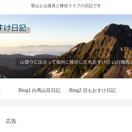
登山と山道具と移住ライフの日記です
ル
Blog1 白馬山荘日記
Blog2 旧もおすけ日記
広告