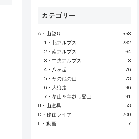
カテゴリー
A・山登り
558
1・北アルプス
232
2・南アルプス
64
3・中央アルプス
8
4・八ヶ岳
76
5・その他の山
73
6・大縦走
96
7・冬山＆年越し登山
91
B・山道具
153
D・移住ライフ
200
E・動画
7