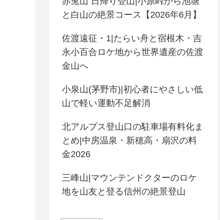
赤兎山 日帰り登山|小原峠から池塘
と白山の絶景コース【2026年6月】
佐渡遠征・1|たらい舟と宿根木・吉
永小百合ロケ地から世界遺産の佐渡
金山へ
小泉山(茅野市)|初心者にやさしい低
山で軽い運動不足解消
北アルプス登山口の駐車場有料化ま
とめ|中房温泉・新穂高・扇沢の料
金2026
三峰山|マウンテンドクターのロケ
地を山友と登る信州の絶景登山