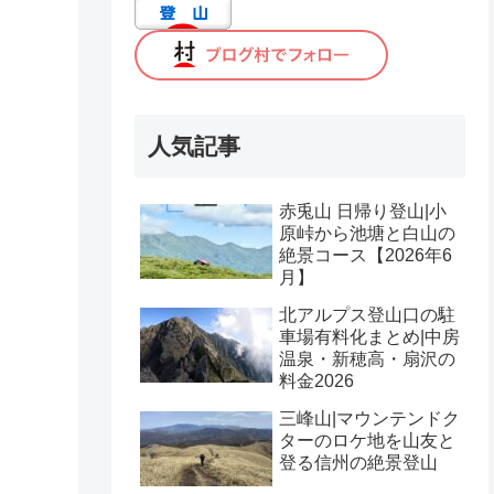
人気記事
赤兎山 日帰り登山|小
原峠から池塘と白山の
絶景コース【2026年6
月】
北アルプス登山口の駐
車場有料化まとめ|中房
温泉・新穂高・扇沢の
料金2026
三峰山|マウンテンドク
ターのロケ地を山友と
登る信州の絶景登山