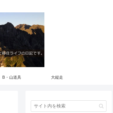
B・山道具
大縦走