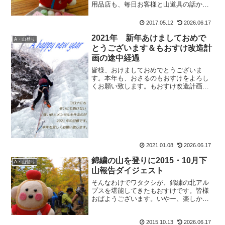
用品店も、毎日お客様と山道具の話から
山の話、行かれた山の報告話を聞かせて
頂いたりして、めーっちゃ楽しかったん
2017.05.12
2026.06.17
ですけどね。今は何でしょう。とにかく
施術している時間が楽しい...
2021年 新年あけましておめで
A・山登り
とうございます＆もおすけ改造計
画の途中経過
皆様、おけましておめでとうございま
す。本年も、おさるのもおすけをよろし
くお願い致します。もおすけ改造計画の
途中経過んで。改造計画の途中経過です
が。山のアフターケア＆もおすけ改造計
画②結構頑張っていたんですよ。結構っ
ていうよりも、人生過去最大...
2021.01.08
2026.06.17
錦繍の山を登りに2015・10月下
A・山登り
山報告ダイジェスト
そんなわけでワタクシが、錦繍の北アル
プスを堪能してきたもおすけです。皆様
おぱようございます。いやー、楽しかっ
た！ずっと大爆笑でしたからね。こんな
感じ。ね？みんな楽しそうでしょ？詳細
2015.10.13
2026.06.17
は後日ね、と先生。アタシにとっては普