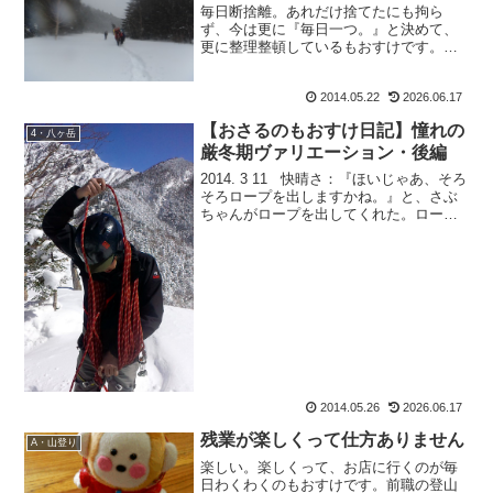
毎日断捨離。あれだけ捨てたにも拘ら
ず、今は更に『毎日一つ。』と決めて、
更に整理整頓しているもおすけです。皆
様おぱようございます。なんとなく、で
取って置いてある服やモノ、いつか読も
2014.05.22
2026.06.17
うで読んでいない本。それらはとっくに
処分しています。が。それで...
【おさるのもおすけ日記】憧れの
4・八ヶ岳
厳冬期ヴァリエーション・後編
2014. 3 11 快晴さ：『ほいじゃあ、そろ
そろロープを出しますかね。』と、さぶ
ちゃんがロープを出してくれた。ロープ
とさぶちゃん。この人、どんどん成長し
ていってます。山を始めたのは、私と同
じ2009年のはずなのに。もともとの体力
に加...
2014.05.26
2026.06.17
残業が楽しくって仕方ありません
A・山登り
楽しい。楽しくって、お店に行くのが毎
日わくわくのもおすけです。前職の登山