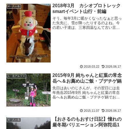
2018年3月 カシオプロトレック
4・八ヶ岳
smartイベント山行・前編
そう。毎年3月に暖かくなったなぁと思っ
た矢先に、雪が降ったりするのよね。今
の若い子達は、三寒四温なんて古い言葉
は知ってるのかなぁ。なんて思ふ、昭和
40年代型ロボットのもおすけです。皆様
今晩にゃ。お？タイトルを見て、山行報
告の年代が全然違うぞ...
2018.03.22
2026.06.17
2015年9月 純ちゃんと紅葉の常念
1・北アルプス
岳へ＆お薦め山ご飯・プデチゲ鍋
先日はあいのじさんが、その翌日には去
年燕岳2015年9月 純ちゃんと紅葉の常念
岳へ＆お薦め山ご飯・プデチゲ鍋でお会
いしたよっぺさん達が。そして昨日は、
奈良＆大阪からブログ読者さんが来て下
2015.11.07
2026.06.17
さいました。皆様いつもありがとうござ
います。慌ただしい...
【おさるのもおすけ日記】憧れの
4・八ヶ岳
厳冬期バリエーション阿弥陀岳1