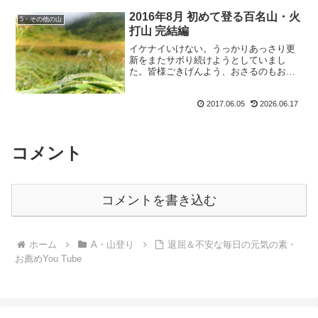
通の事が兄弟にとっては、...
2016年8月 初めて登る百名山・火
5・その他の山
打山 完結編
イケナイいけない。うっかりあっさり更
新をまたサボり続けようとしていまし
た。皆様ごきげんよう、おさるのもおす
けでございます。早くしないと梅雨が来
て、そしてあっさり夏がくるぞ。本日も
2017.06.05
2026.06.17
頑張って更新していきます。初めて登る
百名山・完結編2016年8...
コメント
コメントを書き込む
ホーム
A・山登り
退屈＆不安な毎日の元気の素・
お薦めYou Tube