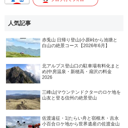
人気記事
赤兎山 日帰り登山|小原峠から池塘と
白山の絶景コース【2026年6月】
北アルプス登山口の駐車場有料化まと
め|中房温泉・新穂高・扇沢の料金
2026
三峰山|マウンテンドクターのロケ地を
山友と登る信州の絶景登山
佐渡遠征・1|たらい舟と宿根木・吉永
小百合ロケ地から世界遺産の佐渡金山