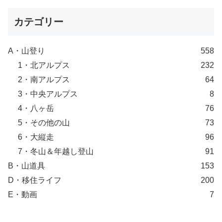
カテゴリー
A・山登り
558
1・北アルプス
232
2・南アルプス
64
3・中央アルプス
8
4・八ヶ岳
76
5・その他の山
73
6・大縦走
96
7・冬山＆年越し登山
91
B・山道具
153
D・移住ライフ
200
E・動画
7