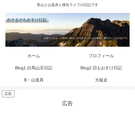
登山と山道具と移住ライフの日記です
ホーム
プロフィール
Blog1 白馬山荘日記
Blog2 旧もおすけ日記
B・山道具
大縦走
広告
広告