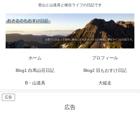
登山と山道具と移住ライフの日記です
ホーム
プロフィール
Blog1 白馬山荘日記
Blog2 旧もおすけ日記
B・山道具
大縦走
広告
広告