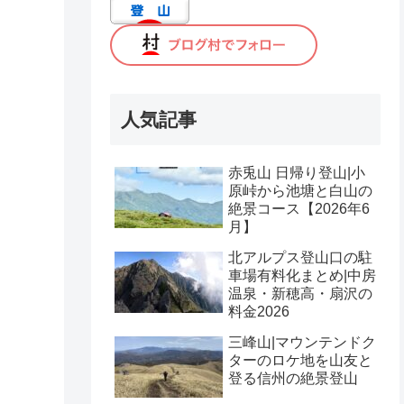
人気記事
赤兎山 日帰り登山|小
原峠から池塘と白山の
絶景コース【2026年6
月】
北アルプス登山口の駐
車場有料化まとめ|中房
温泉・新穂高・扇沢の
料金2026
三峰山|マウンテンドク
ターのロケ地を山友と
登る信州の絶景登山