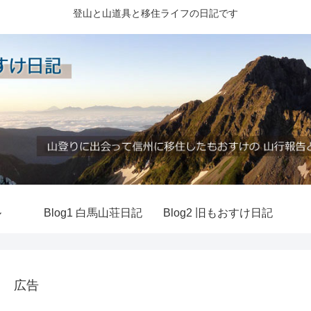
登山と山道具と移住ライフの日記です
ル
Blog1 白馬山荘日記
Blog2 旧もおすけ日記
広告