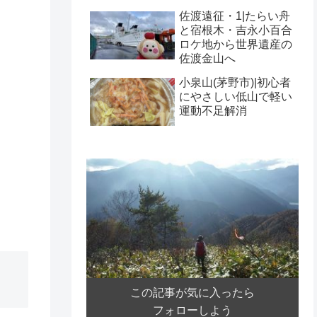
佐渡遠征・1|たらい舟
と宿根木・吉永小百合
ロケ地から世界遺産の
佐渡金山へ
小泉山(茅野市)|初心者
にやさしい低山で軽い
運動不足解消
この記事が気に入ったら
フォローしよう