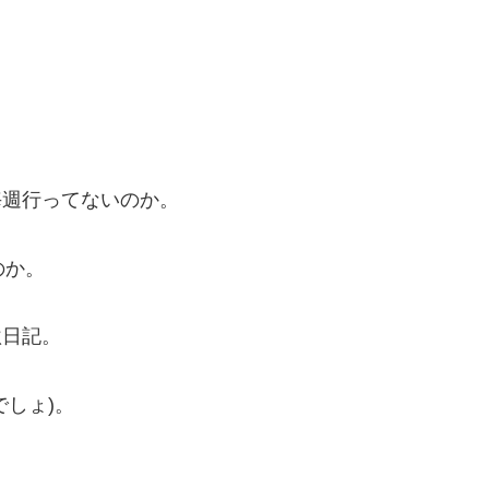
毎週行ってないのか。
のか。
秋日記。
しょ)。