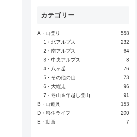
カテゴリー
A・山登り
558
1・北アルプス
232
2・南アルプス
64
3・中央アルプス
8
4・八ヶ岳
76
5・その他の山
73
6・大縦走
96
7・冬山＆年越し登山
91
B・山道具
153
D・移住ライフ
200
E・動画
7