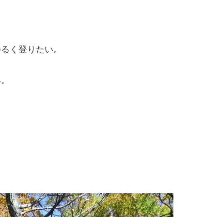
ゆるく登りたい。
へ。