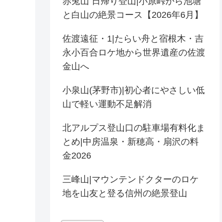
赤兎山 日帰り登山|小原峠から池塘
と白山の絶景コース【2026年6月】
佐渡遠征・1|たらい舟と宿根木・吉
永小百合ロケ地から世界遺産の佐渡
金山へ
小泉山(茅野市)|初心者にやさしい低
山で軽い運動不足解消
北アルプス登山口の駐車場有料化ま
とめ|中房温泉・新穂高・扇沢の料
金2026
三峰山|マウンテンドクターのロケ
地を山友と登る信州の絶景登山