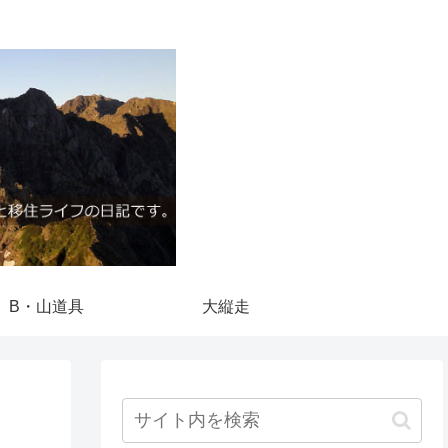
B・山道具
大縦走