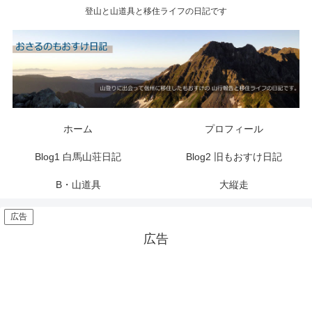
登山と山道具と移住ライフの日記です
ホーム
プロフィール
Blog1 白馬山荘日記
Blog2 旧もおすけ日記
B・山道具
大縦走
広告
広告