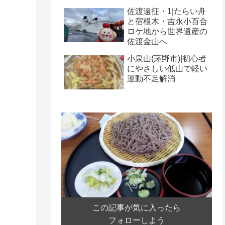
佐渡遠征・1|たらい舟
と宿根木・吉永小百合
ロケ地から世界遺産の
佐渡金山へ
小泉山(茅野市)|初心者
にやさしい低山で軽い
運動不足解消
この記事が気に入ったら
フォローしよう