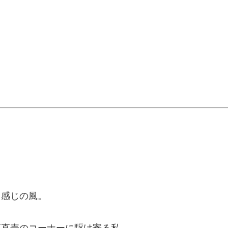
て感じの風。
菜直売のコーナーに駆け寄る私。