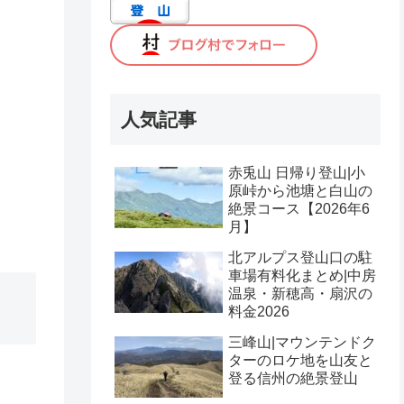
人気記事
赤兎山 日帰り登山|小
原峠から池塘と白山の
絶景コース【2026年6
月】
北アルプス登山口の駐
車場有料化まとめ|中房
温泉・新穂高・扇沢の
料金2026
三峰山|マウンテンドク
ターのロケ地を山友と
登る信州の絶景登山