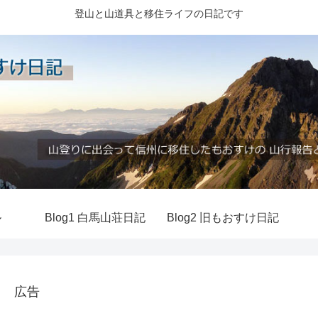
登山と山道具と移住ライフの日記です
ル
Blog1 白馬山荘日記
Blog2 旧もおすけ日記
広告