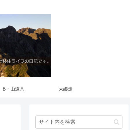
B・山道具
大縦走