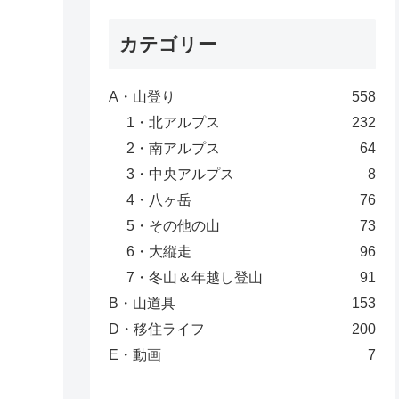
カテゴリー
A・山登り
558
1・北アルプス
232
2・南アルプス
64
3・中央アルプス
8
4・八ヶ岳
76
5・その他の山
73
6・大縦走
96
7・冬山＆年越し登山
91
B・山道具
153
D・移住ライフ
200
E・動画
7