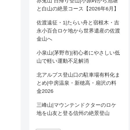
赤兎山 日帰り登山|小原峠から池塘
と白山の絶景コース【2026年6月】
佐渡遠征・1|たらい舟と宿根木・吉
永小百合ロケ地から世界遺産の佐渡
金山へ
小泉山(茅野市)|初心者にやさしい低
山で軽い運動不足解消
北アルプス登山口の駐車場有料化ま
とめ|中房温泉・新穂高・扇沢の料
金2026
三峰山|マウンテンドクターのロケ
地を山友と登る信州の絶景登山