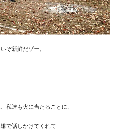
旨いぞ新鮮だゾー。
れ、私達も火に当たることに。
機嫌で話しかけてくれて