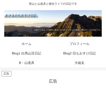
登山と山道具と移住ライフの日記です
ホーム
プロフィール
Blog1 白馬山荘日記
Blog2 旧もおすけ日記
B・山道具
大縦走
広告
広告