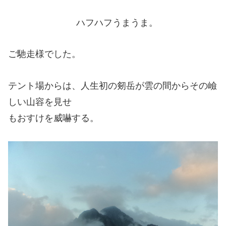
ハフハフうまうま。
ご馳走様でした。
テント場からは、人生初の剱岳が雲の間からその嶮
しい山容を見せ
もおすけを威嚇する。