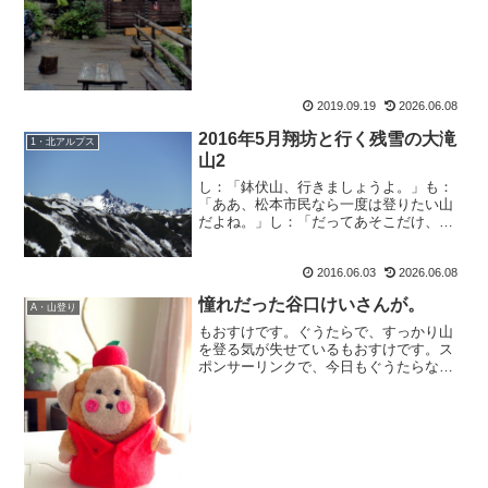
(0時過ぎ)になることも。それからご飯＆
お風呂そして就寝...
2019.09.19
2026.06.08
2016年5月翔坊と行く残雪の大滝
1・北アルプス
山2
し：「鉢伏山、行きましょうよ。」も：
「ああ、松本市民なら一度は登りたい山
だよね。」し：「だってあそこだけ、公
共機関が全く無いんです
よ。」・・・・・言ったわね。アンタ、
2016.06.03
2026.06.08
今、明らかに言ったわね。し：「あそこ
だけバスも電車もないから、ボクのため
憧れだった谷口けいさんが。
に...
A・山登り
もおすけです。ぐうたらで、すっかり山
を登る気が失せているもおすけです。ス
ポンサーリンクで、今日もぐうたらな時
間に起きて、メールチェック。そしたら
お客様のMさんからのメールで、谷口け
いさんが行方不明と知りました。Mさん
も「ショックです。」と。...