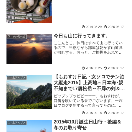
ですよね？いっつもブログ見てますよ
ー。』という一言。これ...
2014.03.29
2026.06.17
今日も山に行ってきます。
5・その他の山
ここんとこ。休日はすべて山に行ってい
るので、当然ながら部屋は乾かす山道具
が散乱する。おっと、ご挨拶を忘れてい
ました、もおすけです。皆様おぱようご
ざいます。で、今日は溜まっていた家事
雑事をこなそうかなと思っていたのです
2016.03.25
2026.06.17
が。寒いけど天気もいいの...
【もおすけ日記・女ソロでテン泊
1・北アルプス
大縦走2015】上高地～日本海･親
不知まで17唐松岳～不帰の剣＆久
し振りの買い物！ウェア編
ピップップッピピーーー。もおすけが、
口笛を吹いている音でございます。一昨
日ブログ更新するって言ってたのに、し
なかったのはどこの誰？・・・・・。し
2015.09.18
2026.06.17
ーーーらない、っと。と、トボケて口笛
を吹いている音でございます。いえね
2015年10月誕生日山行・後編＆
1・北アルプス
（ハイここから言い訳）。昨...
冬のお取り寄せ