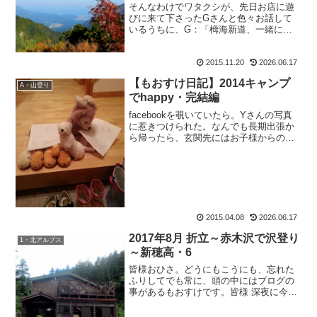
そんなわけでワタクシが、先日お店に遊
びに来て下さったGさんと色々お話して
いるうちに、G：「栂海新道、一緒に行
きましょうよ。」と言われて、あっさり
調子に乗っても：「あ、8月以外の花の綺
2015.11.20
2026.06.17
麗な季節に、もう一度行ってみたいとは
思ってたんですよー。」...
【もおすけ日記】2014キャンプ
A・山登り
でhappy・完結編
facebookを覗いていたら。Yさんの写真
に惹きつけられた。なんでも長期出張か
ら帰ったら、玄関先にはお子様からの置
手紙と この子達が。 おかえりなさい。か
わいいイラスト入りの、おかえりなさい
レターとぬいぐるみ。・・・かわいいな
ぁ。パパの帰...
2015.04.08
2026.06.17
2017年8月 折立～赤木沢で沢登り
1・北アルプス
～新穂高・6
皆様おひさ。どうにもこうにも、忘れた
ふりしてでも常に、頭の中にはブログの
事があるもおすけです。皆様 深夜に今晩
にゃ。そう。この仕事になってから、帰
宅は大概23時。忙しい週末などは午前様