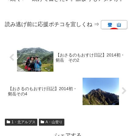
読み逃げ前に応援ポチコを宜しくね ⇒
【おさるのもおすけ日記】2014初・
剱岳 その2
【おさるのもおすけ日記】2014初・
剱岳その4
1・北アルプス
A・山登り
シェアする