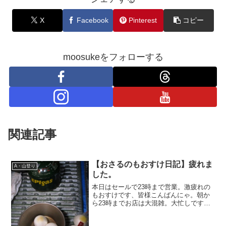
X
Facebook
Pinterest
コピー
moosukeをフォローする
関連記事
【おさるのもおすけ日記】疲れま
A・山登り
した。
本日はセールで23時まで営業。激疲れの
もおすけです、皆様こんばんにゃ。朝か
ら23時までお店は大混雑。大忙しです。
そんな中、唯一嬉しかったのが、レジの
最中にお客様からのお：『もおすけさん