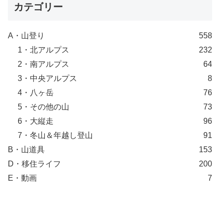
カテゴリー
A・山登り
558
1・北アルプス
232
2・南アルプス
64
3・中央アルプス
8
4・八ヶ岳
76
5・その他の山
73
6・大縦走
96
7・冬山＆年越し登山
91
B・山道具
153
D・移住ライフ
200
E・動画
7