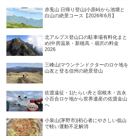
赤兎山 日帰り登山|小原峠から池塘と
白山の絶景コース【2026年6月】
北アルプス登山口の駐車場有料化まと
め|中房温泉・新穂高・扇沢の料金
2026
三峰山|マウンテンドクターのロケ地を
山友と登る信州の絶景登山
佐渡遠征・1|たらい舟と宿根木・吉永
小百合ロケ地から世界遺産の佐渡金山
へ
小泉山(茅野市)|初心者にやさしい低山
で軽い運動不足解消