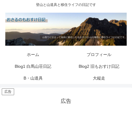
登山と山道具と移住ライフの日記です
ホーム
プロフィール
Blog1 白馬山荘日記
Blog2 旧もおすけ日記
B・山道具
大縦走
広告
広告