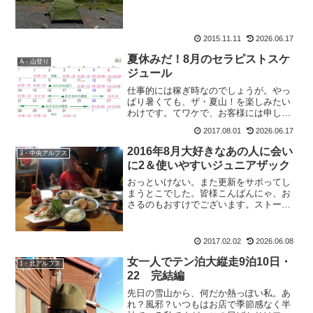
な時だからこそ。の、もおすけでござい
ます。スポンサーリンクそういえば、新
人のKちゃん＆いわもっちー。とっても素
直で仕事ができて、大助...
2015.11.11
2026.06.17
夏休みだ！8月のセラピストスケ
A・山登り
ジュール
仕事的には稼ぎ時なのでしょうが。やっ
ぱり暑くても、ザ・夏山！を楽しみたい
わけです。てワケで、お客様には申し訳
なのですが8月は特にイレギュラーなシフ
2017.08.01
2026.06.17
トです。8月のセラピストスケジュール
【8月の基本シフト】平日 13：30～
2016年8月大好きなあの人に会い
3・中央アルプス
23：00土曜日...
に2＆使いやすいジュニアザック
おっといけない。また更新をサボってし
まうとこでした。皆様こんばんにゃ、お
さるのもおすけでございます。ストーブ
横に、真夏の更新。これが定番となりつ
つある感じもしますが・・・いえ、追い
つかせますよっ！頑張って追いつかせま
2017.02.02
2026.06.08
すよ！！なので皆様には、...
女一人でテン泊大縦走9泊10日・
1・北アルプス
22 完結編
先日の雪山から、何だか熱っぽい私。あ
れ？風邪？いつもはお店で季節感なく半