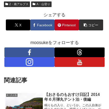
2・南アルプス
A・山登り
シェアする
X
Facebook
Pinterest
コピー
moosukeをフォローする
関連記事
【おさるのもおすけ日記】2014
4・八ヶ岳
年６月弾丸テント泊・後編
鳴りもの入り、というか。この人自体が