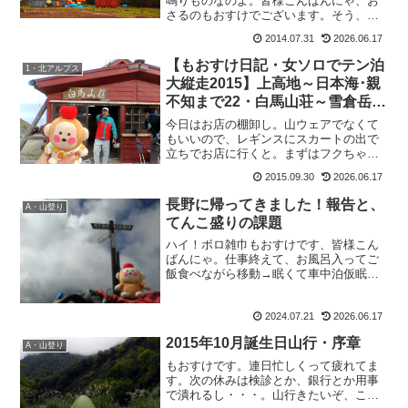
鳴りものなのよ。皆様こんばんにゃ、お
さるのもおすけでございます。そう、こ
の人とはもちろん まもちゃん。賑やかで
2014.07.31
2026.06.17
す。この人と喋っていると、会話が途切
れる事がない。しかも被るかぶる。て言
【もおすけ日記・女ソロでテン泊
1・北アルプス
うか、どーーしても手短...
大縦走2015】上高地～日本海･親
不知まで22・白馬山荘～雪倉岳＆
アンタークティカバーサロフトジ
今日はお店の棚卸し。山ウェアでなくて
ャケット
もいいので、レギンスにスカートの出で
立ちでお店に行くと。まずはフクちゃ
ん、フ：「なんか今日、女子みたいです
2015.09.30
2026.06.17
ね。」も：「みたい、じゃなくて女子で
すよ！皆さん忘れがちですが。」そした
長野に帰ってきました！報告と、
A・山登り
らワニさん、ワ：「なんだ、...
てんこ盛りの課題
ハイ！ボロ雑巾もおすけです、皆様こん
ばんにゃ。仕事終えて、お風呂入ってご
飯食べながら移動→眠くて車中泊仮眠→
再走→眠くて再仮眠→AM4：30に実家へ
帰宅。そのまま寝るも、AM８時に起きて
2024.07.21
2026.06.17
支度して病院へ。そこからが凄かった。
毎日、退院した母の...
2015年10月誕生日山行・序章
A・山登り
もおすけです。連日忙しくって疲れてま
す。次の休みは検診とか、銀行とか用事
で潰れるし・・・。山行きたいぞ、こん