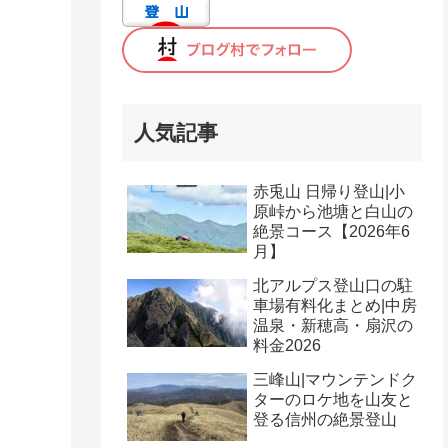
人気記事
赤兎山 日帰り登山|小
原峠から池塘と白山の
絶景コース【2026年6
月】
北アルプス登山口の駐
車場有料化まとめ|中房
温泉・新穂高・扇沢の
料金2026
三峰山|マウンテンドク
ターのロケ地を山友と
登る信州の絶景登山