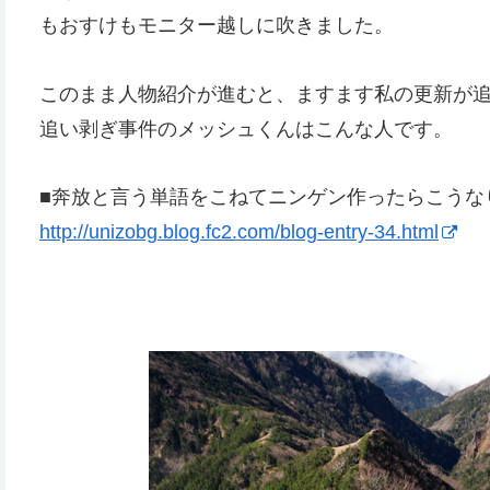
もおすけもモニター越しに吹きました。
このまま人物紹介が進むと、ますます私の更新が
追い剥ぎ事件のメッシュくんはこんな人です。
■奔放と言う単語をこねてニンゲン作ったらこうな
http://unizobg.blog.fc2.com/blog-entry-34.html