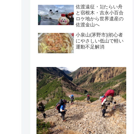
佐渡遠征・1|たらい舟
と宿根木・吉永小百合
ロケ地から世界遺産の
佐渡金山へ
小泉山(茅野市)|初心者
にやさしい低山で軽い
運動不足解消