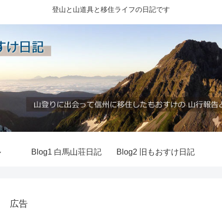
登山と山道具と移住ライフの日記です
ル
Blog1 白馬山荘日記
Blog2 旧もおすけ日記
広告