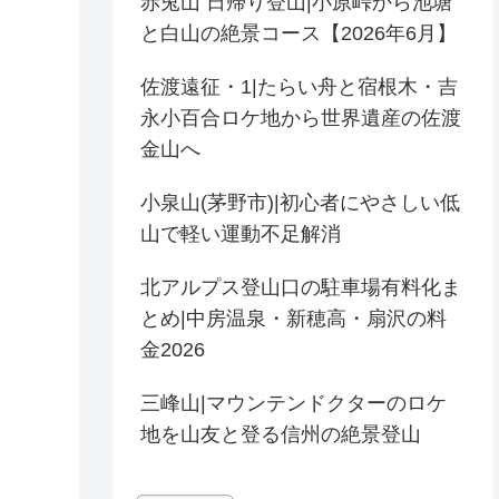
赤兎山 日帰り登山|小原峠から池塘
と白山の絶景コース【2026年6月】
佐渡遠征・1|たらい舟と宿根木・吉
永小百合ロケ地から世界遺産の佐渡
金山へ
小泉山(茅野市)|初心者にやさしい低
山で軽い運動不足解消
北アルプス登山口の駐車場有料化ま
とめ|中房温泉・新穂高・扇沢の料
金2026
三峰山|マウンテンドクターのロケ
地を山友と登る信州の絶景登山