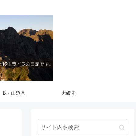
B・山道具
大縦走