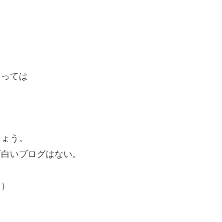
とっては
しょう。
面白いブログはない。
。）