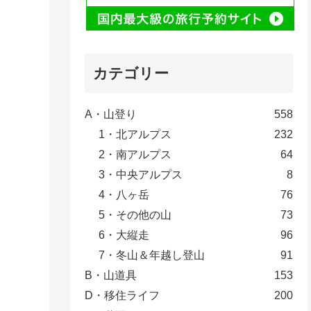
カテゴリー
A・山登り
558
1・北アルプス
232
2・南アルプス
64
3・中央アルプス
8
4・八ヶ岳
76
5・その他の山
73
6・大縦走
96
7・冬山＆年越し登山
91
B・山道具
153
D・移住ライフ
200