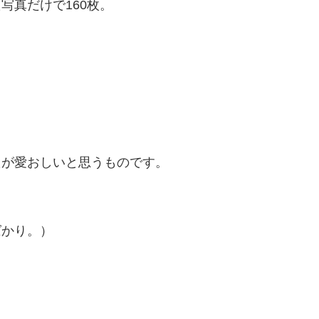
写真だけで160枚。
。
たが愛おしいと思うものです。
ばかり。）
。