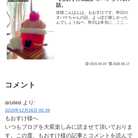
話。
皆様こんばんは。もおすけです。昨日の
オバケちゃんの話。よっぽど嬉しかった
んでしょうねー。昨日は本当に、ここは
クラブか？ってほどの。ラッパーちゃん
大はしゃぎ。で、ございましたよ。思わ
ず『もう、うるさいっ！』って壁に向か
って声に出して言うほどの...
2015.04.19
2026.06.17
コメント
aruiwa
より:
2015年12月26日 05:39
もおすけ様へ
いつもブログを大変楽しみに読ませて頂いておりま
す。この度、もおすけ様の記事とコメントを読んで