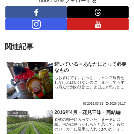
moosukeをフォローする
関連記事
続いている＝あなたにとって必要
D・移住ライフ
なもの
もおすけです。おっと、キャンプ報告を
しなければいけないのに、またしてもす
っ飛んで別の話題に。先日ふと思ったん
です。無意識に続いている（ある）こと
って、自分にとって必要なものなんだ
な、って。当たり前の様に毎日使ってい
2015.03.31
2026.06.17
る化粧品しかり。友人の勧め...
2016年4月・花見三昧・完結編
D・移住ライフ
春物の帽子に入っていた、まーるい台
紙。何かに使うかしら？と思って、彼女
のロッカーに勝手に入れておいた。そし
て翌日、出勤したら。早速アタシのロッ