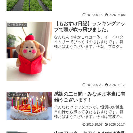
カーに入ってるし。彼女にそっくりな、
天真爛漫ノー天気顔。しかもロッカー一
杯一杯だし。・・・・・。そ...
2016.05.15
2026.06.08
【もおすけ日記】ランキングアッ
D・移住ライフ
プで頭が吹っ飛びました。
なんなんですかこれは一体。イロイロタ
イムリーでびっくりのもおすけです。皆
様おぱようございます。今朝、ブログ村
見たらランキングがいきなり急上昇して
るじゃないですかっ！にゃぜ？・・・皆
も、そんなにパソコンに興味あったの？
いやいや、春なのに残雪の...
2015.05.26
2026.06.17
感謝の二日間・みなさま本当に有
D・移住ライフ
難うございます！
そんなわけでワタクシが、恒例のお誕生
日山行から帰ってきたもおすけです。皆
様おぱようございます。今回は電波の入
りが悪い山に行っていましたので、友
2015.10.07
2026.06.17
人・家族・ブログ読者さんから沢山お祝
いメッセージを頂いていたにも関わら