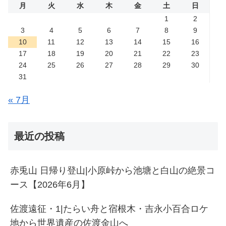
月
火
水
木
金
土
日
1
2
3
4
5
6
7
8
9
10
11
12
13
14
15
16
17
18
19
20
21
22
23
24
25
26
27
28
29
30
31
« 7月
最近の投稿
赤兎山 日帰り登山|小原峠から池塘と白山の絶景コ
ース【2026年6月】
佐渡遠征・1|たらい舟と宿根木・吉永小百合ロケ
地から世界遺産の佐渡金山へ