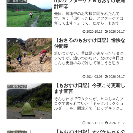
山のアフターケア＆もおすけ改造
D・移住ライフ
ず、お返事が遅くなってしまっ...
計画②
先日、施術中のお客様に聞かれたんで
す。お：『山行った日、アフターケアは
何してます？』って。だから、もおすけ
は答えました。も：『なんもしてませ
2020.10.17
2026.06.17
ん。』お：『え、じゃあ普段トレーニン
グとか筋トレとかは？』も：『それね
【おさるのもおすけ日記】愉快な
A・山登り
ぇ、よく友達からも前職のお客様...
仲間達
追いつかない。昔は足が速かったワタク
シですが、追いつかない。なので今日は
こんな更新のみで許して頂こうと思うも
おすけです。皆様こんばんにゃ。だぁっ
て、アナタ。たった一泊二日のこの山行
2014.03.06
2026.06.17
で、今の時点で加工した写真だけで160
枚。山行報告はまだ続く...
【もおすけ日記】今夜こそ更新し
D・移住ライフ
ます宣言
そんなわけでワタクシが、ヒロちゃんブ
ログで書かれていた「キックバックショ
ルダー」を、間違えて「ヒップキックシ
ョルダー」で検索してしまったもおすけ
です。皆様おぱようございます。スポン
サーリンクイエね。うちのお店には、登
2015.11.13
2026.06.17
山的アイテムしか置いてい...
【もおすけ日記】オバケちゃんの
D・移住ライフ