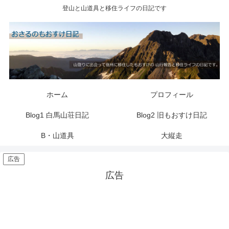
登山と山道具と移住ライフの日記です
ホーム
プロフィール
Blog1 白馬山荘日記
Blog2 旧もおすけ日記
B・山道具
大縦走
広告
広告