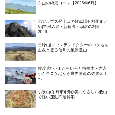
白山の絶景コース【2026年6月】
北アルプス登山口の駐車場有料化まと
め|中房温泉・新穂高・扇沢の料金
2026
三峰山|マウンテンドクターのロケ地を
山友と登る信州の絶景登山
佐渡遠征・1|たらい舟と宿根木・吉永
小百合ロケ地から世界遺産の佐渡金山
へ
小泉山(茅野市)|初心者にやさしい低山
で軽い運動不足解消