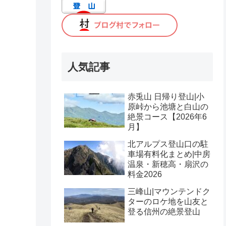
人気記事
赤兎山 日帰り登山|小
原峠から池塘と白山の
絶景コース【2026年6
月】
北アルプス登山口の駐
車場有料化まとめ|中房
温泉・新穂高・扇沢の
料金2026
三峰山|マウンテンドク
ターのロケ地を山友と
登る信州の絶景登山