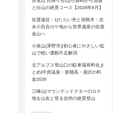
赤兎山 日帰り登山|小原峠から池塘
と白山の絶景コース【2026年6月】
佐渡遠征・1|たらい舟と宿根木・吉
永小百合ロケ地から世界遺産の佐渡
金山へ
小泉山(茅野市)|初心者にやさしい低
山で軽い運動不足解消
北アルプス登山口の駐車場有料化ま
とめ|中房温泉・新穂高・扇沢の料
金2026
三峰山|マウンテンドクターのロケ
地を山友と登る信州の絶景登山