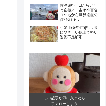
佐渡遠征・1|たらい舟
と宿根木・吉永小百合
ロケ地から世界遺産の
佐渡金山へ
小泉山(茅野市)|初心者
にやさしい低山で軽い
運動不足解消
この記事が気に入ったら
フォローしよう