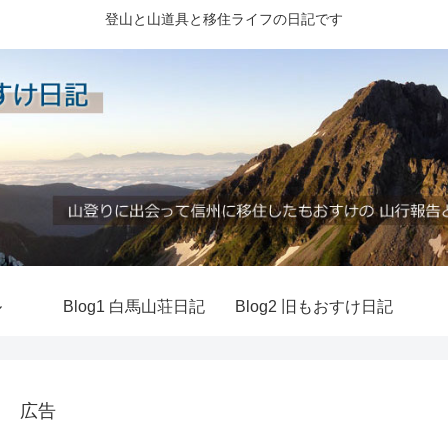
登山と山道具と移住ライフの日記です
ル
Blog1 白馬山荘日記
Blog2 旧もおすけ日記
広告