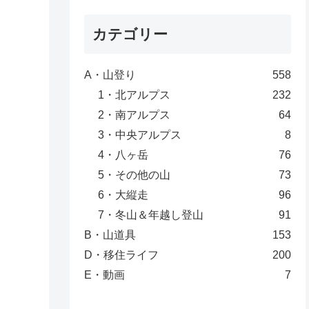
カテゴリー
A・山登り
558
1・北アルプス
232
2・南アルプス
64
3・中央アルプス
8
4・八ヶ岳
76
5・その他の山
73
6・大縦走
96
7・冬山＆年越し登山
91
B・山道具
153
D・移住ライフ
200
E・動画
7