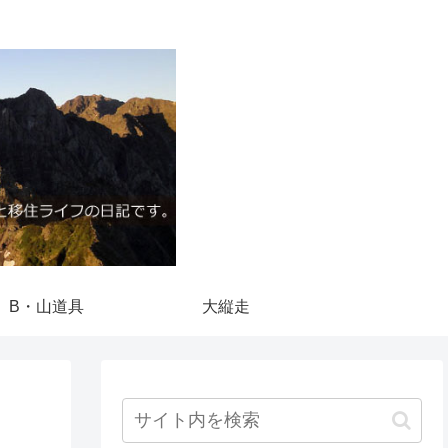
B・山道具
大縦走