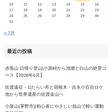
10
11
12
13
14
15
16
17
18
19
20
21
22
23
24
25
26
27
28
29
30
31
« 7月
最近の投稿
赤兎山 日帰り登山|小原峠から池塘と白山の絶景コ
ース【2026年6月】
佐渡遠征・1|たらい舟と宿根木・吉永小百合ロケ
地から世界遺産の佐渡金山へ
小泉山(茅野市)|初心者にやさしい低山で軽い運動