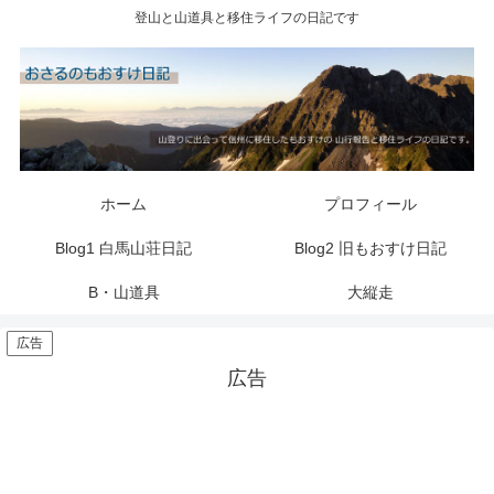
登山と山道具と移住ライフの日記です
ホーム
プロフィール
Blog1 白馬山荘日記
Blog2 旧もおすけ日記
B・山道具
大縦走
広告
広告