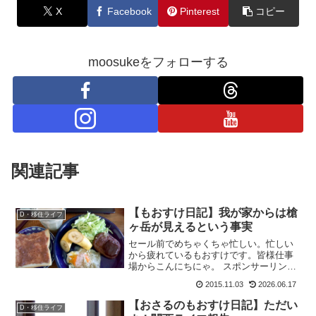
X
Facebook
Pinterest
コピー
moosukeをフォローする
関連記事
【もおすけ日記】我が家からは槍
D・移住ライフ
ヶ岳が見えるという事実
セール前でめちゃくちゃ忙しい。忙しい
から疲れているもおすけです。皆様仕事
場からこんにちにゃ。 スポンサーリン
ク 明日は休み。疲れているけど、せっか
2015.11.03
2026.06.17
くだから山に行きたい。ご馳走持って。
ご馳走といえば、夏の大縦走。あっちゃ
【おさるのもおすけ日記】ただい
D・移住ライフ
んヒロちゃんの山食の定...