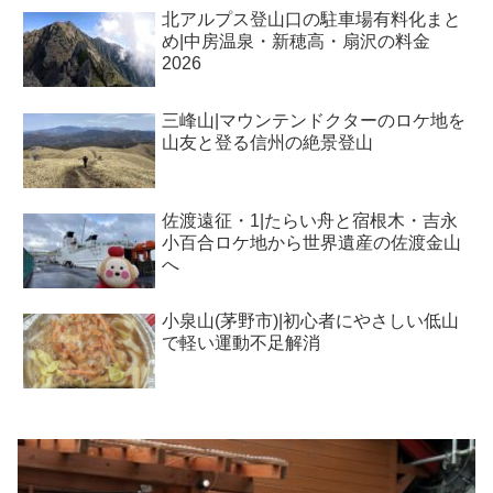
北アルプス登山口の駐車場有料化まと
め|中房温泉・新穂高・扇沢の料金
2026
三峰山|マウンテンドクターのロケ地を
山友と登る信州の絶景登山
佐渡遠征・1|たらい舟と宿根木・吉永
小百合ロケ地から世界遺産の佐渡金山
へ
小泉山(茅野市)|初心者にやさしい低山
で軽い運動不足解消