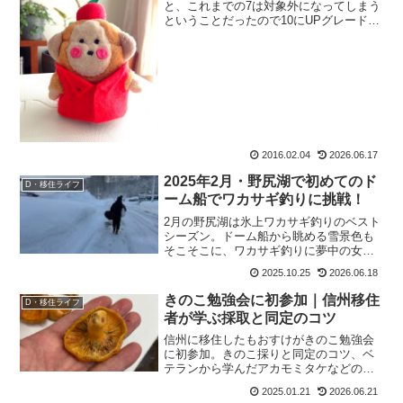
と、これまでの7は対象外になってしまう
ということだったので10にUPグレードし
たのですが。いい事がひとっつもありま
せん。起動はすっごく遅いし、ブラウザ
をグーグルクロームにしているのです
が、out...
2016.02.04
2026.06.17
2025年2月・野尻湖で初めてのド
D・移住ライフ
ーム船でワカサギ釣りに挑戦！
2月の野尻湖は氷上ワカサギ釣りのベスト
シーズン。ドーム船から眺める雪景色も
そこそこに、ワカサギ釣りに夢中の女子2
人。信州の冬旅にぴったりの体験を紹介
2025.10.25
2026.06.18
＆ご報告。
きのこ勉強会に初参加｜信州移住
D・移住ライフ
者が学ぶ採取と同定のコツ
信州に移住したもおすけがきのこ勉強会
に初参加。きのこ採りと同定のコツ、ベ
テランから学んだアカモミタケなどの見
分け方、過去のきのこ中毒体験まで初心
2025.01.21
2026.06.21
者目線でレポートします。