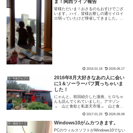
ま！関西ライフ報告
皆様ただいま！おさるのもおすけでござ
います。ハイ、皆様お察しの通りイロイ
ロ弱っていたけど帰省してきました。自
分でも、今回はとっても楽しみにしてい
たけどこの体調じゃあ・・・とキャンセ
ルしようかとものすごく思っていたんで
すよ。でも、栗の助とかミ...
2016.01.18
2026.06.17
2016年8月大好きなあの人に会い
3・中央アルプス
に1＆ソーラーパフ買っちゃいま
した！
にゃんと。前回紹介した漫画、ヒロちゃ
んも読んでくれていました。アマゾン
→ 山と食欲と私楽天市場→ 山と食欲
と私そうだったそうだった。ヒロちゃん
2017.01.25
2026.06.08
とは漫画とか音楽の好み、意外にも近い
んだった。違うのは、酒飲みかそうでな
Windows10がムカつきます。
D・移住ライフ
いか位ね。と、ヒロちゃんも...
PCのウィルスソフトがWindows10でない