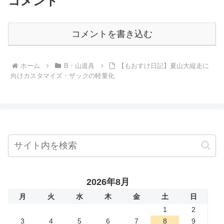
コメント
コメントを書き込む
ホーム
B・山道具
【もおすけ日記】夏山大縦走に
向けカスタマイズ・ザックの軽量化
2026年8月
月
火
水
木
金
土
日
1
2
3
4
5
6
7
8
9