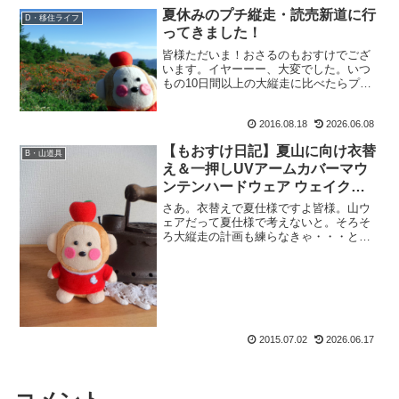
夏休みのプチ縦走・読売新道に行
D・移住ライフ
ってきました！
皆様ただいま！おさるのもおすけでござ
います。イヤーーー、大変でした。いつ
もの10日間以上の大縦走に比べたらプチ
縦走なんて楽ちんなんて思ってたらアー
タ。大変なんでございましたよ。イヤー
2016.08.18
2026.06.08
ーー、大変だった読売新道。更にその
先。この報告は近日中に。...
【もおすけ日記】夏山に向け衣替
B・山道具
え＆一押しUVアームカバーマウ
ンテンハードウェア ウェイクー
ルアームズ
さあ。衣替えで夏仕様ですよ皆様。山ウ
ェアだって夏仕様で考えないと。そろそ
ろ大縦走の計画も練らなきゃ・・・と思
いながら仕事を終えて帰宅すれば。ポス
トに郵便物。はて？と思って開けてみた
ら。も：「うわーーーー、何これーー
ー！！」って声に出して感激...
2015.07.02
2026.06.17