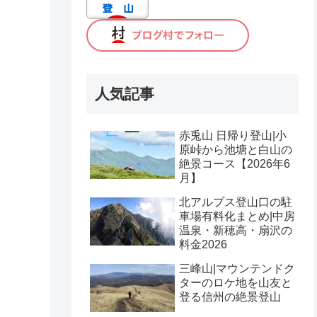
人気記事
赤兎山 日帰り登山|小
原峠から池塘と白山の
絶景コース【2026年6
月】
北アルプス登山口の駐
車場有料化まとめ|中房
温泉・新穂高・扇沢の
料金2026
三峰山|マウンテンドク
ターのロケ地を山友と
登る信州の絶景登山