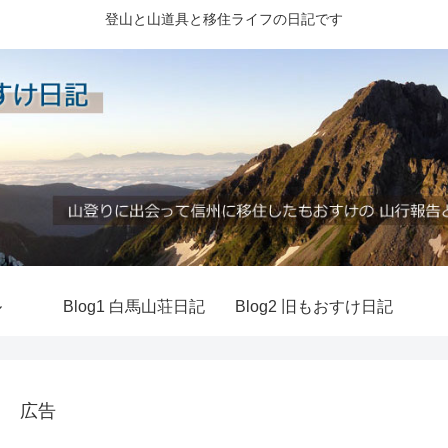
登山と山道具と移住ライフの日記です
ル
Blog1 白馬山荘日記
Blog2 旧もおすけ日記
広告