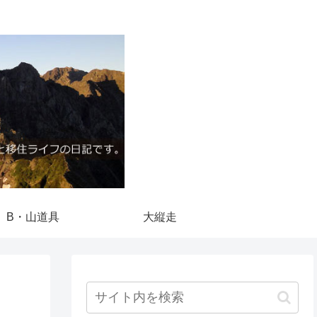
B・山道具
大縦走