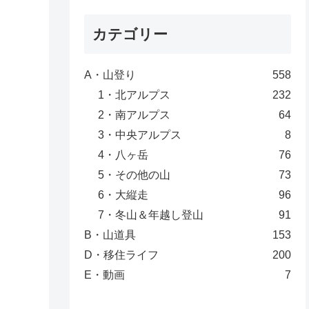
カテゴリー
A・山登り
558
1・北アルプス
232
2・南アルプス
64
3・中央アルプス
8
4・八ヶ岳
76
5・その他の山
73
6・大縦走
96
7・冬山＆年越し登山
91
B・山道具
153
D・移住ライフ
200
E・動画
7