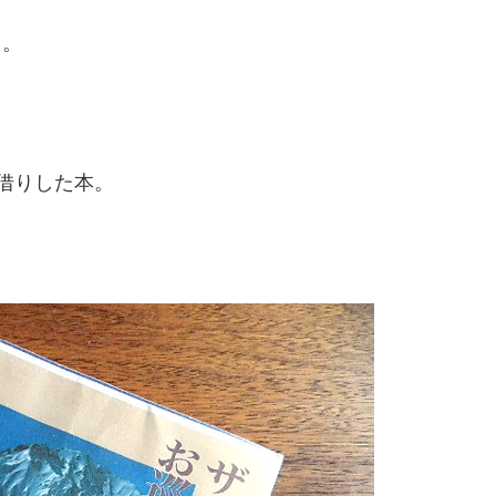
た。
借りした本。