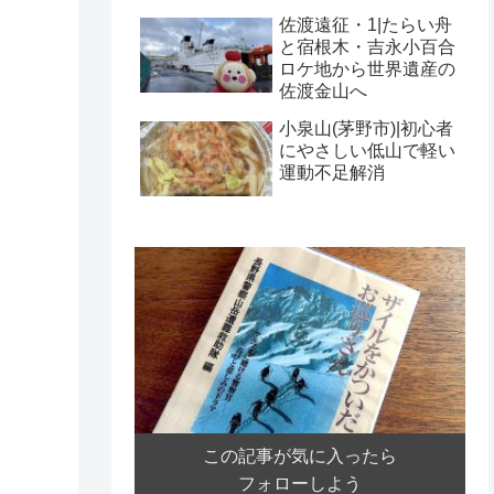
佐渡遠征・1|たらい舟
と宿根木・吉永小百合
ロケ地から世界遺産の
佐渡金山へ
小泉山(茅野市)|初心者
にやさしい低山で軽い
運動不足解消
この記事が気に入ったら
フォローしよう