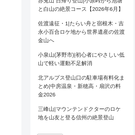
赤兎山 日帰り登山|小原峠から池塘
と白山の絶景コース【2026年6月】
佐渡遠征・1|たらい舟と宿根木・吉
永小百合ロケ地から世界遺産の佐渡
金山へ
小泉山(茅野市)|初心者にやさしい低
山で軽い運動不足解消
北アルプス登山口の駐車場有料化ま
とめ|中房温泉・新穂高・扇沢の料
金2026
三峰山|マウンテンドクターのロケ
地を山友と登る信州の絶景登山