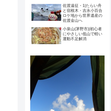
佐渡遠征・1|たらい舟
と宿根木・吉永小百合
ロケ地から世界遺産の
佐渡金山へ
小泉山(茅野市)|初心者
にやさしい低山で軽い
運動不足解消