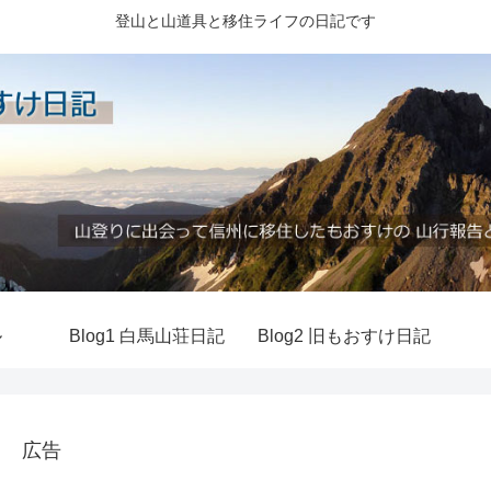
登山と山道具と移住ライフの日記です
ル
Blog1 白馬山荘日記
Blog2 旧もおすけ日記
広告