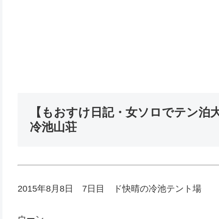
【もおすけ日記・女ソロでテン泊大縦
冷池山荘
2015年8月8日 7日目 ド快晴の冷池テント場