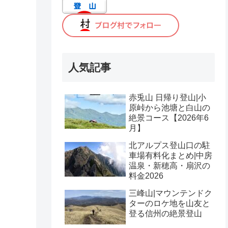
人気記事
赤兎山 日帰り登山|小
原峠から池塘と白山の
絶景コース【2026年6
月】
北アルプス登山口の駐
車場有料化まとめ|中房
温泉・新穂高・扇沢の
料金2026
三峰山|マウンテンドク
ターのロケ地を山友と
登る信州の絶景登山