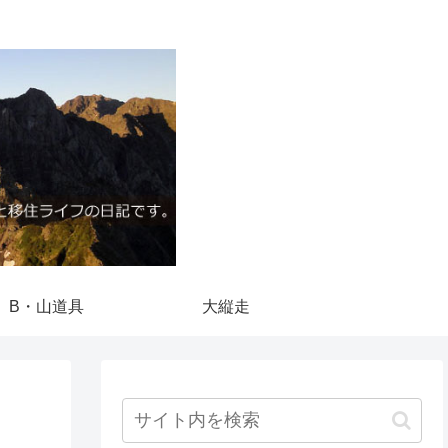
B・山道具
大縦走