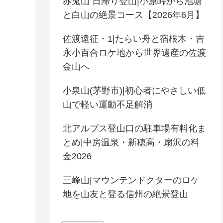
赤兎山 日帰り登山|小原峠から池塘
と白山の絶景コース【2026年6月】
佐渡遠征・1|たらい舟と宿根木・吉
永小百合ロケ地から世界遺産の佐渡
金山へ
小泉山(茅野市)|初心者にやさしい低
山で軽い運動不足解消
北アルプス登山口の駐車場有料化ま
とめ|中房温泉・新穂高・扇沢の料
金2026
三峰山|マウンテンドクターのロケ
地を山友と登る信州の絶景登山