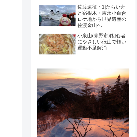
佐渡遠征・1|たらい舟
と宿根木・吉永小百合
ロケ地から世界遺産の
佐渡金山へ
小泉山(茅野市)|初心者
にやさしい低山で軽い
運動不足解消