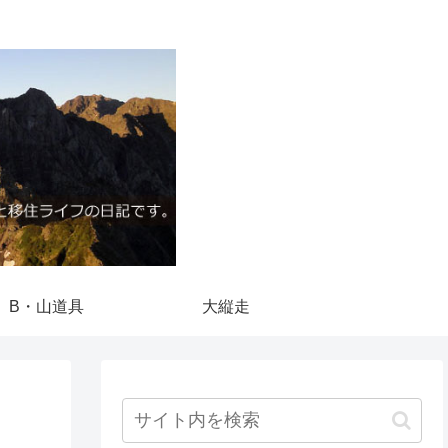
B・山道具
大縦走