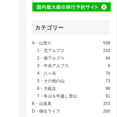
カテゴリー
A・山登り
558
1・北アルプス
232
2・南アルプス
64
3・中央アルプス
8
4・八ヶ岳
76
5・その他の山
73
6・大縦走
96
7・冬山＆年越し登山
91
B・山道具
153
D・移住ライフ
200