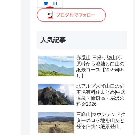
人気記事
赤兎山 日帰り登山|小
原峠から池塘と白山の
絶景コース【2026年6
月】
北アルプス登山口の駐
車場有料化まとめ|中房
温泉・新穂高・扇沢の
料金2026
三峰山|マウンテンドク
ターのロケ地を山友と
登る信州の絶景登山