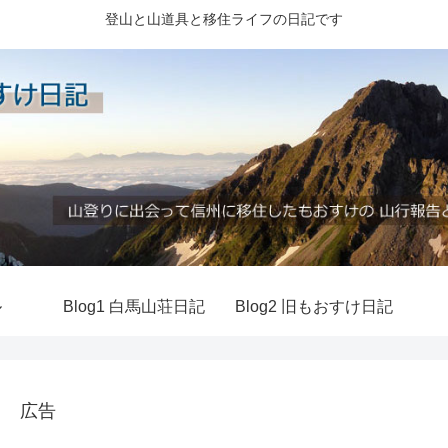
登山と山道具と移住ライフの日記です
ル
Blog1 白馬山荘日記
Blog2 旧もおすけ日記
広告