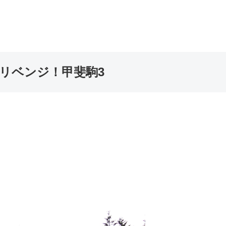
月リベンジ！甲斐駒3