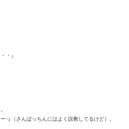
・・・』
よ。
ーーっ（さんぱっちんにはよく説教してるけど）。