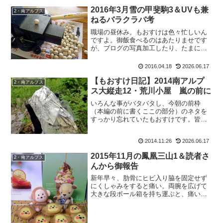
2016年3月雪の甲斐駒3＆UVも兼
2・南アルプス
ねるバラクラバ考
職場の昼休み。もおすけは色々忙しいん
ですよ。御飯食べるのはあたりませです
が、ブログの写真加工したり、たまには
こんなこともしたり。万力を使って銀杏
を割るの巻。そんな銀杏割りながらブロ
2016.04.18
2026.06.17
グ更新するもおすけの、南アルプス・甲
斐駒報告。その3でござい...
【もおすけ日記】2014南アルプ
2・南アルプス
ス大縦走12・荒川小屋 嵐の前に
いろんな事がバタバタし、今朝の前枠
（本編の前に書くここの部分）のネタを
すっかり忘れていたもおすけです。皆
様 深夜にこんばんにゃ。そう。地震で
す。べっくらしました。
2014.11.26
2026.06.17
2015年11月の鳳凰三山1＆読者さ
2・南アルプス
んから御報告
新年早々、肋骨にヒビ入り脇を固定せず
にくしゃみをすると痛い。両腕を広げて
大きな段ボール箱を持ち運ぶと、痛い。
そんな私に栗の助は、栗：「もう一本、
折ったげましょうか。」と、シドイ事を
言ふ。ちょっと！アンタ、本当に痛いん