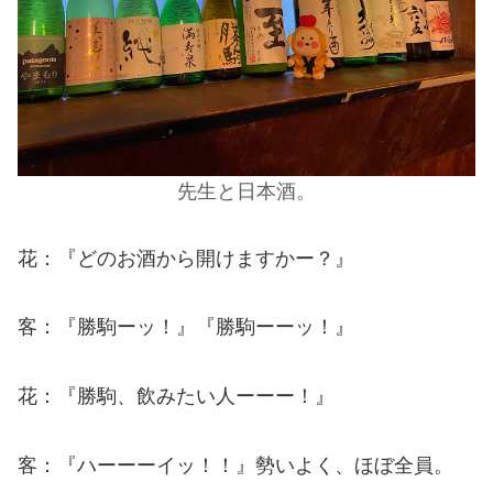
先生と日本酒。
花：『どのお酒から開けますかー？』
客：『勝駒ーッ！』『勝駒ーーッ！』
花：『勝駒、飲みたい人ーーー！』
客：『ハーーーイッ！！』勢いよく、ほぼ全員。