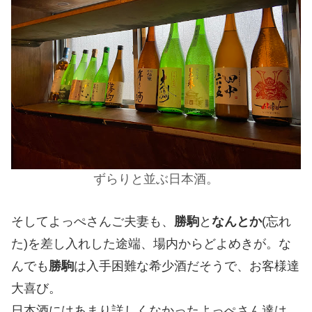
ずらりと並ぶ日本酒。
そしてよっぺさんご夫妻も、
勝駒
と
なんとか
(忘れ
た)を差し入れした途端、場内からどよめきが。な
んでも
勝駒
は入手困難な希少酒だそうで、お客様達
大喜び。
日本酒にはあまり詳しくなかったよっぺさん達は