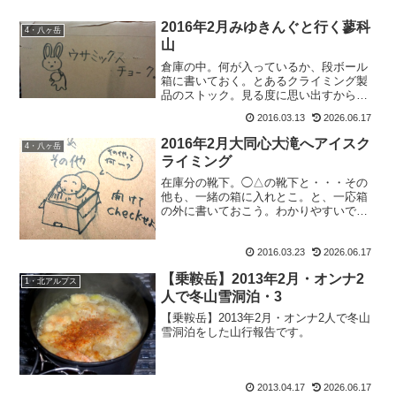
2016年2月みゆきんぐと行く蓼科
4・八ヶ岳
山
倉庫の中。何が入っているか、段ボール
箱に書いておく。とあるクライミング製
品のストック。見る度に思い出すから、
書いておく。かわいいでしょ？冗談じゃ
2016.03.13
2026.06.17
ないですよ。本当にあるんです、この名
前の商品が。皆様今晩にゃ。おさるのも
2016年2月大同心大滝へアイスク
4・八ヶ岳
おすけです。先日、何故か...
ライミング
在庫分の靴下。◯△の靴下と・・・その
他も、一緒の箱に入れとこ。と、一応箱
の外に書いておこう。わかりやすいでし
ょ？大抵ね、皆ナイナイって探すのよ。
だからそれも書いておく、親切なもおす
2016.03.23
2026.06.17
けでございます。皆様こんばんにゃ。さ
あさあ、2月の山行もガン...
【乗鞍岳】2013年2月・オンナ2
1・北アルプス
人で冬山雪洞泊・3
【乗鞍岳】2013年2月・オンナ2人で冬山
雪洞泊をした山行報告です。
2013.04.17
2026.06.17