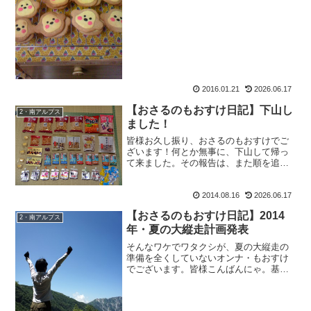
だから。少しは労わりなさ...
2016.01.21
2026.06.17
【おさるのもおすけ日記】下山し
2・南アルプス
ました！
皆様お久し振り、おさるのもおすけでご
ざいます！何とか無事に、下山して帰っ
て来ました。その報告は、また順を追っ
て。取り急ぎ、Hさん、仙丈小屋のご主
人、写真を撮ってくださったMさん、独
2014.08.16
2026.06.17
標で唯一お会いできた山ガールのさっち
ゃん。小河内非難小屋の支...
【おさるのもおすけ日記】2014
2・南アルプス
年・夏の大縦走計画発表
そんなワケでワタクシが、夏の大縦走の
準備を全くしていないオンナ・もおすけ
でございます。皆様こんばんにゃ。基本
ね、あんまりPCで事前に画像などで検索
するのは嫌いなんですよ。だって、行く
前から詳細に写真で見てしまうと実際の