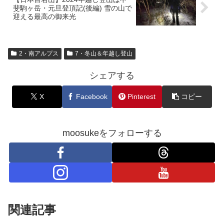
斐駒ヶ岳・元旦登頂記(後編) 雪の山で
迎える最高の御来光
2・南アルプス
7・冬山＆年越し登山
シェアする
X
Facebook
Pinterest
コピー
moosukeをフォローする
関連記事