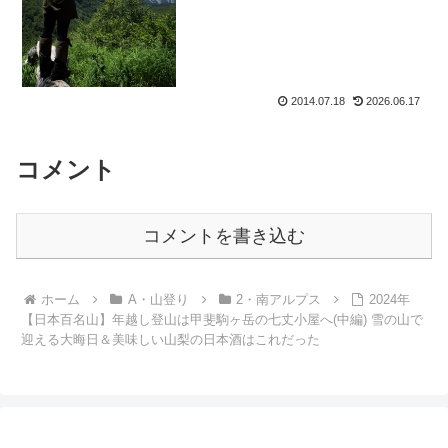
風景の感動が薄れてしま...
2014.07.18
2026.06.17
コメント
コメントを書き込む
ホーム
A・山登り
2・南アルプス
2024年
【日本百名山】年越し登山は甲斐駒ヶ岳の七丈小屋へ(中編) 雪の山で
迎える大晦日＆美味しい山梨の日本酒はこれだった