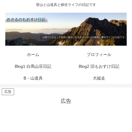
登山と山道具と移住ライフの日記です
ホーム
プロフィール
Blog1 白馬山荘日記
Blog2 旧もおすけ日記
B・山道具
大縦走
広告
広告