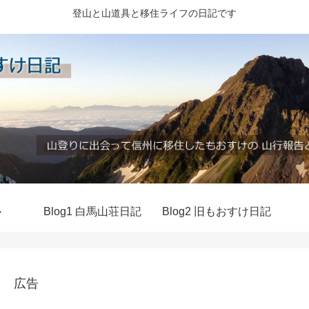
登山と山道具と移住ライフの日記です
ル
Blog1 白馬山荘日記
Blog2 旧もおすけ日記
広告