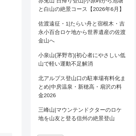
赤兎山 日帰り登山|小原峠から池塘
と白山の絶景コース【2026年6月】
佐渡遠征・1|たらい舟と宿根木・吉
永小百合ロケ地から世界遺産の佐渡
金山へ
小泉山(茅野市)|初心者にやさしい低
山で軽い運動不足解消
北アルプス登山口の駐車場有料化ま
とめ|中房温泉・新穂高・扇沢の料
金2026
三峰山|マウンテンドクターのロケ
地を山友と登る信州の絶景登山