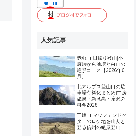
人気記事
赤兎山 日帰り登山|小
原峠から池塘と白山の
絶景コース【2026年6
月】
北アルプス登山口の駐
車場有料化まとめ|中房
温泉・新穂高・扇沢の
料金2026
三峰山|マウンテンドク
ターのロケ地を山友と
登る信州の絶景登山