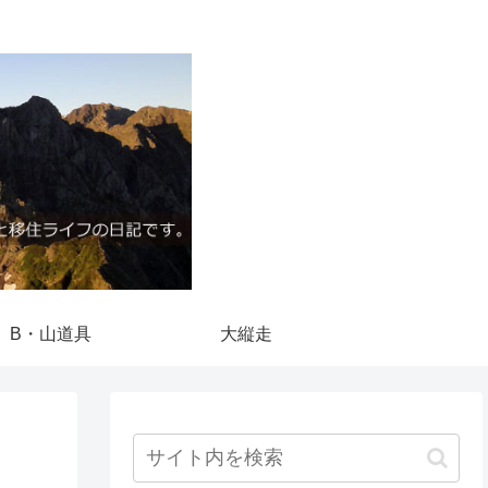
B・山道具
大縦走