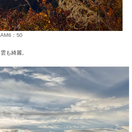
AM6：50
も雲も綺麗。