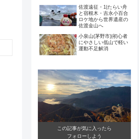
佐渡遠征・1|たらい舟
と宿根木・吉永小百合
ロケ地から世界遺産の
佐渡金山へ
小泉山(茅野市)|初心者
にやさしい低山で軽い
運動不足解消
この記事が気に入ったら
フォローしよう