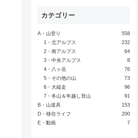
カテゴリー
A・山登り
558
1・北アルプス
232
2・南アルプス
64
3・中央アルプス
8
4・八ヶ岳
76
5・その他の山
73
6・大縦走
96
7・冬山＆年越し登山
91
B・山道具
153
D・移住ライフ
200
E・動画
7