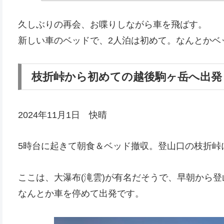
久しぶりの再会、お喋りしながら車を飛ばす。
新しい車のベッドで、2人泊は初めて。なんとかベ
枝折峠から初めての越後駒ヶ岳へ出発
2024年11月1日 快晴
5時台に起きて朝食＆ベッド撤収。登山口の枝折峠
ここは、大瀑布(滝雲)が有名だそうで、早朝から
なんとか車を停めて出発です。