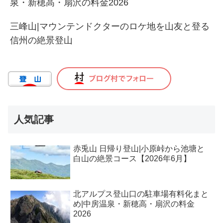
泉・新穂高・扇沢の料金2026
三峰山|マウンテンドクターのロケ地を山友と登る
信州の絶景登山
人気記事
赤兎山 日帰り登山|小原峠から池塘と
白山の絶景コース【2026年6月】
北アルプス登山口の駐車場有料化まと
め|中房温泉・新穂高・扇沢の料金
2026