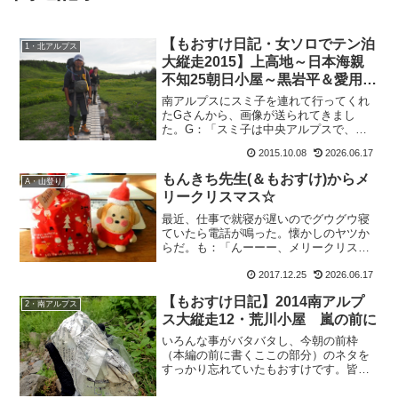
【もおすけ日記・女ソロでテン泊
1・北アルプス
大縦走2015】上高地～日本海親
不知25朝日小屋～黒岩平＆愛用の
ゲイター
南アルプスにスミ子を連れて行ってくれ
たGさんから、画像が送られてきまし
た。G：「スミ子は中央アルプスで、元
気に過ごしてます！」って。おお、スミ
2015.10.08
2026.06.17
子こげな所に。山頂だし恵比寿様だし
神々し過ぎ。いいわー、スミ子。もんき
もんきち先生(＆もおすけ)からメ
A・山登り
ち先生程ではないけど（先生は...
リークリスマス☆
最近、仕事で就寝が遅いのでグウグウ寝
ていたら電話が鳴った。懐かしのヤツか
らだ。も：「んーーー、メリークリスマ
ス。。。」い：「メリークリスマス、っ
て思いっきり寝起きの声じゃないです
2017.12.25
2026.06.17
か。」久しぶりの電話の相手はイデゾ
【もおすけ日記】2014南アルプ
ウ。朝からテンション高く、元...
2・南アルプス
ス大縦走12・荒川小屋 嵐の前に
いろんな事がバタバタし、今朝の前枠
（本編の前に書くここの部分）のネタを
すっかり忘れていたもおすけです。皆
様 深夜にこんばんにゃ。そう。地震で
す。べっくらしました。