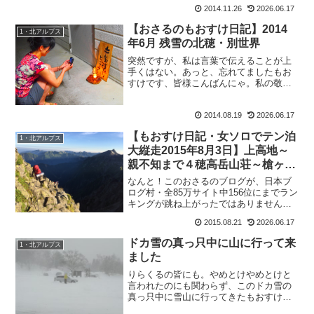
2014.11.26
2026.06.17
【おさるのもおすけ日記】2014
1・北アルプス
年6月 残雪の北穂・別世界
突然ですが、私は言葉で伝えることが上
手くはない。あっと、忘れてましたもお
すけです、皆様こんばんにゃ。私の敬愛
してやまない神戸のOさんは、いつもも
の凄く端的な言葉のみで全てを伝えてく
2014.08.19
2026.06.17
る。それだけに、全文が印象に残る。そ
れに引きかえ上手く伝えら...
【もおすけ日記・女ソロでテン泊
1・北アルプス
大縦走2015年8月3日】上高地～
親不知まで４穂高岳山荘～槍ヶ岳
山荘＆お薦め行動食
なんと！このおさるのブログが、日本ブ
ログ村・全85万サイト中156位にまでラン
キングが跳ね上がったではありません
か！！わーーーお！これもひとえに皆様
2015.08.21
2026.06.17
の応援ポチコのお蔭です。ありがとうご
ざいます。なので皆様、明日からは一人
ドカ雪の真っ只中に山に行って来
1・北アルプス
10回ポチッと・・・...
ました
りらくるの皆にも。やめとけやめとけと
言われたのにも関わらず、このドカ雪の
真っ只中に雪山に行ってきたもおすけで
す。皆様今晩にゃ。ドカ雪の真っ只中に