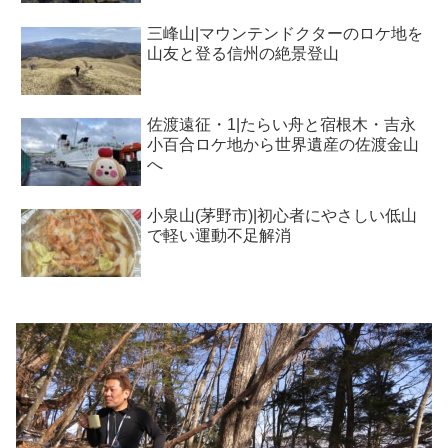
三峰山|マウンテンドクターのロケ地を
山友と登る信州の絶景登山
佐渡遠征・1|たらい舟と宿根木・吉永
小百合ロケ地から世界遺産の佐渡金山
へ
小泉山(茅野市)|初心者にやさしい低山
で軽い運動不足解消