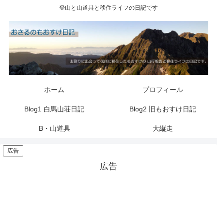
登山と山道具と移住ライフの日記です
ホーム
プロフィール
Blog1 白馬山荘日記
Blog2 旧もおすけ日記
B・山道具
大縦走
広告
広告