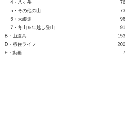
4・八ヶ岳
76
5・その他の山
73
6・大縦走
96
7・冬山＆年越し登山
91
B・山道具
153
D・移住ライフ
200
E・動画
7