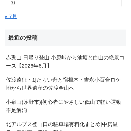
31
« 7月
最近の投稿
赤兎山 日帰り登山|小原峠から池塘と白山の絶景コ
ース【2026年6月】
佐渡遠征・1|たらい舟と宿根木・吉永小百合ロケ
地から世界遺産の佐渡金山へ
小泉山(茅野市)|初心者にやさしい低山で軽い運動
不足解消
北アルプス登山口の駐車場有料化まとめ|中房温