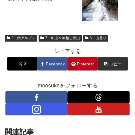
2・南アルプス
7・冬山＆年越し登山
A・山登り
シェアする
X
Facebook
Pinterest
コピー
moosukeをフォローする
関連記事