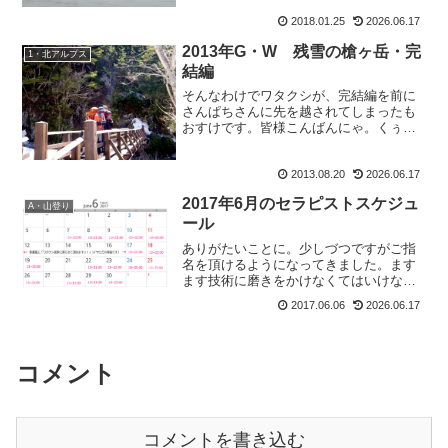
山に行って来ましたええ、もうこんな風
2018.01.25
2026.06.17
景でしたよ。駐車場の時点で。雪と風。
人はそれを吹雪と呼ぶ。だ...
2013年G・W 残雪の槍ヶ岳・完
1・北アルプス
結編
そんなわけでワタクシが、完結編を前に
さんぱちさんに先を越されてしまったも
おすけです。皆様こんばんにゃ。くぅ。
どーしても写真、イヤそれ以上に文章が
長くって結局 遅筆になってしまう私。早
2013.08.20
2026.06.17
く書き上げて、山行と更新を追いつかせ
たいのに～。と、ぼやき...
2017年6月のセラピストスケジュ
A・山登り
ール
ありがたいことに。少しづつですがご指
名を頂けるようになってきました。ます
ます技術に磨きをかけなくてはいけない
と思うこの頃。そう言えば、最近「頭を
2017.06.06
2026.06.17
少し揉みほぐして下さい」ってお客様が
多いのですがこれって気候と気圧の変化
が激しいからかなぁ。で、...
コメント
コメントを書き込む