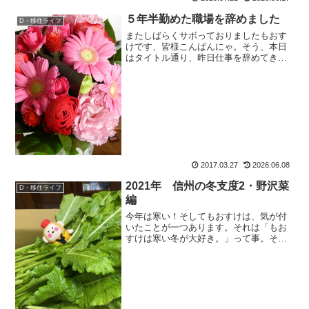
５年半勤めた職場を辞めました
D・移住ライフ
またしばらくサボっておりましたもおす
けです、皆様こんばんにゃ。そう、本日
はタイトル通り、昨日仕事を辞めてきた
報告です。５年半勤めた職場を辞めまし
た２０１１年の秋から勤めていた職場
を、昨日退職。常連のお客様には、事前
にお伝えしていたのですがも...
2017.03.27
2026.06.08
2021年 信州の冬支度2・野沢菜
D・移住ライフ
編
今年は寒い！そしてもおすけは、気が付
いたことが一つあります。それは「もお
すけは寒い冬が大好き。」って事。そ
う、寒いのは嫌いなんです。でも、寒く
ない信州ってなんだか逆に怖くってそい
でもって、寒い方がやっぱり信州の冬ら
しくって。なんだか矛盾？で...