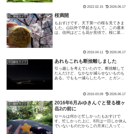
2022.02.15
2026.06.17
桜満開
D・移住ライフ
もおすけです。天下第一の桜を見てきま
した。山以外で早起きなんて。この週末
は、信州はどこも花が見頃で。桜に菜の
花に、木蓮にこぶしにレンギョウに。蒲
公英も雪柳もムスカリも満開。花尽くし
の風景は最高でした。まずは山の報告か
ら。それは今夜に。では、...
2016.04.11
2026.06.17
あれもこれも断捨離しました
D・移住ライフ
引っ越しを考えていたので。断捨離して
たんだけど、なかなか減らせないものも
ある。でももー減らしたろー、とガンガ
ン捨てました（出来るものは資源回
収）。街着も衣装ケースも、部屋着も全
部。今からOLに戻ったら、通勤着ないん
2016.03.09
2026.06.17
じゃない？ってくらい手放し...
2016年6月みゆきんぐと登る槍ヶ
D・移住ライフ
岳2の前に
セールは何かと忙しかったもおすけで
す。忙しかった上に、8月は一日しか休ん
でいないものだからこの月末に入って、
体も少々バテ気味でございます。だから9