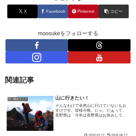
X
Facebook
Pinterest
コピー
moosukeをフォローする
関連記事
山に行きたい！
D・移住ライフ
そんなわけで全然山に行けていないもお
すけです。皆様今晩。にゃ。だぁって、
長野県は「今年は長野県はお休みしてい
ます。」って観光お休み宣言してて山も
例外なく、レスキューの皆さんのご苦労
が増えるから控えて下さいって言ってた
のでそれはホントよね確か...
2020.07.21
2026.06.17