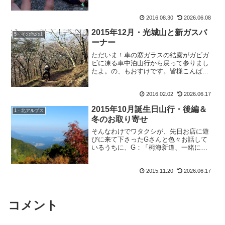
月はゆっくり休みたい・・・と思ってい
ても。いきなり1日から山の予定を入れて
おりましたぉぉぅ。結...
2016.08.30
2026.06.08
2015年12月・光城山と新ガスバ
5・その他の山
ーナー
ただいま！車の窓ガラスの結露がガビガ
ビに凍る車中泊山行から戻って参りまし
たよ。の、もおすけです。皆様こんばん
にゃ。やっぱり暖かい家はいいなぁ。ホ
ッとしますわ。で、サクサクと報告して
2016.02.02
2026.06.17
いきます。娘のような後輩・みゆきんぐ
と一緒に登る光城山山行の...
2015年10月誕生日山行・後編＆
1・北アルプス
冬のお取り寄せ
そんなわけでワタクシが、先日お店に遊
びに来て下さったGさんと色々お話して
いるうちに、G：「栂海新道、一緒に行
きましょうよ。」と言われて、あっさり
調子に乗っても：「あ、8月以外の花の綺
2015.11.20
2026.06.17
麗な季節に、もう一度行ってみたいとは
思ってたんですよー。」...
コメント