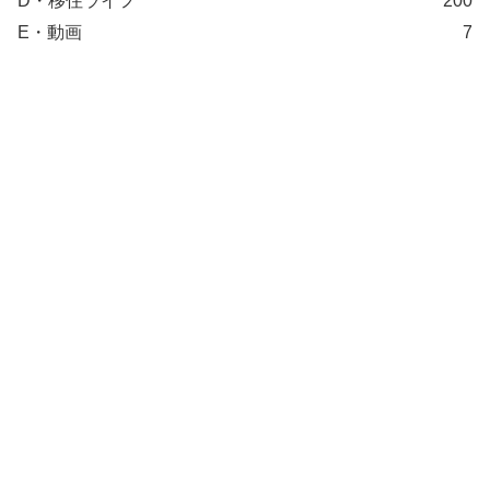
D・移住ライフ
200
E・動画
7