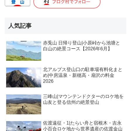
人気記事
赤兎山 日帰り登山|小原峠から池塘と
白山の絶景コース【2026年6月】
北アルプス登山口の駐車場有料化まと
め|中房温泉・新穂高・扇沢の料金
2026
三峰山|マウンテンドクターのロケ地を
山友と登る信州の絶景登山
佐渡遠征・1|たらい舟と宿根木・吉永
小百合ロケ地から世界遺産の佐渡金山