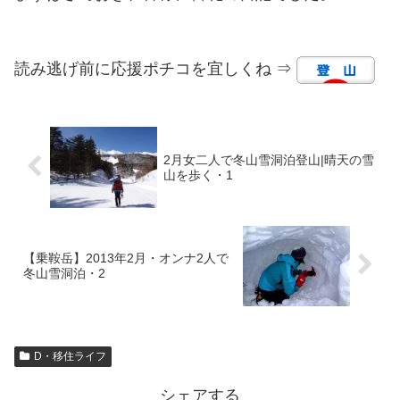
読み逃げ前に応援ポチコを宜しくね ⇒
2月女二人で冬山雪洞泊登山|晴天の雪
山を歩く・1
【乗鞍岳】2013年2月・オンナ2人で
冬山雪洞泊・2
D・移住ライフ
シェアする