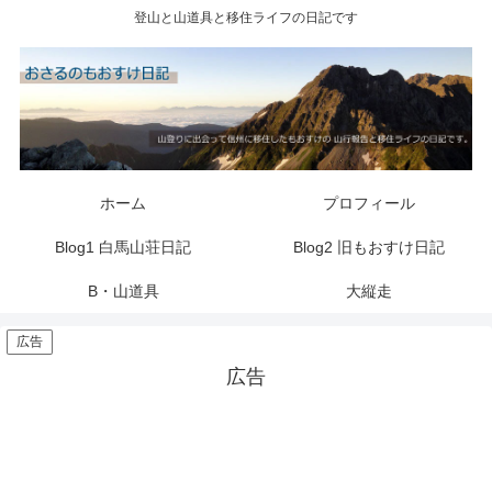
登山と山道具と移住ライフの日記です
ホーム
プロフィール
Blog1 白馬山荘日記
Blog2 旧もおすけ日記
B・山道具
大縦走
広告
広告