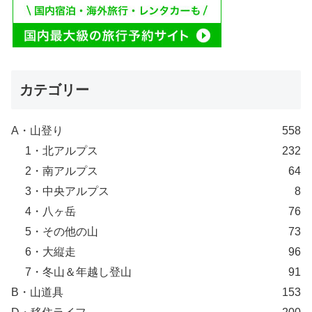
カテゴリー
A・山登り
558
1・北アルプス
232
2・南アルプス
64
3・中央アルプス
8
4・八ヶ岳
76
5・その他の山
73
6・大縦走
96
7・冬山＆年越し登山
91
B・山道具
153