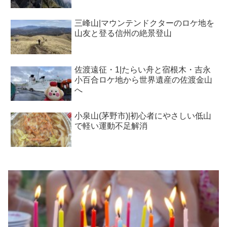
三峰山|マウンテンドクターのロケ地を
山友と登る信州の絶景登山
佐渡遠征・1|たらい舟と宿根木・吉永
小百合ロケ地から世界遺産の佐渡金山
へ
小泉山(茅野市)|初心者にやさしい低山
で軽い運動不足解消