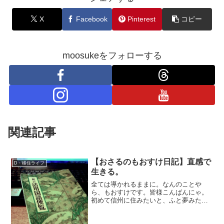
X
Facebook
Pinterest
コピー
moosukeをフォローする
関連記事
【おさるのもおすけ日記】直感で
D・移住ライフ
生きる。
全ては導かれるままに。なんのことや
ら、もおすけです。皆様こんばんにゃ。
初めて信州に住みたいと、ふと夢みたい
な事を思ったのが 中学の修学旅行。次に
思ったのが、白馬山荘での仕事を終えて