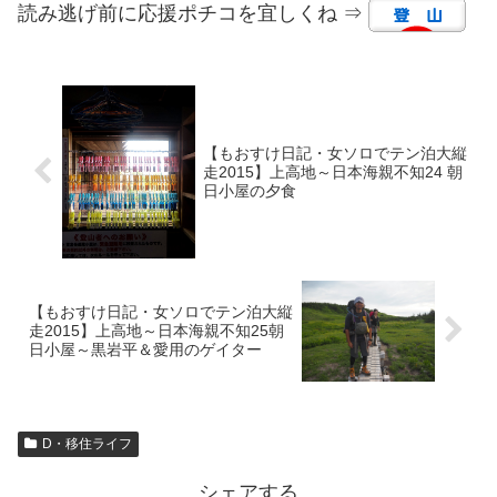
読み逃げ前に応援ポチコを宜しくね ⇒
【もおすけ日記・女ソロでテン泊大縦
走2015】上高地～日本海親不知24 朝
日小屋の夕食
【もおすけ日記・女ソロでテン泊大縦
走2015】上高地～日本海親不知25朝
日小屋～黒岩平＆愛用のゲイター
D・移住ライフ
シェアする