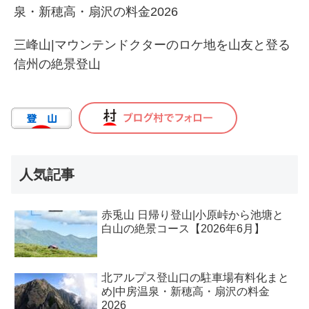
泉・新穂高・扇沢の料金2026
三峰山|マウンテンドクターのロケ地を山友と登る
信州の絶景登山
人気記事
赤兎山 日帰り登山|小原峠から池塘と
白山の絶景コース【2026年6月】
北アルプス登山口の駐車場有料化まと
め|中房温泉・新穂高・扇沢の料金
2026