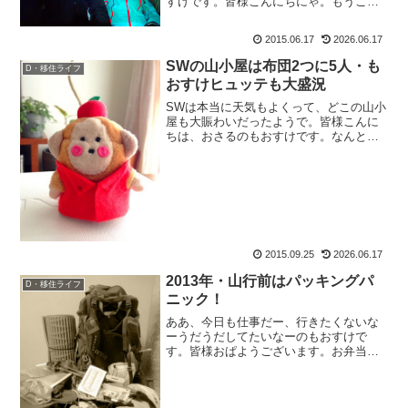
すけです。皆様こんにちにゃ。もうこの
ままサボってブログ休止しよっかなー、
なんて思っていたらいつもの神様からの
2015.06.17
2026.06.17
「書け書け攻撃」。くまこさんご夫妻、
ようちゃん、Y氏とブログ...
SWの山小屋は布団2つに5人・も
D・移住ライフ
おすけヒュッテも大盛況
SWは本当に天気もよくって、どこの山小
屋も大賑わいだったようで。皆様こんに
ちは、おさるのもおすけです。なんとた
だいま、お昼休みに書いています。働き
者だわーアタシ。違うか。で、SWの山小
屋。どこもビールやジュースが売り切れ
るほど混雑したようで...
2015.09.25
2026.06.17
2013年・山行前はパッキングパ
D・移住ライフ
ニック！
ああ、今日も仕事だー、行きたくないな
ーうだうだしてたいなーのもおすけで
す。皆様おぱようございます。お弁当も
作らず、朝からブログを書いておりま
す。山行前はパッキングパニック今年に
入ってから、毎回のように忘れ物をして