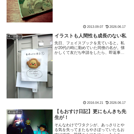
松本の街に降りた時。風が、さぁーって
吹いた時、『あ、この街に...
2013.09.07
2026.06.17
イラストも人間性も成長のない私
A・山登り
先日、フェイスブックを見ていると。私
が20代の時に勤めていた同僚の名が。懐
かしくて友だち申請をしたら、即返事を
頂けて久しぶりの会話。そして先日のブ
ログをUPしたら、早速コメントが。く：
「もおすけイラストが、変わって無さす
ぎて嬉しいよ。」ほえ...
2016.04.21
2026.06.17
【もおすけ日記】更にもんきち先
A・山登り
生が！
そんなわけでワタクシが、あっさりとや
る気を失ってまたもやさぼっていたもお