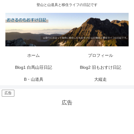
登山と山道具と移住ライフの日記です
ホーム
プロフィール
Blog1 白馬山荘日記
Blog2 旧もおすけ日記
B・山道具
大縦走
広告
広告