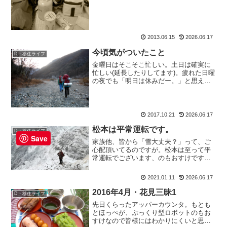
いるもおすけ。次回の北アルプ...
2013.06.15
2026.06.17
今頃気がついたこと
D・移住ライフ
金曜日はそこそこ忙しい。土日は確実に
忙しい(延長したりしてます)。疲れた日曜
の夜でも「明日は休みだー。」と思える
ことなく月曜、火曜日も仕事なので。よ
うやくの水曜日は山に行くより「あー、
ゆっくり休みたい。」と思っているのが
正直なところ。山は早...
2017.10.21
2026.06.17
松本は平常運転です。
D・移住ライフ
Save
家族他、皆から「雪大丈夫？」って、ご
心配頂いてるのですが。松本は至って平
常運転でございます、のもおすけです。
皆様、深夜にごんばんにゃ。松本は平常
運転です。松本は降雪もなく、車道も歩
2021.01.11
2026.06.17
道も雪なんて積もっておりません。なの
で安心してね(特にもおす...
2016年4月・花見三昧1
D・移住ライフ
先日くらったアッパーカウンタ。もとも
とほっぺが、ぷっくり型ロボットのもお
すけなので皆様にはわかりにくいと思い