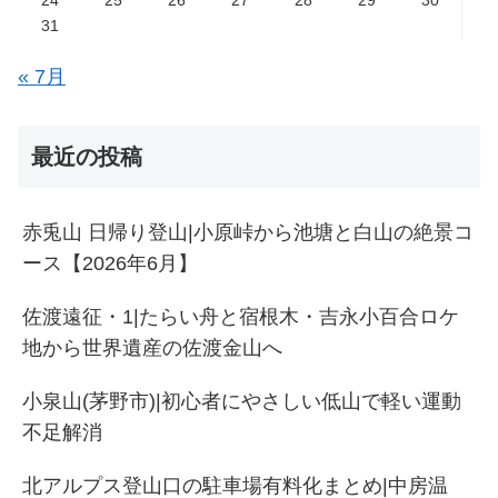
31
« 7月
最近の投稿
赤兎山 日帰り登山|小原峠から池塘と白山の絶景コ
ース【2026年6月】
佐渡遠征・1|たらい舟と宿根木・吉永小百合ロケ
地から世界遺産の佐渡金山へ
小泉山(茅野市)|初心者にやさしい低山で軽い運動
不足解消
北アルプス登山口の駐車場有料化まとめ|中房温