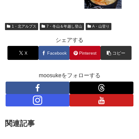
1・北アルプス
7・冬山＆年越し登山
A・山登り
シェアする
X
Facebook
Pinterest
コピー
moosukeをフォローする
関連記事