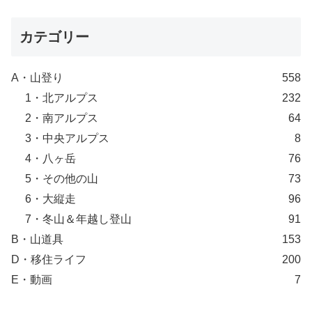
カテゴリー
A・山登り
558
1・北アルプス
232
2・南アルプス
64
3・中央アルプス
8
4・八ヶ岳
76
5・その他の山
73
6・大縦走
96
7・冬山＆年越し登山
91
B・山道具
153
D・移住ライフ
200
E・動画
7