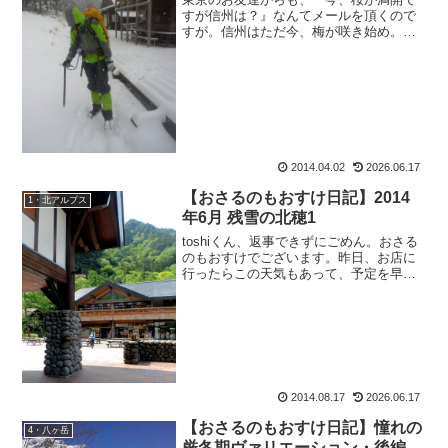
すが信州は？』なんてメールを頂くので
すが。信州はただ今、梅が咲き始め。桜
なんてまだまだです。ですので冬山報告
をすることに、何の抵抗もなかったので
すが、 世間の皆様は春なのですね。皆様
こんにちにゃ、休日まっ...
2014.04.02
2026.06.17
【おさるのもおすけ日記】2014
1・北アルプス
年6月 残雪の北穂1
toshiくん、返事できずにごめん。おさる
のもおすけでございます。昨日、お店に
行ったらこの天気もあって、予定を早く
切り上げて来店してくださったお客様で
一杯。大忙しでした。帰宅してPC開いて
コメント読んで、ふぅ～ってしたら夕飯
も食べずに寝てし...
2014.08.17
2026.06.17
【おさるのもおすけ日記】憧れの
4・八ヶ岳
厳冬期ヴァリエーション・後編