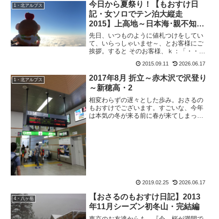
今日から夏祭り！【もおすけ日
1・北アルプス
記・女ソロでテン泊大縦走
2015】上高地～日本海･親不知ま
で15鹿島槍ヶ岳～五竜山荘
先日、いつものように値札つけをしてい
て、いらっしゃいませ～、とお客様にご
挨拶。すると そのお客様、ｋ：「・・・
何処でお会いしたか、覚えてま
2015.09.11
2026.06.17
す？」！！！覚えていますとも！あの水
晶小屋への歩荷で、足を捻挫した時にす
2017年8月 折立～赤木沢で沢登り
1・北アルプス
れ違ったお兄さん！その時の様子...
～新穂高・2
相変わらずの遅々とした歩み。おさるの
もおすけでございます。すごいな、今年
は本気の冬が来る前に春が来てしまった
ぞ。こんなの信州に移住して初めてで
す。異常なほど暖かい。この先の地球を
心配する位なら、出来ることから実行し
よう！と、今年は灯油をなる...
2019.02.25
2026.06.17
【おさるのもおすけ日記】2013
4・八ヶ岳
年11月シーズン初冬山・完結編
東京のお友達からも、『今、桜が満開で