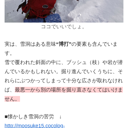
ココでいいでしょ。
実は、雪洞はある意味
“博打”
の要素も含んでいま
す。
雪で覆われた斜面の中に、ブッシュ（枝）や岩が潜
んでいるかもしれない。掘り進んでいくうちに、そ
れらにぶつかってしまって十分な広さが取れなけれ
ば、
最悪一から別の場所を掘り直さなくてはいけま
せん。
■懐かしき雪洞の苦労 ↓
http://moosuke15.cocolog-