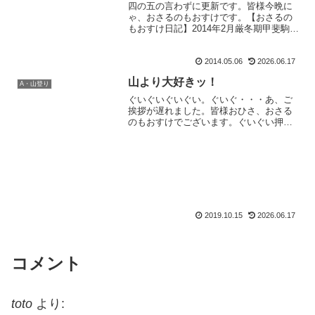
四の五の言わずに更新です。皆様今晩に
ゃ、おさるのもおすけです。【おさるの
もおすけ日記】2014年2月厳冬期甲斐駒黒
戸尾根42014・ 1・14 快晴もう登らな
いとわかったら、起きる気などない私
2014.05.06
2026.06.17
達。でも、こうちゃんは昨日も散々寝た
せいか、朝か...
山より大好きッ！
A・山登り
ぐいぐいぐいぐい。ぐいぐ・・・あ、ご
挨拶が遅れました。皆様おひさ、おさる
のもおすけでございます。ぐいぐい押し
てるのは、もおすけの体であって。話は
もちろんラグビーでございます。ワール
ドカップ2019日本大会。もうねぇ、好き
で好きで大好きで。遡...
2019.10.15
2026.06.17
コメント
toto
より: