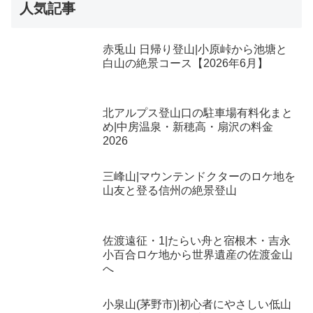
人気記事
赤兎山 日帰り登山|小原峠から池塘と
白山の絶景コース【2026年6月】
北アルプス登山口の駐車場有料化まと
め|中房温泉・新穂高・扇沢の料金
2026
三峰山|マウンテンドクターのロケ地を
山友と登る信州の絶景登山
佐渡遠征・1|たらい舟と宿根木・吉永
小百合ロケ地から世界遺産の佐渡金山
へ
小泉山(茅野市)|初心者にやさしい低山