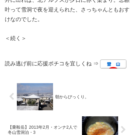
外に出れば、北アルプスが夕日に赤く染まり。念願
叶って雪洞で夜を迎えられた、さっちゃんともおす
けなのでした。
＜続く＞
読み逃げ前に応援ポチコを宜しくね ⇒
朝からびっくり。
【乗鞍岳】2013年2月・オンナ2人で
冬山雪洞泊・3