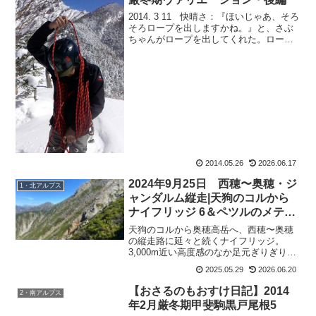
2014. 3 11 快晴さ：『ほいじゃあ、そろ
そろロープを出しますかね。』と、さぶ
ちゃんがロープを出してくれた。ロープ
とさぶちゃん。この人、どんどん成長し
ていってます。山を始めたのは、私と同
じ2009年のはずなのに。もともとの体力
に加...
2014.05.26
2026.06.17
2024年9月25日 西穂〜奥穂・ジ
1・北アルプス
ャンダルム縦走|天狗のコルから
ナイフリッジ 6＆ペツルのメテオ
をカスタマイズ
天狗のコルから奥穂高岳へ、西穂〜奥穂
の縦走路に延々と続くナイフリッジ。
3,000m近い高度感のなか足元ぎりぎりの
岩稜を慎重にたどり、ついに眼前にジャ
2025.05.29
2026.06.20
ンダルムの岩峰が現れるまでをまとめた
縦走記その6です
【おさるのもおすけ日記】2014
2・南アルプス
年2月厳冬期甲斐駒黒戸尾根5