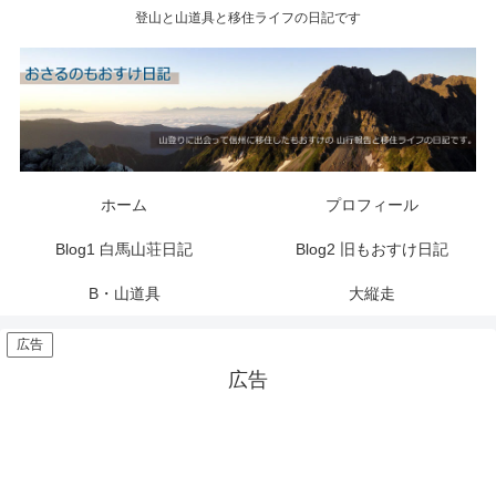
登山と山道具と移住ライフの日記です
ホーム
プロフィール
Blog1 白馬山荘日記
Blog2 旧もおすけ日記
B・山道具
大縦走
広告
広告