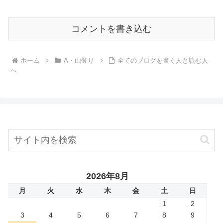
へ
コメントを書き込む
ホーム
A・山登り
全てのブログを書く人と読む人
へ
2026年8月
月
火
水
木
金
土
日
1
2
3
4
5
6
7
8
9