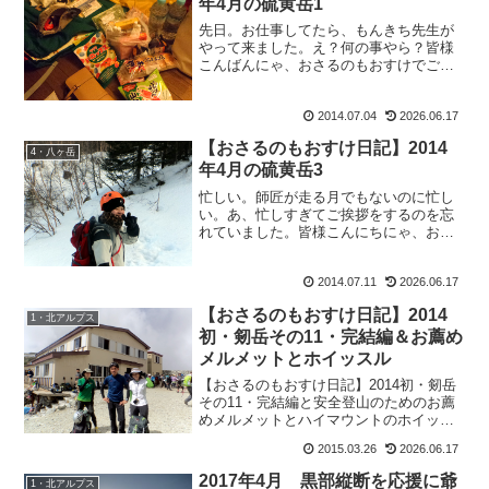
年4月の硫黄岳1
先日。お仕事してたら、もんきち先生が
やって来ました。え？何の事やら？皆様
こんばんにゃ、おさるのもおすけでござ
います。何の事かと申しますと、先日山
登りがてらお店に来て下さった あいのじ
2014.07.04
2026.06.17
さん。頂いた沢山の紙袋の中に入ってい
たのが、なんと二代目も...
【おさるのもおすけ日記】2014
4・八ヶ岳
年4月の硫黄岳3
忙しい。師匠が走る月でもないのに忙し
い。あ、忙しすぎてご挨拶をするのを忘
れていました。皆様こんにちにゃ、おさ
るのもおすけでございます。連休が珍し
く4回もあった5月は、雨で山行があまり
2014.07.11
2026.06.17
出来なかったのに、7日しかない6月の休
日は9割が山へ（つま...
【おさるのもおすけ日記】2014
1・北アルプス
初・剱岳その11・完結編＆お薦め
メルメットとホイッスル
【おさるのもおすけ日記】2014初・剱岳
その11・完結編と安全登山のためのお薦
めメルメットとハイマウントのホイッス
ル、イーコールとその付け方の説明で
2015.03.26
2026.06.17
す。
2017年4月 黒部縦断を応援に爺
1・北アルプス