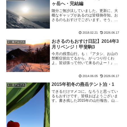
ヶ岳へ・完結編
随分ご無沙汰していました。更新に、大
概なギャップがあるのは皆様御存知。お
さるのもおすけでございます。そう、皆
様ご承知の通り！？色々バタバタしてお
りまして。すっかり更新から遠ざかって
2018.02.21
2026.06.17
おりました。で、本日は山の予定をキャ
ンセルし、家で布団のお守...
おさるのもおすけ日記】2014年3
2・南アルプス
月リベンジ！甲斐駒3
今月の残雪山行。も：『アタシ、お山の
禁断症状出てるから、がっつり行くわ
よ。皆頑張って付いて来るのよー！』っ
て一斉メールで送ったら、速攻でメッシ
ュくんから返信、メ：『泣きながらつい
2014.06.05
2026.06.17
て行きます（号泣）。』そして間髪入れ
ずに まもちゃんが、ま：『...
2015年初冬の燕岳テント泊・1
1・北アルプス
できるだけマメコに。なろうと思ってい
るもおすけです、皆様おぱようございま
す。書き残した2015年の山行報告。山し
か行ってないもおすけですから、必然的
に溜まるわけですよ。書かないと。書か
ないと、どんどん溜まっていっておりま
す。そんなわけで今朝...