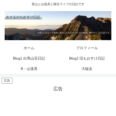
登山と山道具と移住ライフの日記です
ホーム
プロフィール
Blog1 白馬山荘日記
Blog2 旧もおすけ日記
B・山道具
大縦走
広告
広告