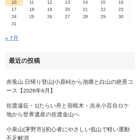
10
11
12
13
14
15
16
17
18
19
20
21
22
23
24
25
26
27
28
29
30
31
« 7月
最近の投稿
赤兎山 日帰り登山|小原峠から池塘と白山の絶景コ
ース【2026年6月】
佐渡遠征・1|たらい舟と宿根木・吉永小百合ロケ
地から世界遺産の佐渡金山へ
小泉山(茅野市)|初心者にやさしい低山で軽い運動
不足解消