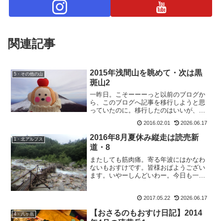
関連記事
2015年浅間山を眺めて・次は黒
5・その他の山
斑山2
一昨日。こそーーーっと以前のブログか
ら、このブログへ記事を移行しようと思
っていたのに。移行したのはいいが、更
新日時を現行のまま公開しちゃったもん
2016.02.01
2026.06.17
だから２０１６年の日付更新に。まあ、
それも別にすぐに直せばいいのですが、
2016年8月夏休み縦走は読売新
1・北アルプス
ほんの数分の更新日時だっ...
道・8
またしても筋肉痛。寄る年波にはかなわ
ないもおすけです。皆様おぱようござい
ます。いやーしんどいわー。今日も一日
ぐうたら寝て過ごしたいわー。でもそん
なわけには行かないので、出勤前にブロ
2017.05.22
2026.06.17
グ更新。今までの生活だと、仕事から帰
ってきて夕食＆お風呂＆ブ...
【おさるのもおすけ日記】2014
4・八ヶ岳