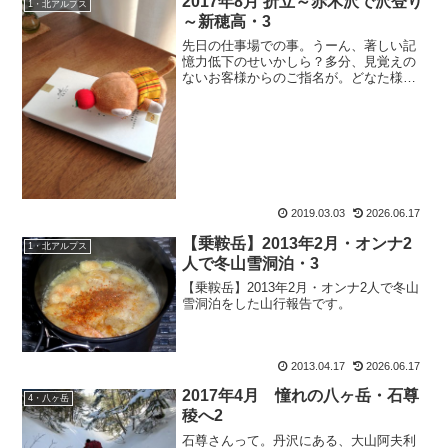
2017年8月 折立～赤木沢で沢登り
1・北アルプス
～新穂高・3
先日の仕事場での事。うーん、著しい記
憶力低下のせいかしら？多分、見覚えの
ないお客様からのご指名が。どなた様で
しょう、とか思っていたらドアが開いて
互いに『あっ！』。お客様：『あ、もお
すけさんだっ！』もおすけ：『あ、ブロ
グ読者様だっ！』そう、初...
2019.03.03
2026.06.17
【乗鞍岳】2013年2月・オンナ2
1・北アルプス
人で冬山雪洞泊・3
【乗鞍岳】2013年2月・オンナ2人で冬山
雪洞泊をした山行報告です。
2013.04.17
2026.06.17
2017年4月 憧れの八ヶ岳・石尊
4・八ヶ岳
稜へ2
石尊さんって。丹沢にある、大山阿夫利