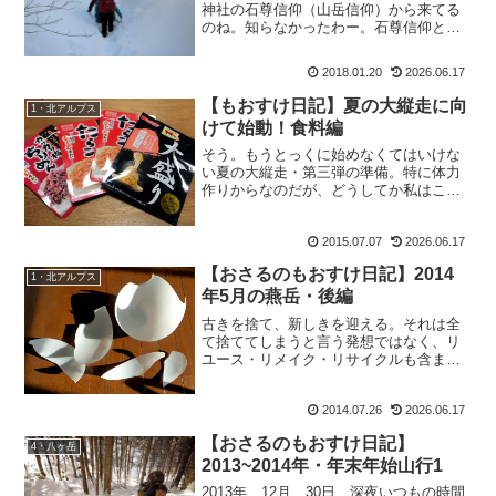
神社の石尊信仰（山岳信仰）から来てる
のね。知らなかったわー。石尊信仰とは
→ 石尊信仰滅多にためにならないけれ
ど、たまには為になるブログ。おさるの
2018.01.20
2026.06.17
もおすけ日記でございます。さあ、本日
は楽しい＆苦行だった八ヶ...
【もおすけ日記】夏の大縦走に向
1・北アルプス
けて始動！食料編
そう。もうとっくに始めなくてはいけな
い夏の大縦走・第三弾の準備。特に体力
作りからなのだが、どうしてか私はこっ
ちから始めてしまう。【もおすけ日記】
夏の大縦走に向けて始動！食料編今年も
2015.07.07
2026.06.17
お世話になります。因みに去年は「超ふ
りかけ」だったが、今年は...
【おさるのもおすけ日記】2014
1・北アルプス
年5月の燕岳・後編
古きを捨て、新しきを迎える。それは全
て捨ててしまうと言う発想ではなく、リ
ユース・リメイク・リサイクルも含まれ
る。第二期断捨離も終盤の２０１４年５
月。いよいよ、これに手をつけますか。
2014.07.26
2026.06.17
松本に移住する時に買った、ルームラン
プ。バッキシ割れました。...
【おさるのもおすけ日記】
4・八ヶ岳
2013~2014年・年末年始山行1
2013年 12月 30日 深夜いつもの時間