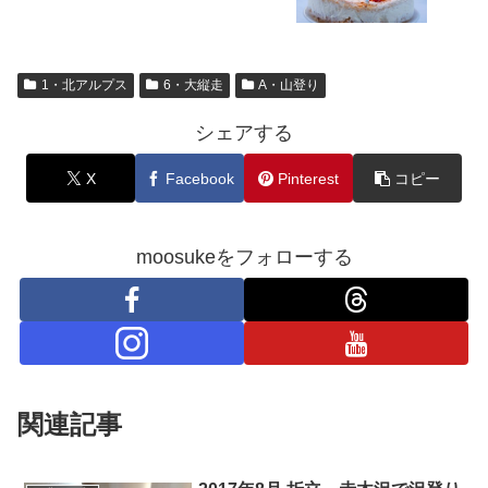
1・北アルプス
6・大縦走
A・山登り
シェアする
X
Facebook
Pinterest
コピー
moosukeをフォローする
関連記事