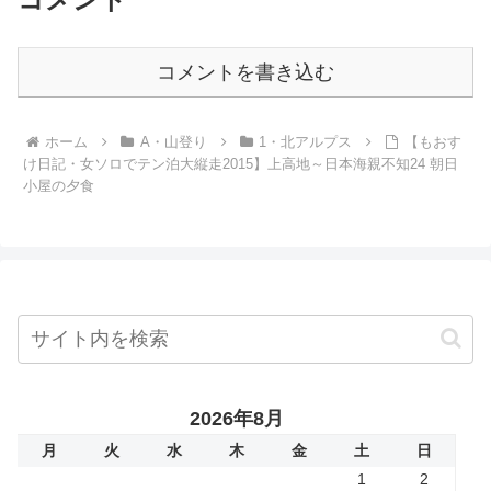
コメントを書き込む
ホーム
A・山登り
1・北アルプス
【もおす
け日記・女ソロでテン泊大縦走2015】上高地～日本海親不知24 朝日
小屋の夕食
2026年8月
月
火
水
木
金
土
日
1
2