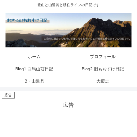
登山と山道具と移住ライフの日記です
ホーム
プロフィール
Blog1 白馬山荘日記
Blog2 旧もおすけ日記
B・山道具
大縦走
広告
広告