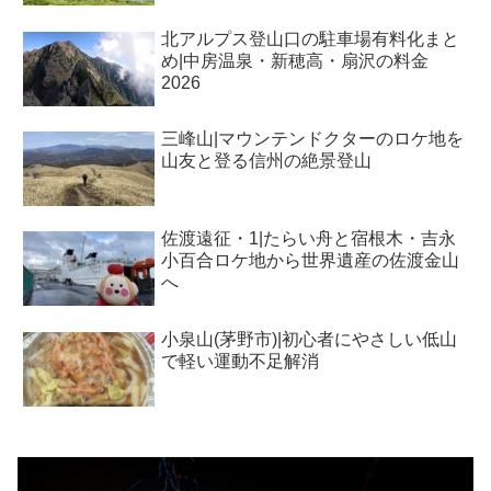
北アルプス登山口の駐車場有料化まと
め|中房温泉・新穂高・扇沢の料金
2026
三峰山|マウンテンドクターのロケ地を
山友と登る信州の絶景登山
佐渡遠征・1|たらい舟と宿根木・吉永
小百合ロケ地から世界遺産の佐渡金山
へ
小泉山(茅野市)|初心者にやさしい低山
で軽い運動不足解消