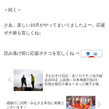
＜続く＞
さあ。楽しい10月がやってまいりましたよー。応援
ポチ娘も宜しくね↓
読み逃げ前に応援ポチコを宜しくね ⇒
【もおすけ日記・女ソロでテン泊大縦
走2015】上高地～日本海親不知23・
目指せ朝日小屋＆ヘタった靴下が復活
する裏技
感謝の二日間・みなさま本当に有難う
ございます！