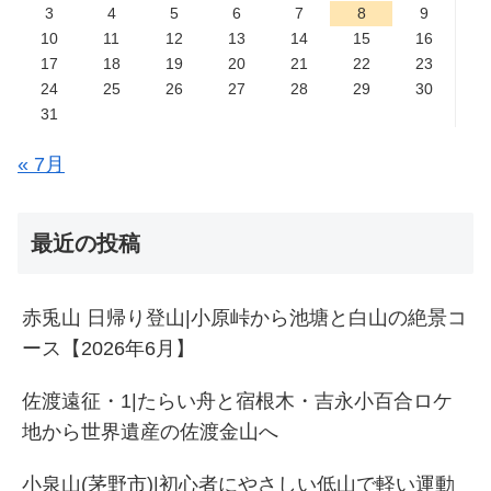
3
4
5
6
7
8
9
10
11
12
13
14
15
16
17
18
19
20
21
22
23
24
25
26
27
28
29
30
31
« 7月
最近の投稿
赤兎山 日帰り登山|小原峠から池塘と白山の絶景コ
ース【2026年6月】
佐渡遠征・1|たらい舟と宿根木・吉永小百合ロケ
地から世界遺産の佐渡金山へ
小泉山(茅野市)|初心者にやさしい低山で軽い運動