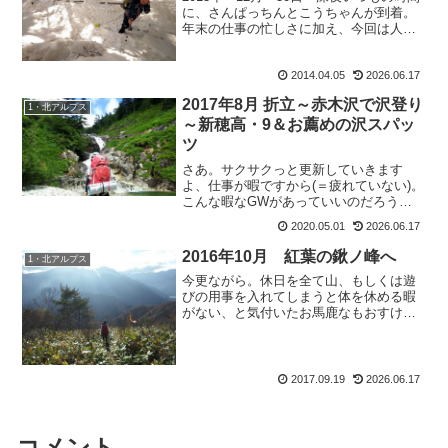
に、さんぱっちんとこうちゃんが到着。
年末の仕事の忙しさに加え、今回は人数
が多いから買い出しの量も半端じゃな
い。だって、年末年始だもの。山の上で
2014.04.05
2026.06.17
御馳走食べたいじゃない。だから野菜も
の＆おつまみの買出...
2017年8月 折立～赤木沢で沢登り
1・北アルプス
～新穂高・9＆お薦めの沢スパッ
ツ
さあ。サクサクっと更新していきます
よ、仕事が暇ですから(＝疲れていない)。
こんな暇なGWがあっていいのだろう
か・・・もはや以前の忙しさに、体がつ
2020.05.01
2026.06.17
いていけないんじゃないかという不安さ
え・・・などと思うはずもなく、暇だか
2016年10月 紅葉の鍬ノ峰へ
1・北アルプス
らブログでも書こっか！っ...
今更ながら。休日を全て山、もしくは遊
びの用事を入れてしまうと体を休める暇
がない、と気付いたお馬鹿なもおすけで
す。皆様こんばんにゃ。いやー。今月も
全て山にしようと思ったんだけど、引っ
越しもあったし流石に疲れました(当たり
前だ)。だから今日は一...
2017.09.19
2026.06.17
コメント