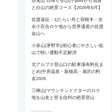
赤兎山 日帰り登山|小原峠から池塘
と白山の絶景コース【2026年6月】
佐渡遠征・1|たらい舟と宿根木・吉
永小百合ロケ地から世界遺産の佐渡
金山へ
小泉山(茅野市)|初心者にやさしい低
山で軽い運動不足解消
北アルプス登山口の駐車場有料化ま
とめ|中房温泉・新穂高・扇沢の料
金2026
三峰山|マウンテンドクターのロケ
地を山友と登る信州の絶景登山