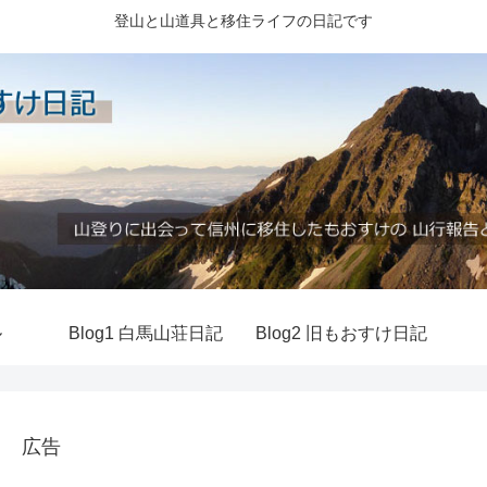
登山と山道具と移住ライフの日記です
ル
Blog1 白馬山荘日記
Blog2 旧もおすけ日記
広告