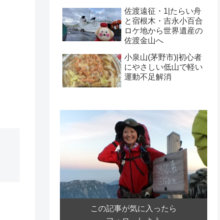
佐渡遠征・1|たらい舟
と宿根木・吉永小百合
ロケ地から世界遺産の
佐渡金山へ
小泉山(茅野市)|初心者
にやさしい低山で軽い
運動不足解消
この記事が気に入ったら