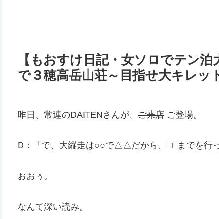
【もおすけ日記・女ソロでテン泊大
で３穂高岳山荘～目指せ大キレッ
昨日、常連のDAITENさんが、
ご来店
ご登場。
D：「で、大縦走は○○で△△だから、□□までを行
おおぅ。
なんて深い読み。