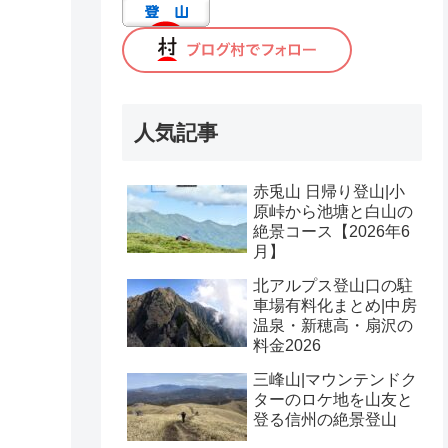
人気記事
赤兎山 日帰り登山|小
原峠から池塘と白山の
絶景コース【2026年6
月】
北アルプス登山口の駐
車場有料化まとめ|中房
温泉・新穂高・扇沢の
料金2026
三峰山|マウンテンドク
ターのロケ地を山友と
登る信州の絶景登山