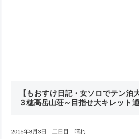
【もおすけ日記・女ソロでテン泊大縦
３穂高岳山荘～目指せ大キレット
2015年8月3日 二日目 晴れ