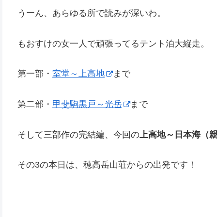
うーん、あらゆる所で読みが深いわ。
もおすけの女一人で頑張ってるテント泊大縦走。
第一部・
室堂～上高地
まで
第二部・
甲斐駒黒戸～光岳
まで
そして三部作の完結編、今回の
上高地～日本海（
その3の本日は、穂高岳山荘からの出発です！