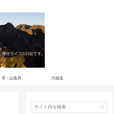
B・山道具
大縦走