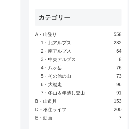
カテゴリー
A・山登り
558
1・北アルプス
232
2・南アルプス
64
3・中央アルプス
8
4・八ヶ岳
76
5・その他の山
73
6・大縦走
96
7・冬山＆年越し登山
91
B・山道具
153
D・移住ライフ
200
E・動画
7