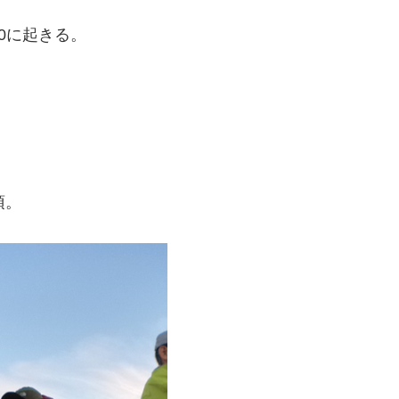
0に起きる。
頂。