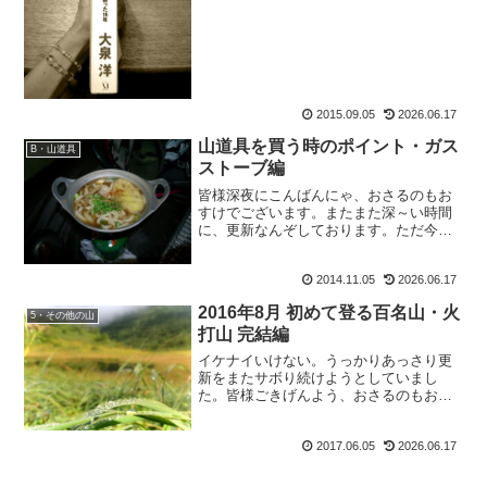
2014年は、【楽天ブックス・送料無料】
神去なあなあ日常でテントの中での読書
にすっかりはまり。文庫本で小さかった
し、毎日テン...
2015.09.05
2026.06.17
山道具を買う時のポイント・ガス
B・山道具
ストーブ編
皆様深夜にこんばんにゃ、おさるのもお
すけでございます。またまた深～い時間
に、更新なんぞしております。ただ今、
南アルプス大縦走の報告中でございます
が、今日はちょっとお休みして。ギアに
2014.11.05
2026.06.17
ついて書きたいと思います。いえね、本
当は山行報告と同じ位、装...
2016年8月 初めて登る百名山・火
5・その他の山
打山 完結編
イケナイいけない。うっかりあっさり更
新をまたサボり続けようとしていまし
た。皆様ごきげんよう、おさるのもおす
けでございます。早くしないと梅雨が来
て、そしてあっさり夏がくるぞ。本日も
2017.06.05
2026.06.17
頑張って更新していきます。初めて登る
百名山・完結編2016年8...