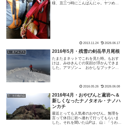
様、丑三つ時にこんばんにゃ。ヤツめ。
面と向かっては言えないくせに、ブログ
では書き放題なこの頃です↓言っときます
けど。あの最後の写真は、岩の上でふん
ぞり返ってるんでなくて、...
2013.11.24
2026.06.17
2016年5月・残雪の剣岳早月尾根
1・北アルプス
たまたまネットでこれを見た時。もおす
けは、みゆきんぐの笑顔が浮かんできま
した。アマゾン→ おかしなプッチンプ
リン プッチンアイス楽天市場→ おかし
なプッチンプリン プッチンアイス今は面
白いグッズとか便利グッズが、たくさん
売ってるんですねー。...
2016.05.26
2026.06.08
2016年4月・おやびんと鳶岩へ＆
5・その他の山
新しくなったナノタオル・ナノハ
ンカチ
最近とっても人気者のおやびん。無理を
言って休日に岩へ連れて行ってもらいま
した。それを聞いた山Pは、山：「うわ、
山下さんと岩なんて羨ましすぎるー！！