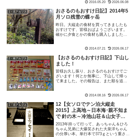
2016.05.20
2026.06.08
いいないいないいなーーー。」と連発し
てました。確実に私が連れて行ってもら
おさるのもおすけ日記】2014年5
1・北アルプス
うより、山Pが行った方...
月ソロ残雪の蝶ヶ岳
昨日。大縦走の食材を買ってきましたも
おすけです、皆様おぱようございます。
確かに夕食とかの食材も購入しましたけ
どね。お会計で7500円と言われた時には
びっくりしました。レジのお姉さんも、
2014.07.21
2026.06.17
きっと私が独り暮らしだとは思っていま
い。あなおそろしや。...
【おさるのもおすけ日記】下山し
2・南アルプス
ました！
皆様お久し振り、おさるのもおすけでご
ざいます！何とか無事に、下山して帰っ
て来ました。その報告は、また順を追っ
て。取り急ぎ、Hさん、仙丈小屋のご主
人、写真を撮ってくださったMさん、独
2014.08.16
2026.06.17
標で唯一お会いできた山ガールのさっち
ゃん。小河内非難小屋の支...
12【女ソロでテン泊大縦走
1・北アルプス
2015】上高地～日本海･親不知ま
で 針の木～冷池山荘＆山女子お
薦めヘアケアレポ
2013年持って行って、あっちゃん＆ひろ
ちゃん兄弟に大爆笑された大泉洋ちゃん
の分厚い本。単行本で373ｇという重さ。