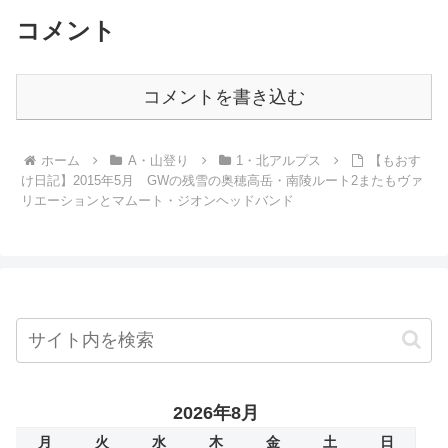
コメント
コメントを書き込む
ホーム
A・山登り
1・北アルプス
【もおす
け日記】2015年5月 GWの残雪の奥穂高岳・南陵ルート2またもヴァ
リエーションとマムート・ジオンヘッドバンド
2026年8月
月
火
水
木
金
土
日