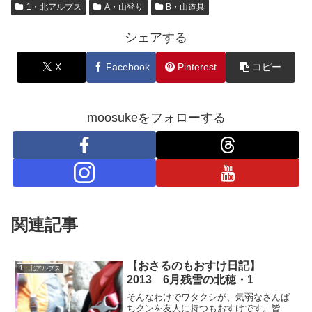
1・北アルプス
A・山登り
B・山道具
シェアする
X
Facebook
Pinterest
コピー
moosukeをフォローする
関連記事
【おさるのもおすけ日記】
1・北アルプス
2013 6月残雪の北穂・1
そんなわけでワタクシが、気弱なさんぱ
ちクンを友人に持つもおすけです。皆