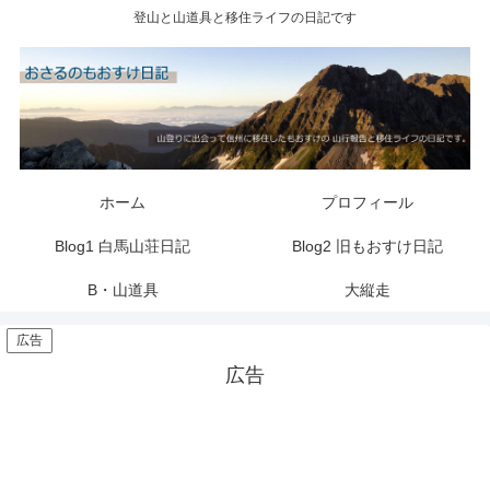
登山と山道具と移住ライフの日記です
ホーム
プロフィール
Blog1 白馬山荘日記
Blog2 旧もおすけ日記
B・山道具
大縦走
広告
広告