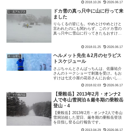
2018.10.26
2026.06.17
ドカ雪の真っ只中に山に行って来
1・北アルプス
ました
りらくるの皆にも。やめとけやめとけと
言われたのにも関わらず、このドカ雪の
真っ只中に雪山に行ってきたもおすけで
す。皆様今晩にゃ。ドカ雪の真っ只中に
山に行って来ましたええ、もうこんな風
2018.01.25
2026.06.17
景でしたよ。駐車場の時点で。雪と風。
人はそれを吹雪と呼ぶ。だ...
ヘルメット先生＆2月のセラピス
A・山登り
トスケジュール
さぶちゃんとさんぱっちんは、佐藤祐介
さんのトークショーで刺激を受け。もお
すけは七丈小屋の花谷さんにお会いし
て、刺激を受け。高校時代の親友・はる
2018.02.03
2026.06.17
ちゃんは、NHKのTVに映ったおやびんを
見て「あれ？この人って、おやびんさ
【乗鞍岳】2013年2月・オンナ2
5・その他の山
ん・・・！？」と、驚いて...
人で冬山雪洞泊＆厳冬期の乗鞍岳
登山・4
【乗鞍岳】2013年2月・オンナ2人で冬山
雪洞泊祖した翌日、厳冬期の乗鞍岳登頂
を目指し登る山行報告です。
2013.04.29
2026.06.17