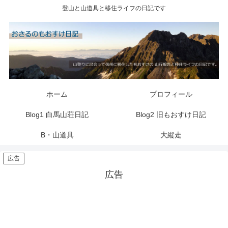
登山と山道具と移住ライフの日記です
ホーム
プロフィール
Blog1 白馬山荘日記
Blog2 旧もおすけ日記
B・山道具
大縦走
広告
広告