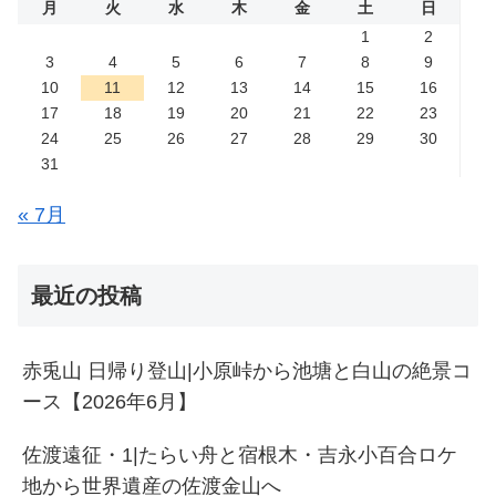
月
火
水
木
金
土
日
1
2
3
4
5
6
7
8
9
10
11
12
13
14
15
16
17
18
19
20
21
22
23
24
25
26
27
28
29
30
31
« 7月
最近の投稿
赤兎山 日帰り登山|小原峠から池塘と白山の絶景コ
ース【2026年6月】
佐渡遠征・1|たらい舟と宿根木・吉永小百合ロケ
地から世界遺産の佐渡金山へ