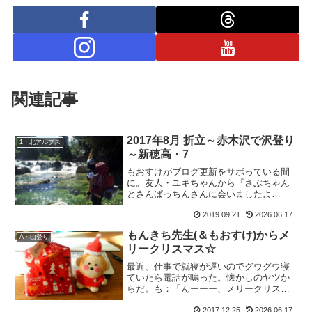
関連記事
2017年8月 折立～赤木沢で沢登り
1・北アルプス
～新穂高・7
もおすけがブログ更新をサボっている間
に。友人・ユキちゃんから『さぶちゃん
とさんぱっちんさんに会いましたよ
ー。』と連絡が。そしてシロさんからも
2019.09.21
2026.06.17
『黒部源流で、さぶちゃんとさんぱっち
んにまさかの遭遇！』と。魚津では友達
もんきち先生(＆もおすけ)からメ
夫婦のトモさん＆ヨッペさんと...
A・山登り
リークリスマス☆
最近、仕事で就寝が遅いのでグウグウ寝
ていたら電話が鳴った。懐かしのヤツか
らだ。も：「んーーー、メリークリスマ
ス。。。」い：「メリークリスマス、っ
て思いっきり寝起きの声じゃないです
2017.12.25
2026.06.17