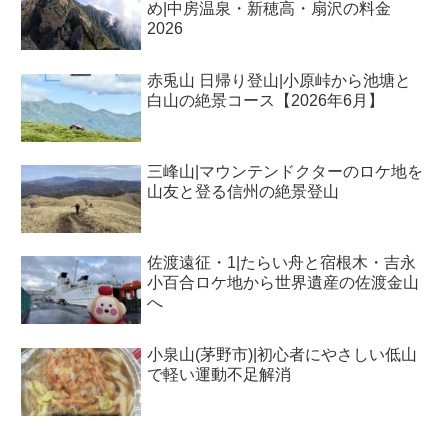
め|中房温泉・新穂高・扇沢の料金
2026
赤兎山 日帰り登山|小原峠から池塘と
白山の絶景コース【2026年6月】
三峰山|マウンテンドクターのロケ地を
山友と登る信州の絶景登山
佐渡遠征・1|たらい舟と宿根木・吉永
小百合ロケ地から世界遺産の佐渡金山
へ
小泉山(茅野市)|初心者にやさしい低山
で軽い運動不足解消