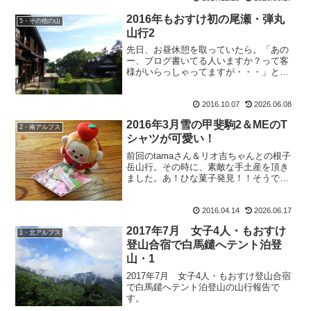
か。」久しぶりの電話の相手はイデゾ
2016年もおすけ初の尾瀬・弾丸
ウ。朝からテンション高く、元...
5・その他の山
山行2
先日、お昼休憩を取っていたら。「あの
ー、ブログ書いてる人いますか？って客
様がいらっしゃってますが・・・」と、
言われた時、も：「えー！？ブログ書い
てるって私以外に他にも・・・」って思
2016.10.07
2026.06.08
ったら。うちのスタッフ、私以外にブロ
グ書いてる人いなかった！...
2016年3月雪の甲斐駒2＆MEのT
2・南アルプス
シャツが可愛い！
前回のtamaさん＆リオ吉ちゃんとの根子
岳山行。その時に、素敵な手土産を頂き
ました。あ！ひな菓子発見！！そうで
す。先生サイズの可愛らしい雛菓子で
す。嬉しくて、少しづつ頂きました。
tamaさんありがとね。byもんきち先生
2016.04.14
2026.06.17
tamaさん御馳走様で...
2017年7月 女子4人・もおすけ
1・北アルプス
登山合宿で白馬鑓へテント泊登
山・1
2017年7月 女子4人・もおすけ登山合宿
で白馬鑓へテント泊登山の山行報告で
す。