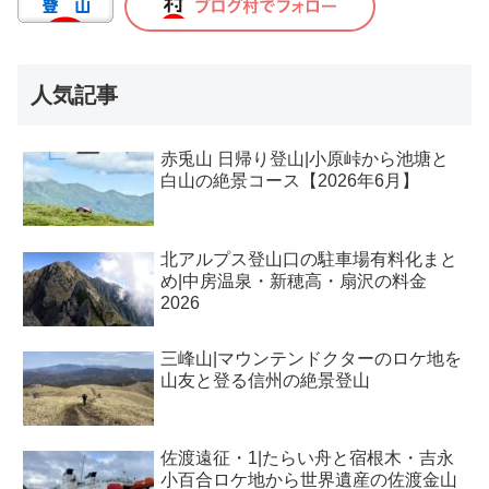
人気記事
赤兎山 日帰り登山|小原峠から池塘と
白山の絶景コース【2026年6月】
北アルプス登山口の駐車場有料化まと
め|中房温泉・新穂高・扇沢の料金
2026
三峰山|マウンテンドクターのロケ地を
山友と登る信州の絶景登山
佐渡遠征・1|たらい舟と宿根木・吉永
小百合ロケ地から世界遺産の佐渡金山