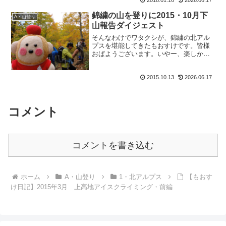
2018.01.16
2026.06.17
舞い上がってしまってすっかりうっかり
忘れておりました。てなわけで、報告で
錦繍の山を登りに2015・10月下
A・山登り
す。一人でサクッと霧訪山...
山報告ダイジェスト
そんなわけでワタクシが、錦繍の北アル
プスを堪能してきたもおすけです。皆様
おぱようございます。いやー、楽しかっ
た！ずっと大爆笑でしたからね。こんな
感じ。ね？みんな楽しそうでしょ？詳細
2015.10.13
2026.06.17
は後日ね、と先生。アタシにとっては普
通の事が兄弟にとっては、...
コメント
コメントを書き込む
ホーム
A・山登り
1・北アルプス
【もおす
け日記】2015年3月 上高地アイスクライミング・前編