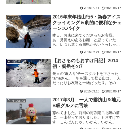
2018.05.11
2026.06.17
2016年末年始山行5・新春アイス
4・八ヶ岳
クライミング＆劇的に便利なチェ
ーンスパイク
昨日、お店に来てくださったお客様。
あ、見覚えのあるお顔…と思っていた
ら、いつも遠く石川県からいらっしゃる
ブログ読者さんでした。因みにこちらの
2016.02.21
2026.06.17
お客様。おやびんのお客様でもあるそう
で、身内共々お世話になっております
【おさるのもおすけ日記】2014
A・山登り
ー。なぁんて、ご挨拶をしていた...
初・剱岳その7
先日の“毒入り”チーズタルトを下さった
tamaさん。一年を通して登る山は、一人
だったりお友達と一緒だったり。その中
でも、マメ山ガールのリオ吉ちゃんとの
2015.03.13
2026.06.17
山行。以前、風邪を引きかけた時に、写
真が添付されたお見舞いメールが届きま
2017年3月 一人で霧訪山＆地元
した。か、かわいい...
5・その他の山
B級グルメに舌鼓
忘れてました。前回の阿弥陀岳北陵の前
に、一山登っておりました。もおすけで
す、こんばんにゃ。いかん、いかん。花
谷さんのイベントに当選して、すっかり