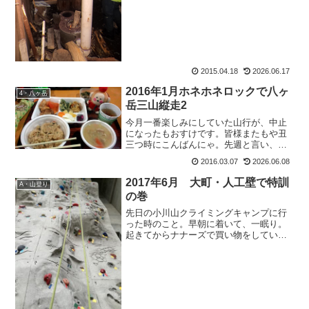
プスの某避難小屋にはオ○ケが出るので有
名。それがわかっていた...
2015.04.18
2026.06.17
2016年1月ホネホネロックで八ヶ
4・八ヶ岳
岳三山縦走2
今月一番楽しみにしていた山行が、中止
になったもおすけです。皆様またもや丑
三つ時にこんばんにゃ。先週と言い、今
週と言い。まあ先週は病気ですから仕方
2016.03.07
2026.06.08
ないにしても、明日の山行はすんごい楽
しみにしていたのに欠席を促された感が
2017年6月 大町・人工壁で特訓
A・山登り
したので、残念ですが遠慮...
の巻
先日の小川山クライミングキャンプに行
った時のこと。早朝に着いて、一眠り。
起きてからナナーズで買い物をしていた
ら、「山登りですか？」とお声を掛けて
下さった女の子。「あ、ハイ。岩登りで
す。」と答えながら、なんかどこかでお
会いしたような・・・山？...