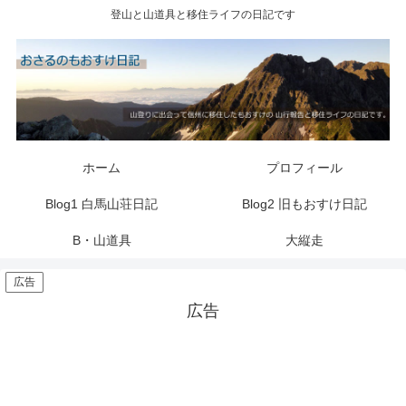
登山と山道具と移住ライフの日記です
ホーム
プロフィール
Blog1 白馬山荘日記
Blog2 旧もおすけ日記
B・山道具
大縦走
広告
広告