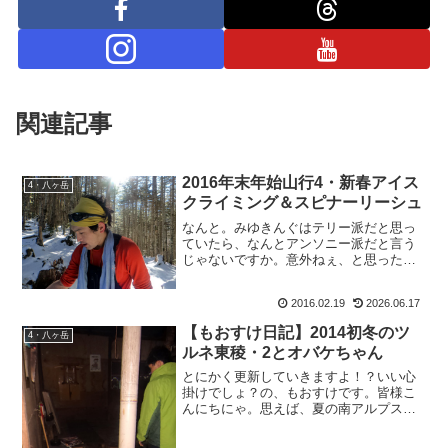
関連記事
2016年末年始山行4・新春アイス
4・八ヶ岳
クライミング＆スピナーリーシュ
なんと。みゆきんぐはテリー派だと思っ
ていたら、なんとアンソニー派だと言う
じゃないですか。意外ねぇ、と思ったも
おすけです。皆様こんばんにゃ。で、す
っかり「フルバ(フルーツバスケット)」を
2016.02.19
2026.06.17
読みふけっていて更新さぼっておりまし
た。まんまとみゆきん...
【もおすけ日記】2014初冬のツ
4・八ヶ岳
ルネ東稜・2とオバケちゃん
とにかく更新していきますよ！？いい心
掛けでしょ？の、もおすけです。皆様こ
んにちにゃ。思えば、夏の南アルプス大
縦走から更新が大きく遅れてしまいまし
た。それには実は、訳があって。南アル