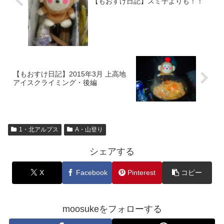
【もおすけ日記】スミ子よりも！！
【もおすけ日記】2015年3月 上高地
アイスクライミング・後編
1・北アルプス
A・山登り
シェアする
X
Facebook
Pinterest
コピー
moosukeをフォローする