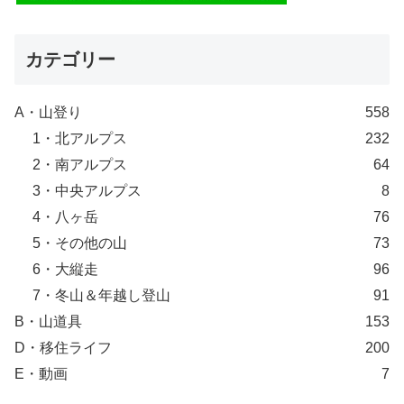
カテゴリー
A・山登り
558
1・北アルプス
232
2・南アルプス
64
3・中央アルプス
8
4・八ヶ岳
76
5・その他の山
73
6・大縦走
96
7・冬山＆年越し登山
91
B・山道具
153
D・移住ライフ
200
E・動画
7