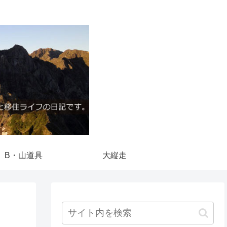
B・山道具
大縦走