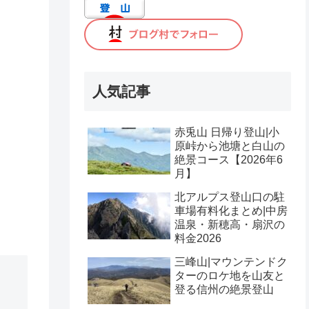
人気記事
赤兎山 日帰り登山|小
原峠から池塘と白山の
絶景コース【2026年6
月】
北アルプス登山口の駐
車場有料化まとめ|中房
温泉・新穂高・扇沢の
料金2026
三峰山|マウンテンドク
ターのロケ地を山友と
登る信州の絶景登山