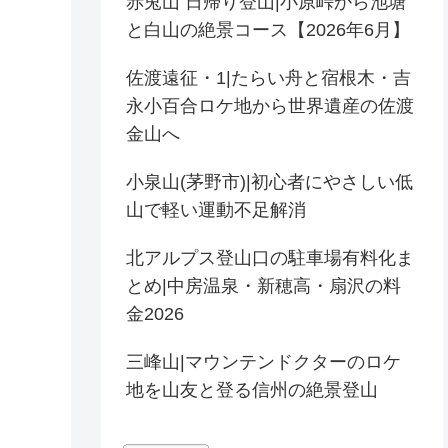
赤兎山 日帰り登山|小原峠から池塘
と白山の絶景コース【2026年6月】
佐渡遠征・1|たらい舟と宿根木・吉
永小百合ロケ地から世界遺産の佐渡
金山へ
小泉山(茅野市)|初心者にやさしい低
山で軽い運動不足解消
北アルプス登山口の駐車場有料化ま
とめ|中房温泉・新穂高・扇沢の料
金2026
三峰山|マウンテンドクターのロケ
地を山友と登る信州の絶景登山