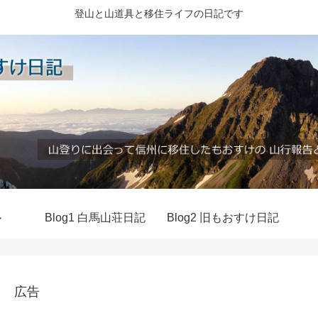
登山と山道具と移住ライフの日記です
ル
Blog1 白馬山荘日記
Blog2 旧もおすけ日記
広告