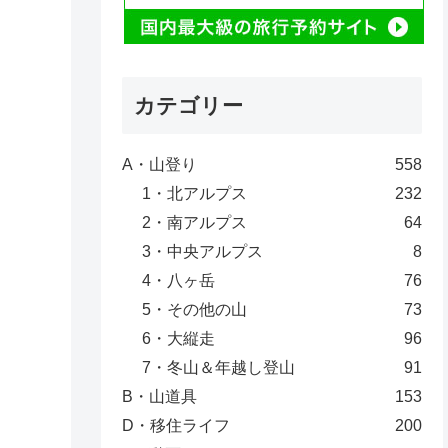
カテゴリー
A・山登り
558
1・北アルプス
232
2・南アルプス
64
3・中央アルプス
8
4・八ヶ岳
76
5・その他の山
73
6・大縦走
96
7・冬山＆年越し登山
91
B・山道具
153
D・移住ライフ
200