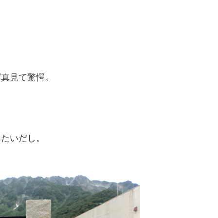
写真見て驚愕。
みたいだし。