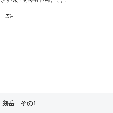
ながらの初・剱岳登山の報告です。
広告
・剱岳 その1