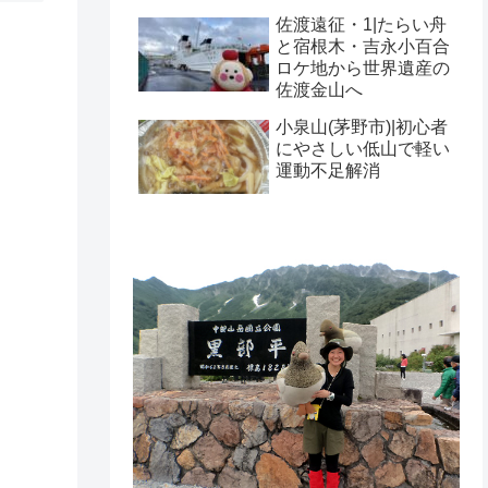
佐渡遠征・1|たらい舟
と宿根木・吉永小百合
ロケ地から世界遺産の
佐渡金山へ
小泉山(茅野市)|初心者
にやさしい低山で軽い
運動不足解消