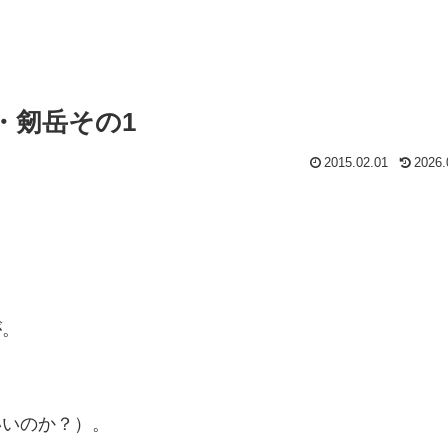
・剱岳その1
2015.02.01
2026.
が。
。
いいのか？）。