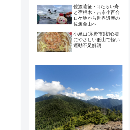
佐渡遠征・1|たらい舟
と宿根木・吉永小百合
ロケ地から世界遺産の
佐渡金山へ
小泉山(茅野市)|初心者
にやさしい低山で軽い
運動不足解消