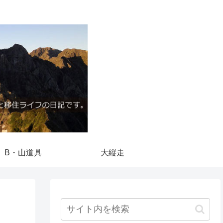
B・山道具
大縦走