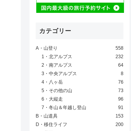
カテゴリー
A・山登り
558
1・北アルプス
232
2・南アルプス
64
3・中央アルプス
8
4・八ヶ岳
76
5・その他の山
73
6・大縦走
96
7・冬山＆年越し登山
91
B・山道具
153
D・移住ライフ
200