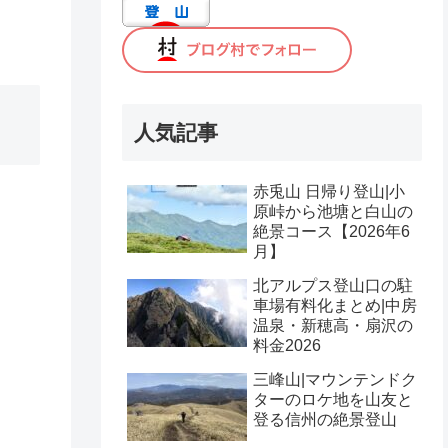
人気記事
赤兎山 日帰り登山|小
原峠から池塘と白山の
絶景コース【2026年6
月】
北アルプス登山口の駐
車場有料化まとめ|中房
温泉・新穂高・扇沢の
料金2026
三峰山|マウンテンドク
ターのロケ地を山友と
登る信州の絶景登山