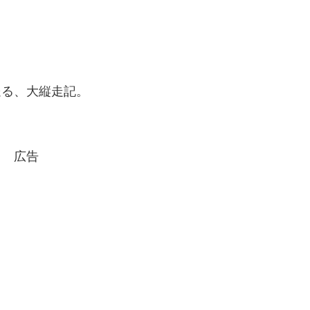
送る、大縦走記。
広告