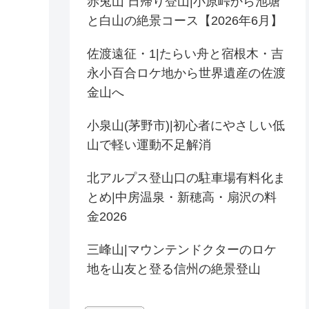
赤兎山 日帰り登山|小原峠から池塘
と白山の絶景コース【2026年6月】
佐渡遠征・1|たらい舟と宿根木・吉
永小百合ロケ地から世界遺産の佐渡
金山へ
小泉山(茅野市)|初心者にやさしい低
山で軽い運動不足解消
北アルプス登山口の駐車場有料化ま
とめ|中房温泉・新穂高・扇沢の料
金2026
三峰山|マウンテンドクターのロケ
地を山友と登る信州の絶景登山