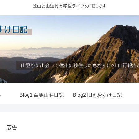
登山と山道具と移住ライフの日記です
ル
Blog1 白馬山荘日記
Blog2 旧もおすけ日記
広告