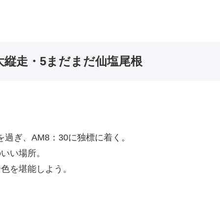
大縦走・5まだまだ仙塩尾根
を過ぎ、AM8：30に独標に着く。
のいい場所。
景色を堪能しよう。