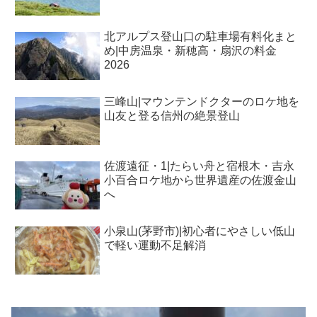
北アルプス登山口の駐車場有料化まと
め|中房温泉・新穂高・扇沢の料金
2026
三峰山|マウンテンドクターのロケ地を
山友と登る信州の絶景登山
佐渡遠征・1|たらい舟と宿根木・吉永
小百合ロケ地から世界遺産の佐渡金山
へ
小泉山(茅野市)|初心者にやさしい低山
で軽い運動不足解消