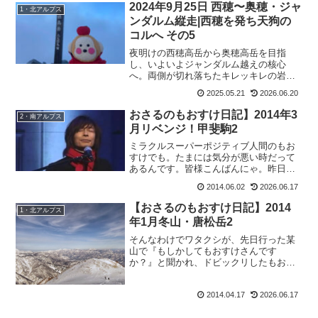
なくちゃいけないし、手紙も書きたい
2024年9月25日 西穂〜奥穂・ジャ
1・北アルプス
し、掃除も洗濯もしなくちゃいけ...
ンダルム縦走|西穂を発ち天狗の
コルへ その5
夜明けの西穂高岳から奥穂高岳を目指
し、いよいよジャンダルム越えの核心
へ。両側が切れ落ちたキレッキレの岩稜
を足元だけに集中して進み、唯一ビバー
2025.05.21
2026.06.20
クできる天狗のコルへたどり着くまでを
まとめた縦走記その5です。
おさるのもおすけ日記】2014年3
2・南アルプス
月リベンジ！甲斐駒2
ミラクルスーパーポジティブ人間のもお
すけでも。たまには気分が悪い時だって
あるんです。皆様こんばんにゃ。昨日か
ら、気分悪いです。むかついたっていい
2014.06.02
2026.06.17
事ないから、美味しいスィーツを買って
帰って食べて。今日もお店に持って行っ
【おさるのもおすけ日記】2014
1・北アルプス
て、食べたのですが。珍し...
年1月冬山・唐松岳2
そんなわけでワタクシが、先日行った某
山で『もしかしてもおすけさんです
か？』と聞かれ、ドビックリしたもおす
けです。皆様おぱようございます。だっ
てねだってね。いつものUVカスタム仕様
2014.04.17
2026.06.17
で、寒くもないのにバラクラバ＆ゴーグ
ルという『お肌1ミクロンも...