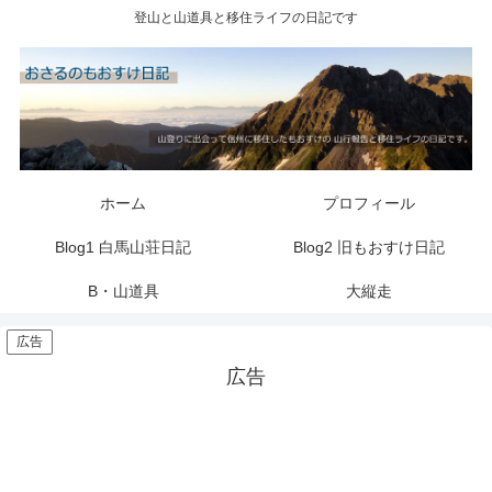
登山と山道具と移住ライフの日記です
ホーム
プロフィール
Blog1 白馬山荘日記
Blog2 旧もおすけ日記
B・山道具
大縦走
広告
広告