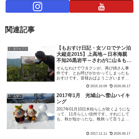
関連記事
【もおすけ日記・女ソロでテン泊
1・北アルプス
大縦走2015】上高地～日本海親
不知26黒岩平～さわがに山＆もお
すけ大注目ブランド
そんなわけでワタクシが、再び姉さん事
件です、とお呼びがかかってしまったも
おすけです。皆様おぱようございます。
お呼びを掛けてくれたのはこの人、リョ
2015.10.09
2026.06.17
ウさん。え？え？？ アタシってそんな
に突っ込みどころ多いブログ書いてる
2017年1月 光城山へ雪山ハイキ
A・山登り
の？イヤー自分では山行もブ...
ング
2017年01月10日木枯らしが吹くようにな
って、11月らしい信州です。それにして
も、秋が短かったな。晩秋って言うより
初冬の感じですもん。嗚呼寒い。あんま
んとおでんの季節だわ。くりのすけも岳
2017.11.11
2026.06.17
沢から下山してきたようですし。槍穂界
隈ももう終わり...