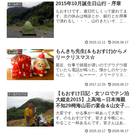
2015年10月誕生日山行・序章
A・山登り
もおすけです。連日忙しくって疲れてま
す。次の休みは検診とか、銀行とか用事
で潰れるし・・・。山行きたいぞ、こん
な時だからこそ。の、もおすけでござい
ます。スポンサーリンクそういえば、新
人のKちゃん＆いわもっちー。とっても素
直で仕事ができて、大助...
2015.11.11
2026.06.17
もんきち先生(＆もおすけ)からメ
A・山登り
リークリスマス☆
最近、仕事で就寝が遅いのでグウグウ寝
ていたら電話が鳴った。懐かしのヤツか
らだ。も：「んーーー、メリークリスマ
ス。。。」い：「メリークリスマス、っ
て思いっきり寝起きの声じゃないです
2017.12.25
2026.06.17
か。」久しぶりの電話の相手はイデゾ
【もおすけ日記・女ソロでテン泊
ウ。朝からテンション高く、元...
1・北アルプス
大縦走2015】上高地～日本海親
不知29栂海山荘の宴会＆山女子の
ムダ毛事情
大変です、やる事が一杯あって大変で
す。のもおすけです、皆さま今晩にゃ。
やること一杯あるんです。皆さんはあり
ませんか？スポンサーリンクもおすけ
2015.10.17
2026.06.17
は、やること一杯です。友達にメールし