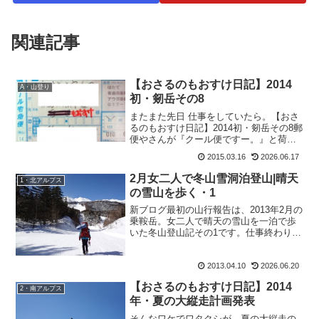
関連記事
【おさるのもおすけ日記】2014
A・山登り
初・剱岳その8
またまた先日 仕事をしていたら。【おさ
るのもおすけ日記】2014初・剱岳その8郵
便やさんが『クール便ですー。』と荷物
を置いていった。そそくさと駆け寄る、
2015.03.16
2026.06.17
もおすけと新人うえぴー。だって商品だ
ったら、クール便じゃないもん。それ
2月女二人で冬山雪洞泊登山|晴天
1・北アルプス
は、てんちょ宛のホ...
の雪山を歩く・1
新ブログ最初の山行報告は、2013年2月の
乗鞍岳。女二人で晴天の雪山を一泊で歩
いた冬山登山記その1です。仕事終わりに
合流した相棒さっちゃんとの、ワカン忘
れに苦笑いしながらの雪山スタートを綴
2013.04.10
2026.06.20
ります。
【おさるのもおすけ日記】2014
2・南アルプス
年・夏の大縦走計画発表
そんなワケでワタクシが、夏の大縦走の