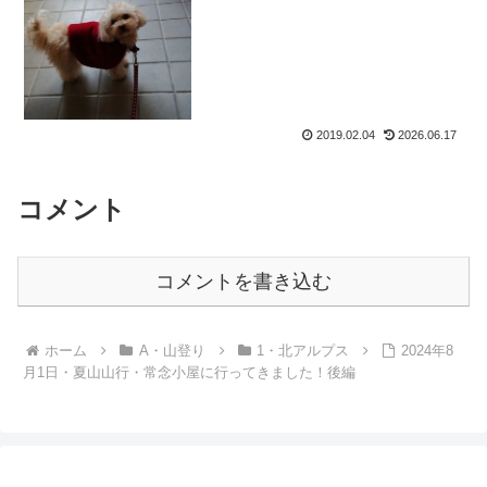
したことしてないのに、もう2月になっち
ゃったよ。やっぱりすんごく寒くないの
が、真冬感を薄れさせている気がする。
だから暦だけが2月に...
2019.02.04
2026.06.17
コメント
コメントを書き込む
ホーム
A・山登り
1・北アルプス
2024年8
月1日・夏山山行・常念小屋に行ってきました！後編