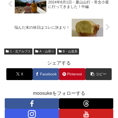
2024年8月1日・夏山山行・常念小屋
に行ってきました！中編
悩んだ末の休日はコレに決まり！
1・北アルプス
A・山登り
B・山道具
シェアする
X
Facebook
Pinterest
コピー
moosukeをフォローする