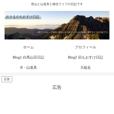
登山と山道具と移住ライフの日記です
ホーム
プロフィール
Blog1 白馬山荘日記
Blog2 旧もおすけ日記
B・山道具
大縦走
広告
広告