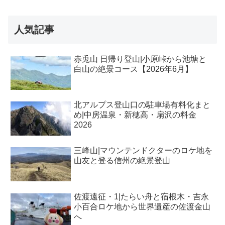
人気記事
赤兎山 日帰り登山|小原峠から池塘と
白山の絶景コース【2026年6月】
北アルプス登山口の駐車場有料化まと
め|中房温泉・新穂高・扇沢の料金
2026
三峰山|マウンテンドクターのロケ地を
山友と登る信州の絶景登山
佐渡遠征・1|たらい舟と宿根木・吉永
小百合ロケ地から世界遺産の佐渡金山
へ