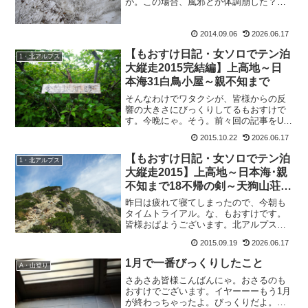
が。この場合、風邪とか体調崩した？と
かより“無事に下山してる？”の意味合いが
多い気がする。山屋だから当然ですが、
2014.09.06
2026.06.17
心配掛けてごめんなさい。もおすけは元
気ですが、セールとこ...
【もおすけ日記・女ソロでテン泊
1・北アルプス
大縦走2015完結編】上高地～日
本海31白鳥小屋～親不知まで
そんなわけでワタクシが、皆様からの反
響の大きさにびっくりしてるもおすけで
す。今晩にゃ。そう。前々回の記事をUP
したら、「私もそういうフトドキ者の話
2015.10.22
2026.06.17
を聞いたことがあります。」とかイロイ
ロ。神戸に居た頃、鞍馬山には親切げに
【もおすけ日記・女ソロでテン泊
1・北アルプス
道案内をしつつもその後...
大縦走2015】上高地～日本海･親
不知まで18不帰の剣～天狗山荘＆
バーサロフトジャケット
昨日は疲れて寝てしまったので、今朝も
タイムトライアル。な、もおすけです。
皆様おぱようございます。北アルプスの
山には雲がついていますが、下界は晴れ
2015.09.19
2026.06.17
ているしこれから天気も回復模様。SWは
混みそうですね。でも、もおすけは仕事
1月で一番びっくりしたこと
A・山登り
に明け暮れますよ・・・...
さあさあ皆様こんばんにゃ。おさるのも
おすけでございます。イヤーーーもう1月
が終わっちゃったよ。びっくりだよ。大