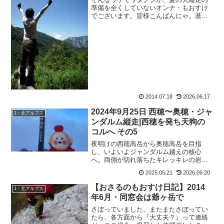
準備を全くしていないオンナ・もおすけ
でございます。皆様こんばんにゃ。基本
ね、あんまりPCで事前に画像などで検索
するのは嫌いなんですよ。だって、行く
前から詳細に写真で見てしまうと実際の
風景の感動が薄れてしま...
2014.07.18
2026.06.17
2024年9月25日 西穂〜奥穂・ジャ
1・北アルプス
ンダルム縦走|西穂を発ち天狗の
コルへ その5
夜明けの西穂高岳から奥穂高岳を目指
し、いよいよジャンダルム越えの核心
へ。両側が切れ落ちたキレッキレの岩稜
を足元だけに集中して進み、唯一ビバー
2025.05.21
2026.06.20
クできる天狗のコルへたどり着くまでを
まとめた縦走記その5です。
【おさるのもおすけ日記】2014
1・北アルプス
年6月・同窓会は爺ヶ岳で
さぼっていました。またまたさぼってい
たら、各方面から『大丈夫？』って連絡