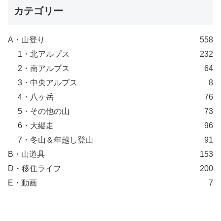
カテゴリー
A・山登り
558
1・北アルプス
232
2・南アルプス
64
3・中央アルプス
8
4・八ヶ岳
76
5・その他の山
73
6・大縦走
96
7・冬山＆年越し登山
91
B・山道具
153
D・移住ライフ
200
E・動画
7