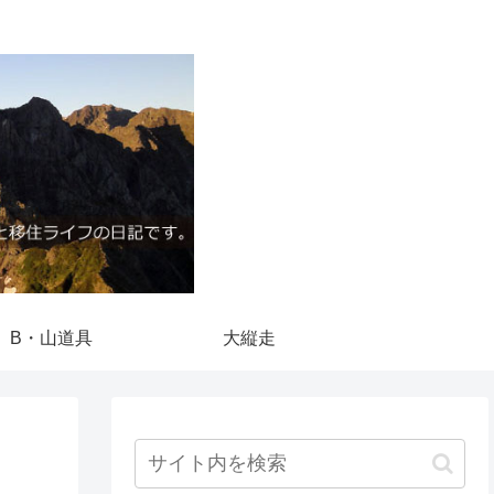
B・山道具
大縦走