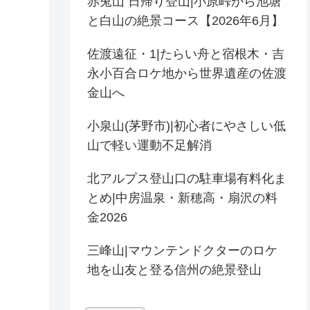
赤兎山 日帰り登山|小原峠から池塘
と白山の絶景コース【2026年6月】
佐渡遠征・1|たらい舟と宿根木・吉
永小百合ロケ地から世界遺産の佐渡
金山へ
小泉山(茅野市)|初心者にやさしい低
山で軽い運動不足解消
北アルプス登山口の駐車場有料化ま
とめ|中房温泉・新穂高・扇沢の料
金2026
三峰山|マウンテンドクターのロケ
地を山友と登る信州の絶景登山