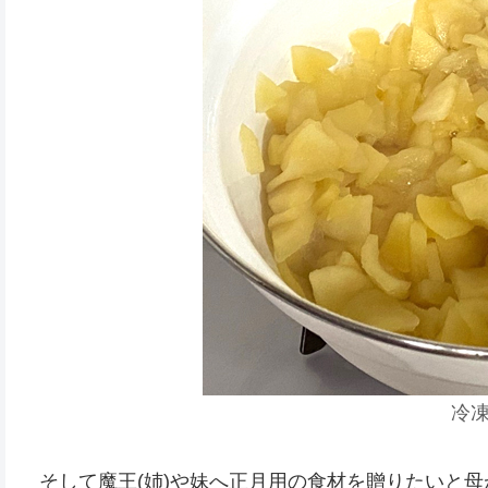
冷
そして魔王(姉)や妹へ正月用の食材を贈りたいと