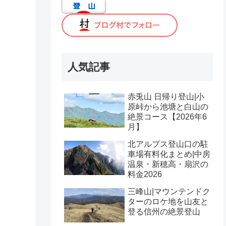
人気記事
赤兎山 日帰り登山|小
原峠から池塘と白山の
絶景コース【2026年6
月】
北アルプス登山口の駐
車場有料化まとめ|中房
温泉・新穂高・扇沢の
料金2026
三峰山|マウンテンドク
ターのロケ地を山友と
登る信州の絶景登山