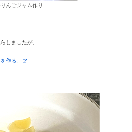
のりんごジャム作り
減らしましたが、
レを作る。