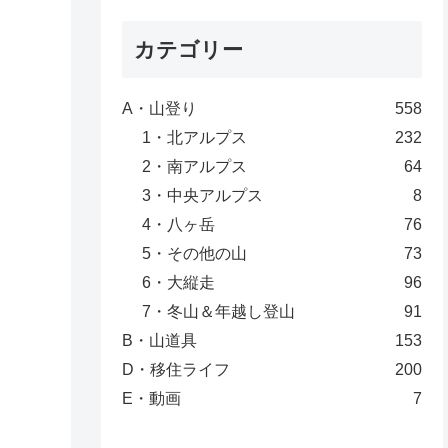
カテゴリー
A・山登り
558
1・北アルプス
232
2・南アルプス
64
3・中央アルプス
8
4・八ヶ岳
76
5・その他の山
73
6・大縦走
96
7・冬山＆年越し登山
91
B・山道具
153
D・移住ライフ
200
E・動画
7