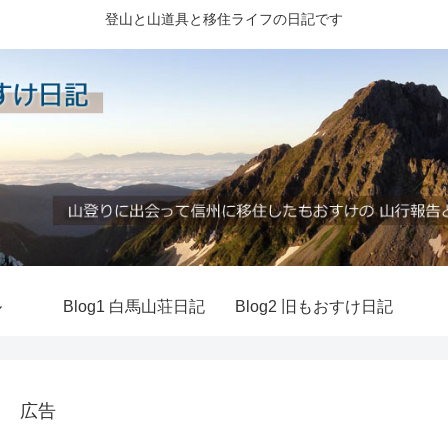
登山と山道具と移住ライフの日記です
ル
Blog1 白馬山荘日記
Blog2 旧もおすけ日記
広告