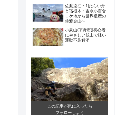
佐渡遠征・1|たらい舟
と宿根木・吉永小百合
ロケ地から世界遺産の
佐渡金山へ
小泉山(茅野市)|初心者
にやさしい低山で軽い
運動不足解消
この記事が気に入ったら
フォローしよう